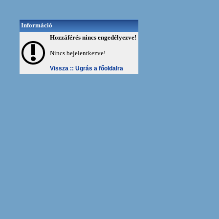
Információ
Hozzáférés nincs engedélyezve!
Nincs bejelentkezve!
Vissza ::
Ugrás a főoldalra