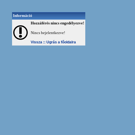
Információ
Hozzáférés nincs engedélyezve!
Nincs bejelentkezve!
Vissza ::
Ugrás a főoldalra