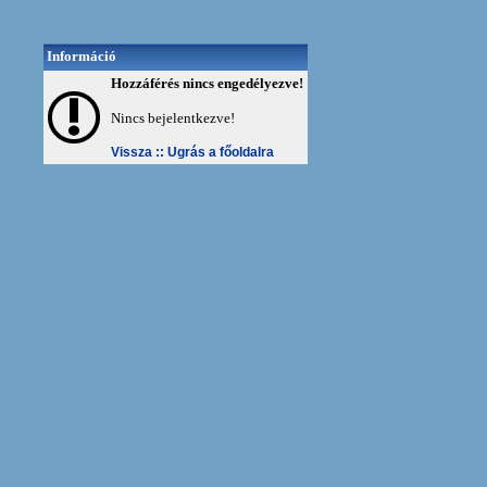
Információ
Hozzáférés nincs engedélyezve!
Nincs bejelentkezve!
Vissza ::
Ugrás a főoldalra