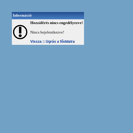
Információ
Hozzáférés nincs engedélyezve!
Nincs bejelentkezve!
Vissza ::
Ugrás a főoldalra