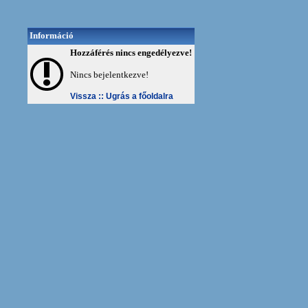
Információ
Hozzáférés nincs engedélyezve!
Nincs bejelentkezve!
Vissza ::
Ugrás a főoldalra