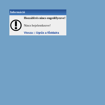
Információ
Hozzáférés nincs engedélyezve!
Nincs bejelentkezve!
Vissza ::
Ugrás a főoldalra