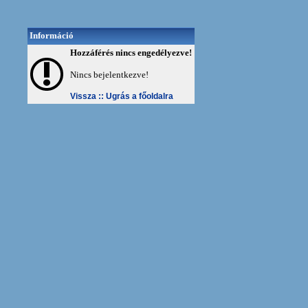
Információ
Hozzáférés nincs engedélyezve!
Nincs bejelentkezve!
Vissza ::
Ugrás a főoldalra