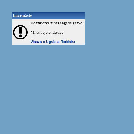
Információ
Hozzáférés nincs engedélyezve!
Nincs bejelentkezve!
Vissza ::
Ugrás a főoldalra