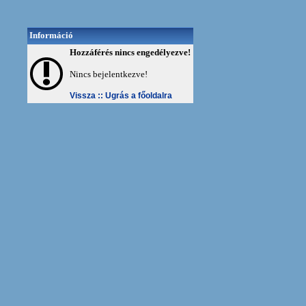
Információ
Hozzáférés nincs engedélyezve!
Nincs bejelentkezve!
Vissza ::
Ugrás a főoldalra