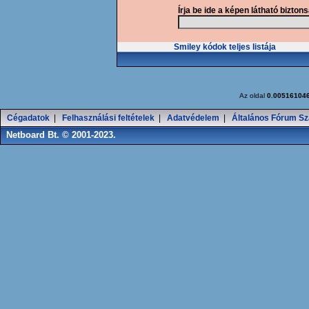
Írja be ide a képen látható bizton
Smiley kódok teljes listája
Az oldal
0.00516104
Cégadatok
|
Felhasználási feltételek
|
Adatvédelem
|
Általános Fórum Sz
Netboard Bt. © 2001-2023.