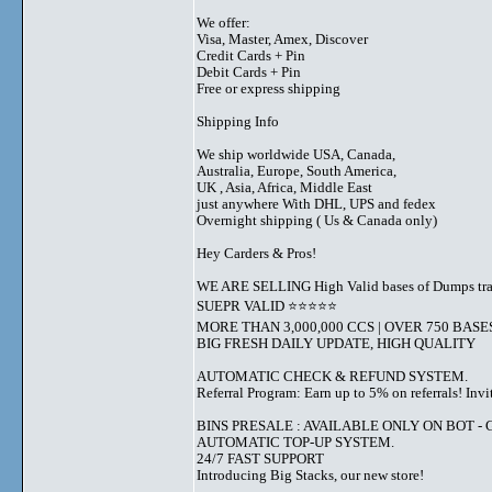
We offer:
Visa, Master, Amex, Discover
Credit Cards + Pin
Debit Cards + Pin
Free or express shipping
Shipping Info
We ship worldwide USA, Canada,
Australia, Europe, South America,
UK , Asia, Africa, Middle East
just anywhere With DHL, UPS and fedex
Overnight shipping ( Us & Canada only)
Hey Carders & Pros!
WE ARE SELLING High Valid bases of Dumps t
SUEPR VALID ⭐️⭐️⭐️⭐️⭐️
MORE THAN 3,000,000 CCS | OVER 750 BASE
BIG FRESH DAILY UPDATE, HIGH QUALITY
AUTOMATIC CHECK & REFUND SYSTEM.
Referral Program: Earn up to 5% on referrals! Invi
BINS PRESALE : AVAILABLE ONLY ON BOT - Grab 
AUTOMATIC TOP-UP SYSTEM.
24/7 FAST SUPPORT
Introducing Big Stacks, our new store!