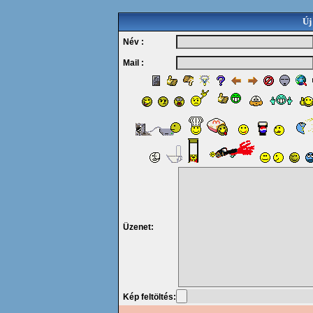
Új
Név :
Mail :
Üzenet:
Kép feltöltés: