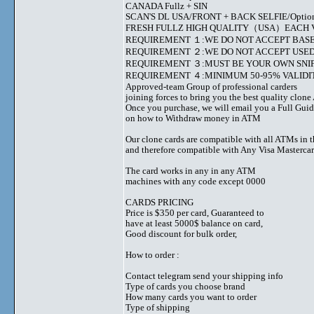
CANADA Fullz + SIN
SCAN'S DL USA/FRONT + BACK SELFIE/Option to s
FRESH FULLZ HIGH QUALITY（USA）EACH V
REQUIREMENT １:WE DO NOT ACCEPT BASE
REQUIREMENT ２:WE DO NOT ACCEPT USED
REQUIREMENT ３:MUST BE YOUR OWN SNIF
REQUIREMENT ４:MINIMUM 50-95% VALIDIT
Approved-team Group of professional carders
joining forces to bring you the best quality clon
Once you purchase, we will email you a Full Gui
on how to Withdraw money in ATM
Our clone cards are compatible with all ATMs in 
and therefore compatible with Any Visa Mastercar
The card works in any in any ATM
machines with any code except 0000
CARDS PRICING
Price is $350 per card, Guaranteed to
have at least 5000$ balance on card,
Good discount for bulk order,
How to order :
Contact telegram send your shipping info
Type of cards you choose brand
How many cards you want to order
Type of shipping