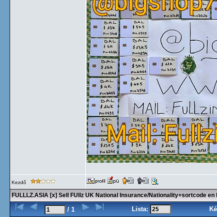
Kezdő
FULLLZ.ASIA [x] Sell FUllz UK National Insurance/Nationality+sortcode 
Lista:
Ké
/ 1