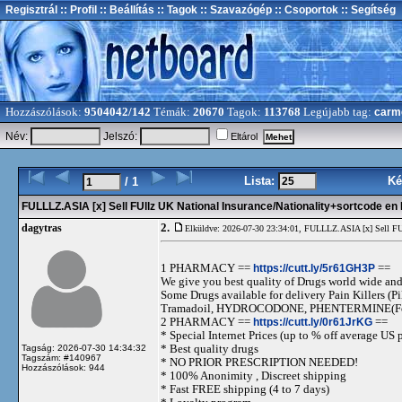
Regisztrál
:: Profil
:: Beállítás
:: Tagok
:: Szavazógép
:: Csoportok
:: Segítség
Hozzászólások:
9504042/142
Témák:
20670
Tagok:
113768
Legújabb tag:
carm
Név:
Jelszó:
Eltárol
Lista:
Ké
/ 1
FULLLZ.ASIA [x] Sell FUllz UK National Insurance/Nationality+sortcode 
2.
dagytras
Elküldve: 2026-07-30 23:34:01,
FULLLZ.ASIA [x] Sell FUl
1 PHARMACY ==
https://cutt.ly/5r61GH3P
==
We give you best quality of Drugs world wide and h
Some Drugs available for delivery Pain Killers
Tramadoil, HYDROCODONE, PHENTERMINE(For 
2 PHARMACY ==
https://cutt.ly/0r61JrKG
==
* Special Internet Prices (up to % off average US p
* Best quality drugs
Tagság: 2026-07-30 14:34:32
Tagszám: #140967
* NO PRIOR PRESCRIPTION NEEDED!
Hozzászólások: 944
* 100% Anonimity , Discreet shipping
* Fast FREE shipping (4 to 7 days)