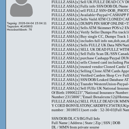
FULLLZ.ASIA [x] Sell UK FULLZ DEAD CCV DOB
FULLLZ.ASIA [x] Fullz info SSN/DOB/DL/Na
FULLLZ.ASIA [x] sell FULLZ SSN+DOB_PHOTO
FULLLZ.ASIA [x] Available+Paypal+CASHAPP Fli
FULLLZ.ASIA [x] Sells Vaild ATM CLONED
FULLLZ.ASIA [x] DUMPS PIN SHOP ONLINE
Tagság: 2026-04-04 15:04:11
Tagszám: #140803
FULLLZ.ASIA [x] Sells ATM Skimmer POS/x2
Hozzászólások: 76
FULLLZ.ASIA [x] Verify Seller Dumps Pin track1&
FULLLZ.ASIA [x] Buy single CC, Dumps Track 1&2
FULLLZ.ASIA [x] includes full info ssn,dob,ssn,dl
FULLLZ.ASIA [x] Sells FULLZ UK Data NIN/Na
FULLLZ.ASIA [x] SELL UK DEAD FULLZ WITH 
FULLLZ.ASIA [x] Sell Fullz Scan DL/SSN Canad
FULLLZ.ASIA [x] purchase Cashapp/Paypal DUMPS
FULLLZ.ASIA [x] sells Cloned card including
FULLLZ.ASIA [x] trusted vendor Cloned Cards
FULLLZ.ASIA [x] Selling Clone ATM Cards Appro
FULLLZ.ASIA [x] Verified Carders Shop Cvv Fu
FULLLZ.ASIA [x] SSN/DOB/Leaked Database ATM
FULLLZ.ASIA [x] Transfer WesternUnion-Paypa
FULLLZ.ASIA [x] Sell FUllz UK National Insuran
Of Birth:19900223","National Insurance Number
Number:2315806","Email:
Benalexmc12@Hotma
FULLLZ.ASIA [x] SELL FULLZ DEAD UK MMN 
Y COED BONVILSTON|CARDIFF|CF56TR|UK|phone 
number : 30180511|sort code : 52-30-03|Full 
SSN/DOB/DL/CS/BG/Full Info
Full Name | Address | State | Zip | SSN | DOB
DL / MMN from private sourse