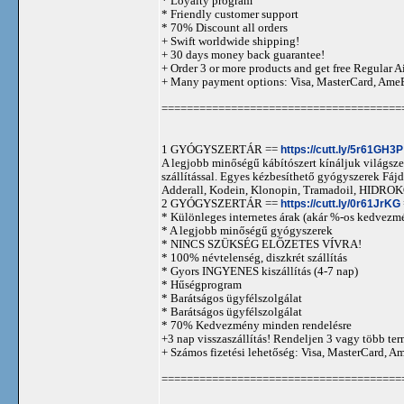
* Loyalty program
* Friendly customer support
* 70% Discount all orders
+ Swift worldwide shipping!
+ 30 days money back guarantee!
+ Order 3 or more products and get free Regular A
+ Many payment options: Visa, MasterCard, Ame
======================================
1 GYÓGYSZERTÁR ==
https://cutt.ly/5r61GH3P
A legjobb minőségű kábítószert kínáljuk világszer
szállítással. Egyes kézbesíthető gyógyszerek 
Adderall, Kodein, Klonopin, Tramadoil, HID
2 GYÓGYSZERTÁR ==
https://cutt.ly/0r61JrKG
* Különleges internetes árak (akár %-os kedvezmé
* A legjobb minőségű gyógyszerek
* NINCS SZÜKSÉG ELŐZETES VÍVRA!
* 100% névtelenség, diszkrét szállítás
* Gyors INGYENES kiszállítás (4-7 nap)
* Hűségprogram
* Barátságos ügyfélszolgálat
* Barátságos ügyfélszolgálat
* 70% Kedvezmény minden rendelésre
+3 nap visszaszállítás! Rendeljen 3 vagy több term
+ Számos fizetési lehetőség: Visa, MasterCard, 
======================================