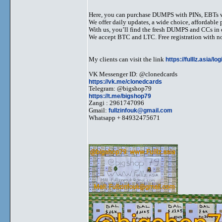
Here, you can purchase DUMPS with PINs, EBTs w
We offer daily updates, a wide choice, affordable pr
With us, you’ll find the fresh DUMPS and CCs in 
We accept BTC and LTC. Free registration with no
My clients can visit the link
https://fulllz.asia/lo
VK Messenger ID: @clonedcards
https://vk.me/clonedcards
Telegram: @bigshop79
https://t.me/bigshop79
Zangi : 2961747096
Gmail:
fullzinfouk@gmail.com
Whatsapp + 84932475671