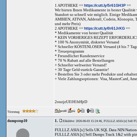
1 APOTHEKE ==
https://cutt.ly/5r61GH3P
==
Wir bieten Ihnen Medikamente in bester Qualität w
Standort so schnell wie möglich. Einige Medika
AMBIEN, ATIVAN, Adderall, Codein, Klonopi
und mehr Preis)
2 APOTHEKE ==
https://cutt.ly/0r61JrKG
==
* Medikamente von bester Qualität
* KEIN VORHERIGES REZEPT ERFORDERLIC
* 100 % Anonymität, diskreter Versand
* Schneller KOSTENLOSER Versand (4 bis 7 Tag
* Treueprogramm
* Freundlicher Kundenservice
* 70 % Rabatt auf alle Bestellungen
+ Schneller weltweiter Versand!
+ 30 Tage Geld-zurück-Garantie!
+ Bestellen Sie 3 oder mehr Produkte und erhalte
+ Viele Zahlungsoptionen: Visa, MasterCard, Am
2ouzjzUI1H1hHjtD
Törzstag
1.
dumpstop10
Elküldve: 2026-06-03 15:24:46,
FULLLZ.ASIA [x] Sell FUl
FULLLZ.ASIA [x] Sells UK SQL Data NIN/Natio
FULLLZ.ASIA [x] Sell Dumps Track 1&2 with pi