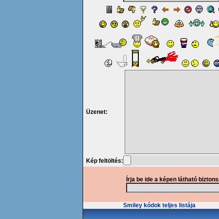
Üzenet:
Kép feltöltés:
Írja be ide a képen látható bizton
Smiley kódok teljes listája