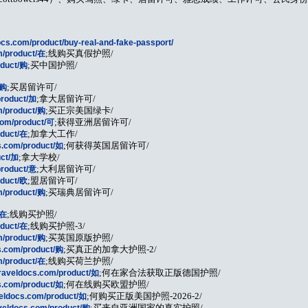
docs.com/product/buy-real-and-fake-passport/
om/product/在
;线购买真假护照/
oduct/购
;买中国护照/
/购
;买居留许可/
product/加
;拿大居留许可/
om/product/购
;买正宗美国绿卡/
.com/product/可
;获得亚洲居留许可/
oduct/在
;加拿大工作/
cs.com/product/如
;何获得英国居留许可/
uct/加
;拿大学校/
product/意
;大利居留许可/
oduct/欧
;盟居留许可/
om/product/购
;买瑞典居留许可/
/在
;线购买护照/
oduct/在
;线购买护照-3/
om/product/购
;买英国原版护照/
cs.com/product/购
;买真正的加拿大护照-2/
om/product/在
;线购买荷兰护照/
ltraveldocs.com/product/如
;何在家合法获取正版德国护照/
cs.com/product/如
;何在线购买欧盟护照/
aveldocs.com/product/如
;何购买正版美国护照-2026-2/
raveldocs.com/product/购
;买来自亚洲国家的真实护照/