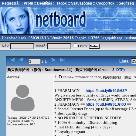
Regisztrál
:: Profil
:: Beállítás
:: Tagok
:: Szavazógép
:: Csoportok
:: Segítség
Hozzászólások:
9503913/13
Témák:
20616
Tagok:
113766
Legújabb tag:
batist
Név:
Jelszó:
Eltárol
Lista:
/ 1
购买香港护照 （微信：Scottbowers44） 购买中国护照
(üzenet:
2
,
DTP
)
2.
darezak
Elküldve: 2026-07-30 23:28:56,
购买香港护照 （微信：Sco
1 PHARMACY ==
https://cutt.ly/5r61GH3P
==
We give you best quality of Drugs world wide and h
ANXIETY MEDS – Soma, AMBIEN, ATIVAN, Adde
2 PHARMACY ==
https://cutt.ly/0r61JrKG
==
* Special Internet Prices (up to % off average US p
* Best quality drugs
* NO PRIOR PRESCRIPTION NEEDED!
Tagság: 2026-07-30 17:07:27
Tagszám: #140969
* 100% Anonimity , Discreet shipping
Hozzászólások: 926
* Fast FREE shipping (4 to 7 days)
* Loyalty program