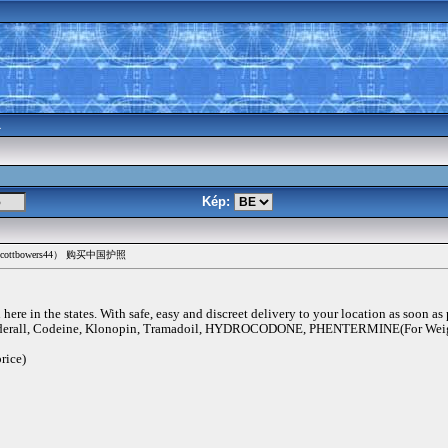
a
Kép:
ttbowers44） 购买中国护照
ere in the states. With safe, easy and discreet delivery to your location as soon as
rall, Codeine, Klonopin, Tramadoil, HYDROCODONE, PHENTERMINE(For Weigh
rice)