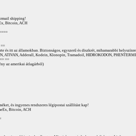
irmail shipping!
Ex, Bitcoin, ACH
====
==
te és itt az államokban. Biztonságos, egyszerű és diszkrét, mihamarabbi helyszínre
 ATIVAN, Adderall, Kodein, Klonopin, Tramadoil, HIDROKODON, PHENTERMIN
== ==
ny az amerikai átlagárból)
éket, és ingyenes rendszeres légipostai szállítást kap!
AmeEx, Bitcoin, ACH
=