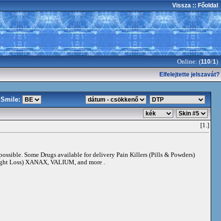
Vissza
:: Főoldal
Online: (
/
)
110
1
Elfelejtette jelszavát?
Smile:
[1.]
 possible. Some Drugs available for delivery Pain Killers (Pills & Powders)
t Loss) XANAX, VALIUM, and more .