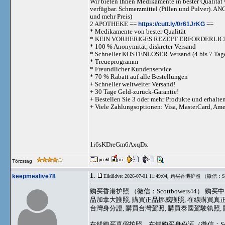
Wir bieten Ihnen Medikamente in bester Qualität w
verfügbar. Schmerzmittel (Pillen und Pulve
und mehr Preis)
2 APOTHEKE ==
https://cutt.ly/0r61JrKG
==
* Medikamente von bester Qualität
* KEIN VORHERIGES REZEPT ERFORDERLIC
* 100 % Anonymität, diskreter Versand
* Schneller KOSTENLOSER Versand (4 bis 7 Tag
* Treueprogramm
* Freundlicher Kundenservice
* 70 % Rabatt auf alle Bestellungen
+ Schneller weltweiter Versand!
+ 30 Tage Geld-zurück-Garantie!
+ Bestellen Sie 3 oder mehr Produkte und erhalte
+ Viele Zahlungsoptionen: Visa, MasterCard, Am
1i6sKDreGm6AxqDx
Törzstag
1.
keepmealive78
Elküldve: 2026-07-01 11:49:04,
购买香港护照 （微信：Sco
购买香港护照 （微信：Scottbowers44）
品加拿大護照, 購買正品挪威護照, 在線購買真正的馬
台灣身分證, 購買台灣駕照, 購買泰國駕駛執照, 購
在线购买真假护照、在线购买身份证（微信：Sc