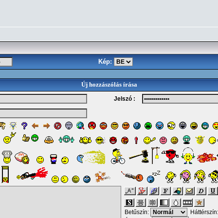
Kép:
Új hozzászólás írása
Jelszó :
Betűszín:
Háttérszín