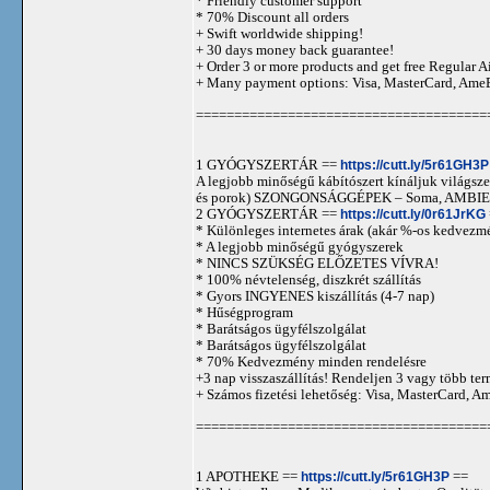
* Friendly customer support
* 70% Discount all orders
+ Swift worldwide shipping!
+ 30 days money back guarantee!
+ Order 3 or more products and get free Regular A
+ Many payment options: Visa, MasterCard, Ame
======================================
1 GYÓGYSZERTÁR ==
https://cutt.ly/5r61GH3P
A legjobb minőségű kábítószert kínáljuk világszer
és porok) SZONGONSÁGGÉPEK – Soma, AMBIEN,
2 GYÓGYSZERTÁR ==
https://cutt.ly/0r61JrKG
* Különleges internetes árak (akár %-os kedvezmé
* A legjobb minőségű gyógyszerek
* NINCS SZÜKSÉG ELŐZETES VÍVRA!
* 100% névtelenség, diszkrét szállítás
* Gyors INGYENES kiszállítás (4-7 nap)
* Hűségprogram
* Barátságos ügyfélszolgálat
* Barátságos ügyfélszolgálat
* 70% Kedvezmény minden rendelésre
+3 nap visszaszállítás! Rendeljen 3 vagy több term
+ Számos fizetési lehetőség: Visa, MasterCard, 
======================================
1 APOTHEKE ==
https://cutt.ly/5r61GH3P
==