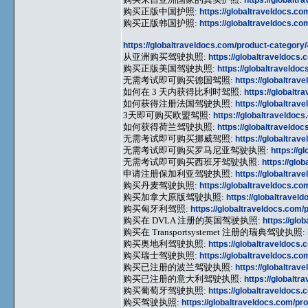
购买正版中国护照:
https://globaltraveldocs.c
购买正版韩国护照:
https://globaltraveldocs.c
https://globaltraveldocs.com/product-category
从亚洲购买驾驶执照:
https://globaltraveldocs
购买正版美国驾驶执照:
https://globaltraveldo
无需考试即可购买德国驾照:
https://globaltra
如何在 3 天内获得比利时驾照:
https://globalt
如何获得注册法国驾驶执照:
https://globaltra
3天即可购买欧盟驾照:
https://globaltraveldoc
如何获得荷兰驾驶执照:
https://globaltraveldo
无需考试即可购买挪威驾照:
https://globaltra
无需考试即可购买罗马尼亚驾驶执照:
https://g
无需考试即可购买西班牙驾驶执照:
https://glo
申请注册保加利亚驾驶执照:
https://globaltra
购买丹麦驾驶执照:
https://globaltraveldocs.c
购买加拿大原版驾驶执照:
https://globaltravel
购买匈牙利驾照:
https://globaltraveldocs.com/
购买在 DVLA 注册的英国驾驶执照:
https://glo
购买在 Transportsystemet 注册的瑞典驾驶执照:
购买奥地利驾驶执照:
https://globaltraveldocs
购买瑞士驾驶执照:
https://globaltraveldocs.c
购买已注册的波兰驾驶执照:
https://globaltra
购买已注册的意大利驾驶执照:
https://globalt
购买葡萄牙驾驶执照:
https://globaltraveldocs
购买驾驶执照:
https://globaltraveldocs.com/pr