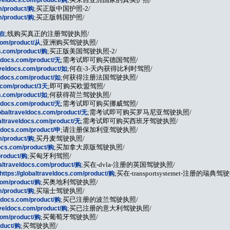
om/product/购
;买正版中国护照-2/
om/product/购
;买正版韩国护照/
/在
;线购买真正的注册驾驶执照/
.com/product/从
;亚洲购买驾驶执照/
cs.com/product/购
;买正版美国驾驶执照-2/
veldocs.com/product/无
;需考试即可购买德国驾照/
raveldocs.com/product/如
;何在-3-天内获得比利时驾照/
veldocs.com/product/如
;何获得注册法国驾驶执照/
s.com/product/3天
;即可购买欧盟驾照/
cs.com/product/如
;何获得荷兰驾驶执照/
veldocs.com/product/无
;需考试即可购买挪威驾照/
lobaltraveldocs.com/product/无
;需考试即可购买罗马尼亚驾驶执照/
baltraveldocs.com/product/无
;需考试即可购买西班牙驾驶执照/
veldocs.com/product/申
;请注册保加利亚驾驶执照/
om/product/购
;买丹麦驾驶执照/
docs.com/product/购
;买加拿大原版驾驶执照/
product/购
;买匈牙利驾照/
baltraveldocs.com/product/购
;买在-dvla-注册的英国驾驶执照/
https://globaltraveldocs.com/product/购
;买在-transportsystemet-注册的瑞典驾
.com/product/购
;买奥地利驾驶执照/
om/product/购
;买瑞士驾驶执照/
veldocs.com/product/购
;买已注册的波兰驾驶执照/
raveldocs.com/product/购
;买已注册的意大利驾驶执照/
.com/product/购
;买葡萄牙驾驶执照/
oduct/购
;买驾驶执照/