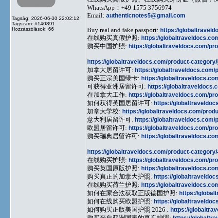
WhatsApp：+49 1575 3756974
Email:
authenticnotes5@gmail.com
Tagság: 2026-06-30 22:02:12
Tagszám: #140891
Hozzászólások: 66
Buy real and fake passport:
https://globaltravel
在线购买真假护照:
https://globaltraveldocs.c
购买中国护照:
https://globaltraveldocs.com/pr
https://globaltraveldocs.com/product-category
加拿大居留许可:
https://globaltraveldocs.com/
购买正宗美国绿卡:
https://globaltraveldocs.c
可获得亚洲居留许可:
https://globaltraveldocs
在加拿大工作:
https://globaltraveldocs.com/pr
如何获得英国居留许可:
https://globaltraveldo
加拿大学校:
https://globaltraveldocs.com/prod
意大利居留许可:
https://globaltraveldocs.com/
欧盟居留许可:
https://globaltraveldocs.com/pr
购买瑞典居留许可:
https://globaltraveldocs.c
https://globaltraveldocs.com/product-category
在线购买护照:
https://globaltraveldocs.com/pr
购买英国原版护照:
https://globaltraveldocs.c
购买真正的加拿大护照:
https://globaltraveldo
在线购买荷兰护照:
https://globaltraveldocs.c
如何在家合法获取正版德国护照:
https://globa
如何在线购买欧盟护照:
https://globaltraveldo
如何购买正版美国护照 2026 :
https://globaltr
购买来自亚洲国家的真实护照:
https://globalt