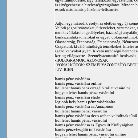
együttműködésbe. Egy találkozót egyeztetünk Ön
is elvégezhesse a hitelességvizsgálatot. Minden b
és sok más hamis pénzérme-felismerés.
Adjon egy második esélyt az életben egy új személ
Valódi jogosítványokat, útleveleket, vízumokat, 
munkavállalási engedélyeket, házassági anyakönyv
bankszámlakivonatokat és egyéb dokumentumokat 
Olaszország, Finnország, Franciaország, Németors
Csapatunk kiváló minőségű termékeket, hiteles a
igazolványokat gyárt. Kiváló minőségű berende
kering világszerte. -Személyazonosító-beolvasás - 
-HOLOGRAMOK: AZONOSAK
-VONALKÓDOK: SZEMÉLYAZONOSÍTÓ-BEOL
-UV: IGEN
hamis pénz vásárlása
hamis pénz vásárlása online
hol lehet hamis pénzvizsgáló tollat ​​vásárolni
hogyan lehet hamis pénzt vásárolni
hamis pénz vásárlása eladó
legjobb hely hamis pénz vásárlására
hamis pénz vásárlása az Amazonon
hol lehet hamis pénzt vásárolni
hamis pénz vásárlása deep weben valódinak tűnő 
hol lehet hamis pénzt vásárolni
hamis pénz vásárlása az Egyesült Királyságban
hamis pénzvizsgáló toll vásárlása
hogyan lehet hamis pénzt vásárolni online