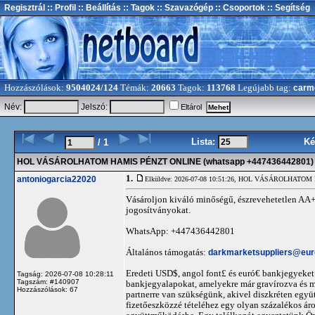
Regisztrál
:: Profil
:: Beállítás
:: Tagok
:: Szavazógép
:: Csoportok
:: Segítség
Hozzászólások:
9504024/124
Témák:
20663
Tagok:
113768
Legújabb tag:
carm
Név:
Jelszó:
Eltárol
Lista:
Ké
/ 1
HOL VÁSÁROLHATOM HAMIS PÉNZT ONLINE (whatsapp +447436442801)
1.
antoniogarcia22020
Elküldve: 2026-07-08 10:51:26,
HOL VÁSÁROLHATOM HA
Vásároljon kiváló minőségű, észrevehetetlen AA+
jogosítványokat.
WhatsApp: +447436442801
Általános támogatás:
darkmarketsuppliers@eu
Eredeti USD$, angol font£ és euró€ bankjegyeket
Tagság: 2026-07-08 10:28:11
Tagszám: #140907
bankjegyalapokat, amelyekre már gravírozva és m
Hozzászólások: 67
partnerre van szükségünk, akivel diszkréten egy
fizetőeszközzé tételéhez egy olyan százalékos á