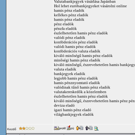
Valutabankjegyek vásárlása Japánban
Hol lehet euróbankjegyeket vásárolni online
hamis pénz eladók
kellékes pénz eladók
hamis pénz eladók
pénz eladók
pénzfa eladók
észlelhetetlen hamis pénz eladók
valódi pénz eladók
konföderációs pénz eladók
valódi hamis pénz eladók
konföderációs valuta eladók
kiváló minőségű hamis pénz eladók
minőségi hamis pénz eladók
kiváló minőségű, észrevehetetlen hamis bankjeg
valuta eladók
bankjegyek eladók
legjobb hamis pénz eladók
hamis pénznyomtató eladók
valódinak tűnő hamis pénz eladók
valutakereskedők a közelemben
észlelhetetlen hamis pénz eladók
kiváló minőségű, észrevehetetlen hamis pénz pén
deviza eladó
igazi hamis pénz eladó
világbankjegyek eladók
Kezdő