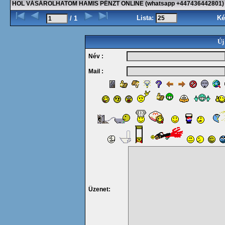
HOL VÁSÁROLHATOM HAMIS PÉNZT ONLINE (whatsapp +447436442801)
Lista:
Ké
/ 1
Új
Név :
Mail :
Üzenet: