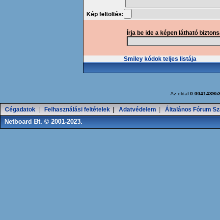
Kép feltöltés:
Írja be ide a képen látható bizton
Smiley kódok teljes listája
Az oldal
0.00414395
Cégadatok
|
Felhasználási feltételek
|
Adatvédelem
|
Általános Fórum Sz
Netboard Bt. © 2001-2023.