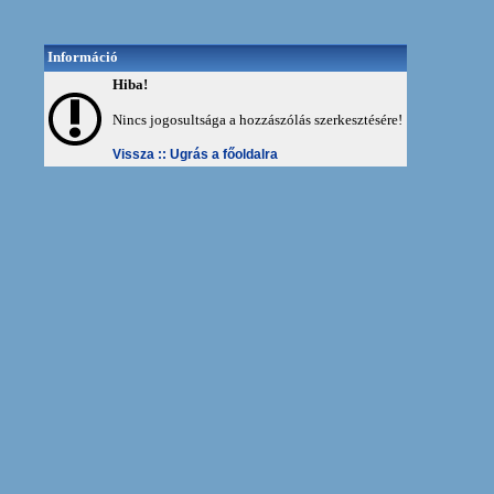
Információ
Hiba!
Nincs jogosultsága a hozzászólás szerkesztésére!
Vissza ::
Ugrás a főoldalra