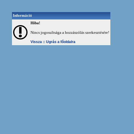
Információ
Hiba!
Nincs jogosultsága a hozzászólás szerkesztésére!
Vissza ::
Ugrás a főoldalra