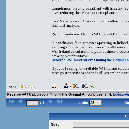
Compliance: Staying compliant with Irish tax regul
laws, reducing the risk of non-compliance.
Data Management: These calculators often come w
financial analysis.
Recommendation: Using a VAT Ireland Calculato
In conclusion, for businesses operating in Ireland
ensuring compliance. To enhance the efficiency of
VAT Ireland calculator into your business process
growing your business.
Reverse VAT Calculation: Finding the Original
If you're looking for a reliable VAT Ireland calcul
meet your specific needs and will streamline you
Zöldfülű
Reverse VAT Calculation: Finding the Original Amount
(üzenet:
4
,
Egészség
Lista:
Ké
/ 1
Új
Név :