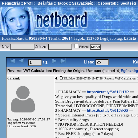
Regisztrál
:: Profil
:: Beállítás
:: Tagok
:: Szavazógép
:: Csoportok
:: Segítség
Hozzászólások:
9503904/4
Témák:
20614
Tagok:
113766
Legújabb tag:
batista
Név:
Jelszó:
Eltárol
Lista:
Ké
/ 1
Reverse VAT Calculation: Finding the Original Amount
(üzenet:
4
,
Egészség
4.
darezak
Elküldve: 2026-07-30 19:47:36,
Reverse VAT Calculation: 
1 PHARMACY ==
https://cutt.ly/5r61GH3P
==
We give you best quality of Drugs world wide and h
Some Drugs available for delivery Pain Killers
Tramadoil, HYDROCODONE, PHENTERMINE(For 
2 PHARMACY ==
https://cutt.ly/0r61JrKG
==
* Special Internet Prices (up to % off average US p
* Best quality drugs
Tagság: 2026-07-30 17:07:27
Tagszám: #140969
* NO PRIOR PRESCRIPTION NEEDED!
Hozzászólások: 926
* 100% Anonimity , Discreet shipping
* Fast FREE shipping (4 to 7 days)