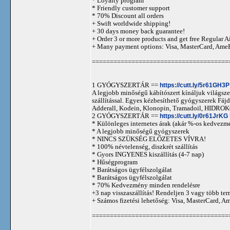
* Loyalty program
* Friendly customer support
* 70% Discount all orders
+ Swift worldwide shipping!
+ 30 days money back guarantee!
+ Order 3 or more products and get free Regular A
+ Many payment options: Visa, MasterCard, Ame
======================================
1 GYÓGYSZERTÁR ==
https://cutt.ly/5r61GH3P
A legjobb minőségű kábítószert kínáljuk világszer
szállítással. Egyes kézbesíthető gyógyszerek 
Adderall, Kodein, Klonopin, Tramadoil, HID
2 GYÓGYSZERTÁR ==
https://cutt.ly/0r61JrKG
* Különleges internetes árak (akár %-os kedvezmé
* A legjobb minőségű gyógyszerek
* NINCS SZÜKSÉG ELŐZETES VÍVRA!
* 100% névtelenség, diszkrét szállítás
* Gyors INGYENES kiszállítás (4-7 nap)
* Hűségprogram
* Barátságos ügyfélszolgálat
* Barátságos ügyfélszolgálat
* 70% Kedvezmény minden rendelésre
+3 nap visszaszállítás! Rendeljen 3 vagy több term
+ Számos fizetési lehetőség: Visa, MasterCard, 
======================================