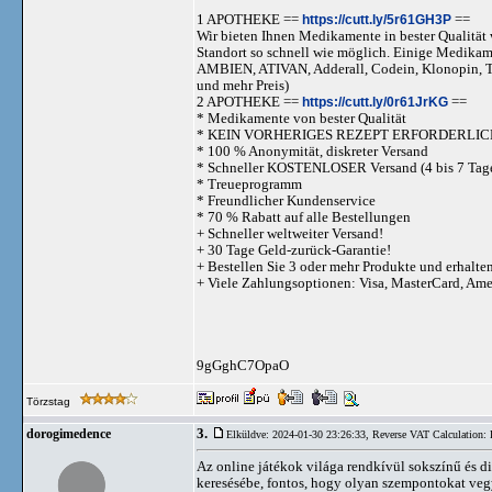
1 APOTHEKE ==
https://cutt.ly/5r61GH3P
==
Wir bieten Ihnen Medikamente in bester Qualität w
Standort so schnell wie möglich. Einige Medika
AMBIEN, ATIVAN, Adderall, Codein, Klonopi
und mehr Preis)
2 APOTHEKE ==
https://cutt.ly/0r61JrKG
==
* Medikamente von bester Qualität
* KEIN VORHERIGES REZEPT ERFORDERLIC
* 100 % Anonymität, diskreter Versand
* Schneller KOSTENLOSER Versand (4 bis 7 Tag
* Treueprogramm
* Freundlicher Kundenservice
* 70 % Rabatt auf alle Bestellungen
+ Schneller weltweiter Versand!
+ 30 Tage Geld-zurück-Garantie!
+ Bestellen Sie 3 oder mehr Produkte und erhalte
+ Viele Zahlungsoptionen: Visa, MasterCard, Am
9gGghC7OpaO
Törzstag
3.
dorogimedence
Elküldve: 2024-01-30 23:26:33,
Reverse VAT Calculation: 
Az online játékok világa rendkívül sokszínű és d
keresésébe, fontos, hogy olyan szempontokat vegy