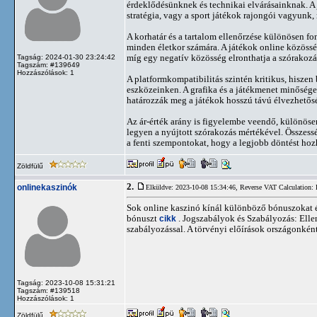
érdeklődésünknek és technikai elvárásainknak. A j
stratégia, vagy a sport játékok rajongói vagyunk,
A korhatár és a tartalom ellenőrzése különösen f
minden életkor számára. A játékok online közössé
míg egy negatív közösség elronthatja a szórakozá
Tagság: 2024-01-30 23:24:42
Tagszám: #139649
Hozzászólások: 1
A platformkompatibilitás szintén kritikus, hiszen 
eszközeinken. A grafika és a játékmenet minősége, 
határozzák meg a játékok hosszú távú élvezhetős
Az ár-érték arány is figyelembe veendő, különösen
legyen a nyújtott szórakozás mértékével. Összess
a fenti szempontokat, hogy a legjobb döntést hoz
Zöldfülű
2.
onlinekaszinók
Elküldve: 2023-10-08 15:34:46,
Reverse VAT Calculation: 
Sok online kaszinó kínál különböző bónuszokat és
bónuszt
cikk
. Jogszabályok és Szabályozás: Ellen
szabályozással. A törvényi előírások országonként
Tagság: 2023-10-08 15:31:21
Tagszám: #139518
Hozzászólások: 1
Zöldfülű