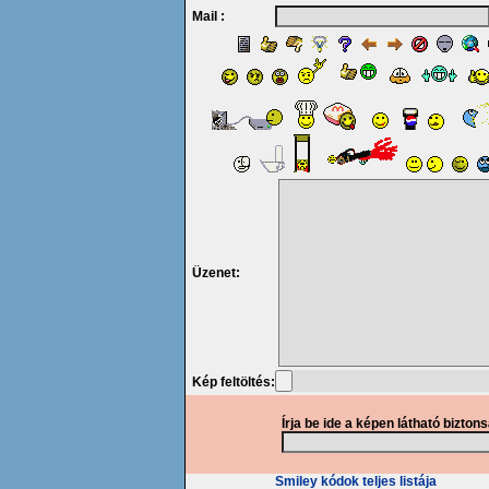
Mail :
Üzenet:
Kép feltöltés:
Írja be ide a képen látható bizton
Smiley kódok teljes listája