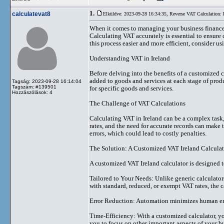
1.
calculatevat8
Elküldve: 2023-09-28 16:34:35,
Reverse VAT Calculation: 
When it comes to managing your business finances 
Calculating VAT accurately is essential to ensure
this process easier and more efficient, consider u
Understanding VAT in Ireland
Before delving into the benefits of a customized c
added to goods and services at each stage of produ
Tagság: 2023-09-28 16:14:04
Tagszám: #139501
for specific goods and services.
Hozzászólások: 4
The Challenge of VAT Calculations
Calculating VAT in Ireland can be a complex task,
rates, and the need for accurate records can make
errors, which could lead to costly penalties.
The Solution: A Customized VAT Ireland Calculat
A customized VAT Ireland calculator is designed t
Tailored to Your Needs: Unlike generic calculato
with standard, reduced, or exempt VAT rates, the c
Error Reduction: Automation minimizes human erro
Time-Efficiency: With a customized calculator, y
you to focus on other important aspects of your b