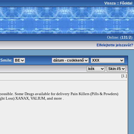
Vissza
:: Főoldal
Online: (
/
)
131
2
Elfelejtette jelszavát?
Smile:
[1.]
 possible. Some Drugs available for delivery Pain Killers (Pills & Powders)
t Loss) XANAX, VALIUM, and more .