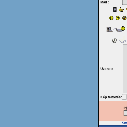
Mail :
Üzenet:
Kép feltöltés:
Ír
Smi