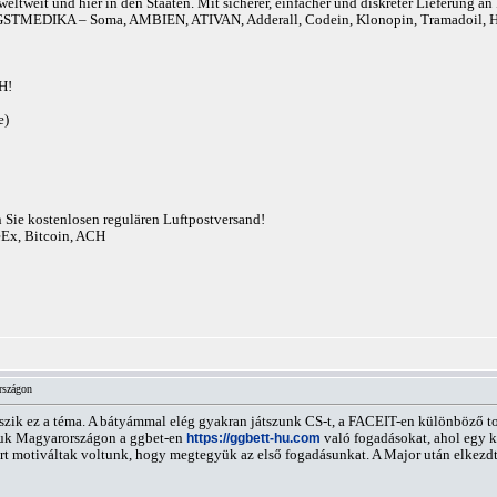
eltweit und hier in den Staaten. Mit sicherer, einfacher und diskreter Lieferung 
r). ANGSTMEDIKA – Soma, AMBIEN, ATIVAN, Adderall, Codein, Klonopin, Tram
H!
e)
n Sie kostenlosen regulären Luftpostversand!
eEx, Bitcoin, ACH
rszágon
szik ez a téma. A bátyámmal elég gyakran játszunk CS-t, a FACEIT-en különböző 
ljuk Magyarországon a ggbet-en
https://ggbett-hu.com
való fogadásokat, ahol egy k
ért motiváltak voltunk, hogy megtegyük az első fogadásunkat. A Major után elkezd