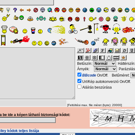
Betűszín:
Háttérszín
Árnyék:
Parázslás
BBcode
On/Off. Betűméret:
Url/Kép autokonverzió On/Off.
Aláírás beszúrása
[Feltöltési max. file méret (byte): 20000]
ja be ide a képen látható biztonsági kódot:
ley kódok teljes listája