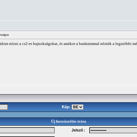
rszágon
mádom nézni a cs2-es bajnokságokat, és amikor a barátaimmal néztük a legutóbbi mé
Kép:
Új hozzászólás írása
Jelszó :