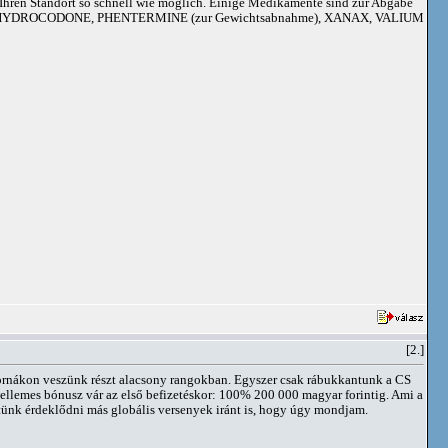
an Ihren Standort so schnell wie möglich. Einige Medikamente sind zur Abgabe
adoil, HYDROCODONE, PHENTERMINE (zur Gewichtsabnahme), XANAX, VALIUM
[2.]
tornákon veszünk részt alacsony rangokban. Egyszer csak rábukkantunk a CS
ellemes bónusz vár az első befizetéskor: 100% 200 000 magyar forintig. Ami a
tünk érdeklődni más globális versenyek iránt is, hogy úgy mondjam.