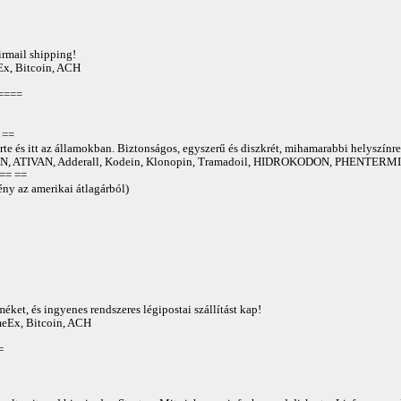
irmail shipping!
Ex, Bitcoin, ACH
====
==
te és itt az államokban. Biztonságos, egyszerű és diszkrét, mihamarabbi helyszínre
 ATIVAN, Adderall, Kodein, Klonopin, Tramadoil, HIDROKODON, PHENTERMIN
== ==
ny az amerikai átlagárból)
éket, és ingyenes rendszeres légipostai szállítást kap!
AmeEx, Bitcoin, ACH
=