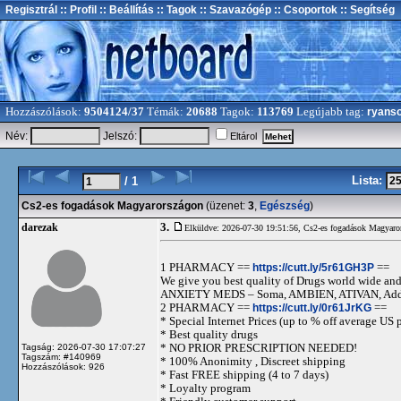
Regisztrál
:: Profil
:: Beállítás
:: Tagok
:: Szavazógép
:: Csoportok
:: Segítség
Hozzászólások:
9504124/37
Témák:
20688
Tagok:
113769
Legújabb tag:
ryans
Név:
Jelszó:
Eltárol
Lista:
/ 1
Cs2-es fogadások Magyarországon
(üzenet:
3
,
Egészség
)
3.
darezak
Elküldve: 2026-07-30 19:51:56,
Cs2-es fogadások Magyaro
1 PHARMACY ==
https://cutt.ly/5r61GH3P
==
We give you best quality of Drugs world wide and h
ANXIETY MEDS – Soma, AMBIEN, ATIVAN, Adde
2 PHARMACY ==
https://cutt.ly/0r61JrKG
==
* Special Internet Prices (up to % off average US p
* Best quality drugs
* NO PRIOR PRESCRIPTION NEEDED!
Tagság: 2026-07-30 17:07:27
Tagszám: #140969
* 100% Anonimity , Discreet shipping
Hozzászólások: 926
* Fast FREE shipping (4 to 7 days)
* Loyalty program