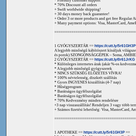
* Friendly customer support
* 70% Discount all orders
+ Swift worldwide shipping!
+ 30 days money back guarantee!
+ Order 3 or more products and get free Regular A
+ Many payment options: Visa, MasterCard, Ame
======================================
1 GYÓGYSZERTÁR ==
https://cutt.ly/5r61GH3P
A legjobb minőségű kábítószert kínáljuk világszer
és porok) SZONGONSÁGGÉPEK – Soma, AMBIEN,
2 GYÓGYSZERTÁR ==
https://cutt.ly/0r61JrKG
* Különleges internetes árak (akár %-os kedvezmé
* A legjobb minőségű gyógyszerek
* NINCS SZÜKSÉG ELŐZETES VÍVRA!
* 100% névtelenség, diszkrét szállítás
* Gyors INGYENES kiszállítás (4-7 nap)
* Hűségprogram
* Barátságos ügyfélszolgálat
* Barátságos ügyfélszolgálat
* 70% Kedvezmény minden rendelésre
+3 nap visszaszállítás! Rendeljen 3 vagy több term
+ Számos fizetési lehetőség: Visa, MasterCard, 
======================================
1 APOTHEKE ==
https://cutt.ly/5r61GH3P
==