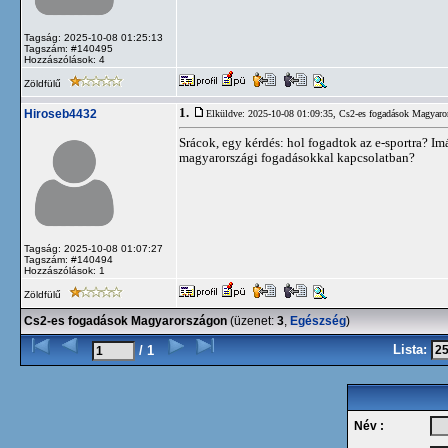
Tagság: 2025-10-08 01:25:13
Tagszám: #140495
Hozzászólások: 4
Zöldfülű
1.
Hiroseb4432
Elküldve: 2025-10-08 01:09:35,
Cs2-es fogadások Magyaro
Srácok, egy kérdés: hol fogadtok az e-sportra? I
magyarországi fogadásokkal kapcsolatban?
Tagság: 2025-10-08 01:07:27
Tagszám: #140494
Hozzászólások: 1
Zöldfülű
Cs2-es fogadások Magyarországon
(üzenet:
3
,
Egészség
)
Lista:
/ 1
Név :