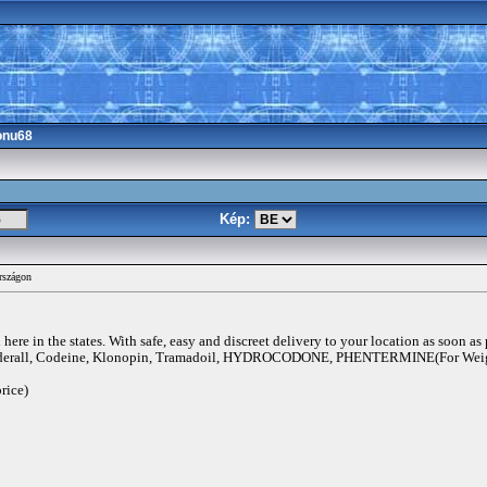
onu68
Kép:
rszágon
ere in the states. With safe, easy and discreet delivery to your location as soon as
rall, Codeine, Klonopin, Tramadoil, HYDROCODONE, PHENTERMINE(For Weigh
rice)