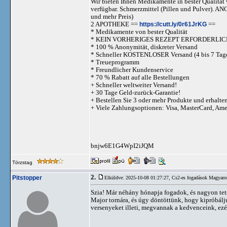
Wir bieten Ihnen Medikamente in bester Qualität w
verfügbar. Schmerzmittel (Pillen und Pulve
und mehr Preis)
2 APOTHEKE ==
https://cutt.ly/0r61JrKG
==
* Medikamente von bester Qualität
* KEIN VORHERIGES REZEPT ERFORDERLIC
* 100 % Anonymität, diskreter Versand
* Schneller KOSTENLOSER Versand (4 bis 7 Tag
* Treueprogramm
* Freundlicher Kundenservice
* 70 % Rabatt auf alle Bestellungen
+ Schneller weltweiter Versand!
+ 30 Tage Geld-zurück-Garantie!
+ Bestellen Sie 3 oder mehr Produkte und erhalte
+ Viele Zahlungsoptionen: Visa, MasterCard, Am
bnjw6E1G4WpI2iJQM
Törzstag
2.
Pitstopper
Elküldve: 2025-10-08 01:27:27,
Cs2-es fogadások Magyaro
Szia! Már néhány hónapja fogadok, és nagyon tet
Major tornára, és úgy döntöttünk, hogy kipróbá
versenyeket illeti, megvannak a kedvenceink, ez