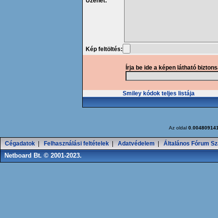
Üzenet:
Kép feltöltés:
Írja be ide a képen látható bizton
Smiley kódok teljes listája
Az oldal
0.00480914
Cégadatok
|
Felhasználási feltételek
|
Adatvédelem
|
Általános Fórum Sz
Netboard Bt. © 2001-2023.