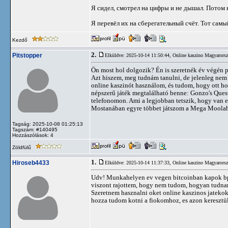
Я сидел, смотрел на цифры и не дышал. Потом 
Я перевёл их на сберегательный счёт. Тот самы
Kezdő
2.
Pitstopper
Elküldve: 2025-10-14 11:50:44,
Online kaszino Magyarorsz
Ön most hol dolgozik? Én is szeretnék év végén p
Azt hiszem, meg tudnám tanulni, de jelenleg nem 
online kaszinót használom, és tudom, hogy ott hoz
népszerű játék megtalálható benne: Gonzo's Ques
telefonomon. Ami a legjobban tetszik, hogy van eg
Mostanában egyre többet játszom a Mega Moolah-va
Tagság: 2025-10-08 01:25:13
Tagszám: #140495
Hozzászólások: 4
Zöldfülű
1.
Hiroseb4433
Elküldve: 2025-10-14 11:37:33,
Online kaszino Magyarorsz
Udv! Munkahelyen ev vegen bitcoinban kapok bp
viszont rajottem, hogy nem tudom, hogyan tudnam
Szeretnem hasznalni oket online kaszinos jatekok
hozza tudom kotni a fiokomhoz, es azon keresztül