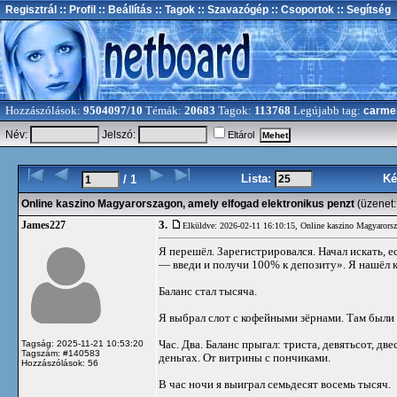
Regisztrál
:: Profil
:: Beállítás
:: Tagok
:: Szavazógép
:: Csoportok
:: Segítség
Hozzászólások:
9504097/10
Témák:
20683
Tagok:
113768
Legújabb tag:
carme
Név:
Jelszó:
Eltárol
Lista:
Ké
/ 1
Online kaszino Magyarorszagon, amely elfogad elektronikus penzt
(üzenet
3.
James227
Elküldve: 2026-02-11 16:10:15,
Online kaszino Magyarorsz
Я перешёл. Зарегистрировался. Начал искать, ес
— введи и получи 100% к депозиту». Я нашёл ко
Баланс стал тысяча.
Я выбрал слот с кофейными зёрнами. Там были 
Час. Два. Баланс прыгал: триста, девятьсот, дв
Tagság: 2025-11-21 10:53:20
Tagszám: #140583
деньгах. От витрины с пончиками.
Hozzászólások: 56
В час ночи я выиграл семьдесят восемь тысяч.