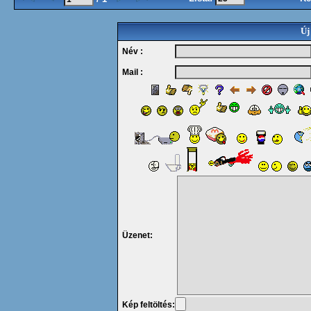
Új
Név :
Mail :
Üzenet:
Kép feltöltés: