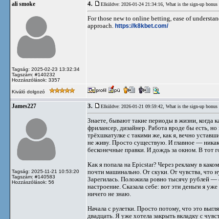
4.
ali smoke
Elküldve: 2026-01-24 21:34:16,
What is the sign-up bonus
For those new to online betting, ease of understan
approach.
https://k8kbet.com/
Tagság: 2025-02-23 13:32:34
Tagszám: #140232
Hozzászólások: 3357
Kiváló dolgozó
3.
James227
Elküldve: 2026-01-21 09:59:42,
What is the sign-up bonus
Знаете, бывают такие периоды в жизни, когда к
фрилансер, дизайнер. Работа вроде бы есть, но
трёхшкатулке с такими же, как я, вечно уставш
не живу. Просто существую. И главное — никако
бесконечные правки. И дождь за окном. В тот 
Как я попала на Epicstar? Через рекламу в как
почти машинально. От скуки. От чувства, что н
Tagság: 2025-11-21 10:53:20
Tagszám: #140583
Зарегилась. Положила ровно тысячу рублей — 
Hozzászólások: 56
настроение. Сказала себе: вот эти деньги я уж
ничего не знаю.
Начала с рулетки. Просто потому, что это выгл
двадцать. Я уже хотела закрыть вкладку с чувст