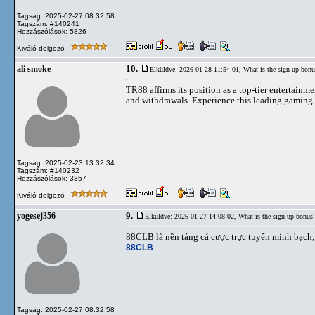
Tagság: 2025-02-27 08:32:58
Tagszám: #140241
Hozzászólások: 5826
Kiváló dolgozó
10.
ali smoke
Elküldve: 2026-01-28 11:54:01,
What is the sign-up bonu
TR88 affirms its position as a top-tier entertainme
and withdrawals. Experience this leading gaming 
Tagság: 2025-02-23 13:32:34
Tagszám: #140232
Hozzászólások: 3357
Kiváló dolgozó
9.
yogesej356
Elküldve: 2026-01-27 14:08:02,
What is the sign-up bonus
88CLB là nền tảng cá cược trực tuyến minh bạch,
88CLB
Tagság: 2025-02-27 08:32:58