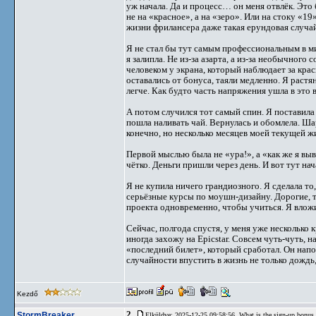
уж начала. Да и процесс… он меня отвлёк. Это 
не на «красное», а на «зеро». Или на стоку «1
жизни фрилансера даже такая ерундовая случай
Я не стал бы тут самым профессиональным в м
я залипла. Не из-за азарта, а из-за необычного
человеком у экрана, который наблюдает за кра
оставались от бонуса, таяли медленно. Я растя
легче. Как будто часть напряжения ушла в это 
А потом случился тот самый спин. Я поставила
пошла наливать чай. Вернулась и обомлела. Ш
конечно, но несколько месяцев моей текущей жи
Первой мыслью была не «ура!», а «как же я выв
чётко. Деньги пришли через день. И вот тут на
Я не купила ничего грандиозного. Я сделала то
серьёзные курсы по моушн-дизайну. Дорогие, т
проекта одновременно, чтобы учиться. Я вложи
Сейчас, полгода спустя, у меня уже несколько 
иногда захожу на Epicstar. Совсем чуть-чуть, 
«последний билет», который сработал. Он напо
случайности впустить в жизнь не только дождь,
Kezdő
2.
StormBreaker
Elküldve: 2025-12-25 09:58:56,
What is the sign-up bonus