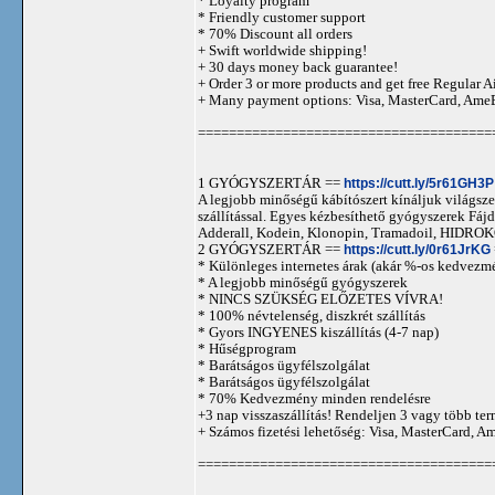
* Loyalty program
* Friendly customer support
* 70% Discount all orders
+ Swift worldwide shipping!
+ 30 days money back guarantee!
+ Order 3 or more products and get free Regular A
+ Many payment options: Visa, MasterCard, Ame
======================================
1 GYÓGYSZERTÁR ==
https://cutt.ly/5r61GH3P
A legjobb minőségű kábítószert kínáljuk világszer
szállítással. Egyes kézbesíthető gyógyszerek 
Adderall, Kodein, Klonopin, Tramadoil, HID
2 GYÓGYSZERTÁR ==
https://cutt.ly/0r61JrKG
* Különleges internetes árak (akár %-os kedvezmé
* A legjobb minőségű gyógyszerek
* NINCS SZÜKSÉG ELŐZETES VÍVRA!
* 100% névtelenség, diszkrét szállítás
* Gyors INGYENES kiszállítás (4-7 nap)
* Hűségprogram
* Barátságos ügyfélszolgálat
* Barátságos ügyfélszolgálat
* 70% Kedvezmény minden rendelésre
+3 nap visszaszállítás! Rendeljen 3 vagy több term
+ Számos fizetési lehetőség: Visa, MasterCard, 
======================================