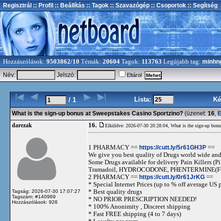
Regisztrál
:: Profil
:: Beállítás
:: Tagok
:: Szavazógép
:: Csoportok
:: Segítség
Hozzászólások:
9503862/10
Témák:
20604
Tagok:
113763
Legújabb tag:
minhn
Név:
Jelszó:
Eltárol
Lista:
Ké
/ 1
What is the sign-up bonus at Sweepstakes Casino Sportzino?
(üzenet:
16
,
E
16.
darezak
Elküldve: 2026-07-30 20:28:04,
What is the sign-up bonu
1 PHARMACY ==
https://cutt.ly/5r61GH3P
==
We give you best quality of Drugs world wide and h
Some Drugs available for delivery Pain Killers
Tramadoil, HYDROCODONE, PHENTERMINE(For 
2 PHARMACY ==
https://cutt.ly/0r61JrKG
==
* Special Internet Prices (up to % off average US p
* Best quality drugs
Tagság: 2026-07-30 17:07:27
Tagszám: #140969
* NO PRIOR PRESCRIPTION NEEDED!
Hozzászólások: 926
* 100% Anonimity , Discreet shipping
* Fast FREE shipping (4 to 7 days)