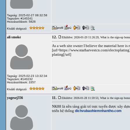
Tagság: 2025-02-27 08:32:58
Tagszám: #140241
Hozzászólások: 5826
Kiváló dolgozó
12.
ali smoke
Elküldve: 2026-01-29 11:26:29,
What is the sign-up bonu
As a web site owner I believe the material here is 
[url=https://www.starharvestcn.com/electoplating
plating[/url]
Tagság: 2025-02-23 13:32:34
Tagszám: #140232
Hozzászólások: 3357
Kiváló dolgozó
11.
yogesej356
Elküldve: 2026-01-28 11:59:53,
What is the sign-up bonu
NK88 là nền tảng giải trí trực tuyến được xây dựn
triển hệ thống
dichvubaohiemnhantho.com