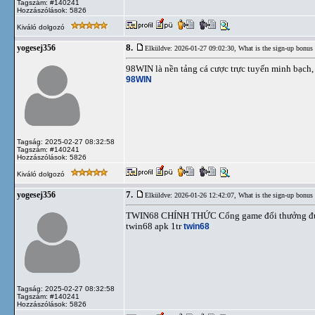
Tagszám: #140241
Hozzászólások: 5826
Kiváló dolgozó
8.
yogesej356
Elküldve: 2026-01-27 09:02:30,
What is the sign-up bonus
98WIN là nền tảng cá cược trực tuyến minh bạch,
98WIN
Tagság: 2025-02-27 08:32:58
Tagszám: #140241
Hozzászólások: 5826
Kiváló dolgozó
7.
yogesej356
Elküldve: 2026-01-26 12:42:07,
What is the sign-up bonus
TWIN68 CHÍNH THỨC Cổng game đổi thưởng được 5 
twin68 apk 1tr
twin68
Tagság: 2025-02-27 08:32:58
Tagszám: #140241
Hozzászólások: 5826