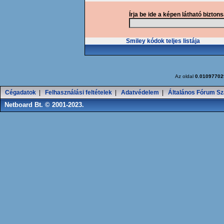
Írja be ide a képen látható bizton
Smiley kódok teljes listája
Az oldal
0.01097702
Cégadatok
|
Felhasználási feltételek
|
Adatvédelem
|
Általános Fórum Sz
Netboard Bt. © 2001-2023.