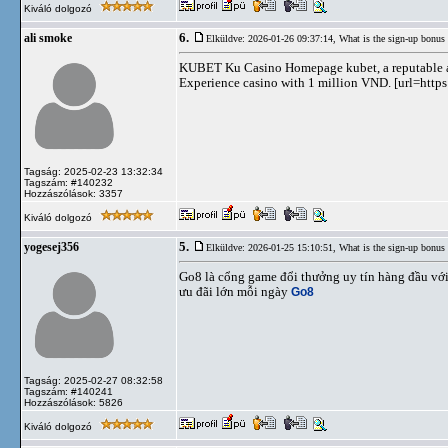
Kiváló dolgozó
6.
ali smoke
Elküldve: 2026-01-26 09:37:14,
What is the sign-up bonus
KUBET Ku Casino Homepage kubet, a reputable and 
Experience casino with 1 million VND. [url=https:
Tagság: 2025-02-23 13:32:34
Tagszám: #140232
Hozzászólások: 3357
Kiváló dolgozó
5.
yogesej356
Elküldve: 2026-01-25 15:10:51,
What is the sign-up bonus
Go8 là cổng game đổi thưởng uy tín hàng đầu với 
ưu đãi lớn mỗi ngày
Go8
Tagság: 2025-02-27 08:32:58
Tagszám: #140241
Hozzászólások: 5826
Kiváló dolgozó