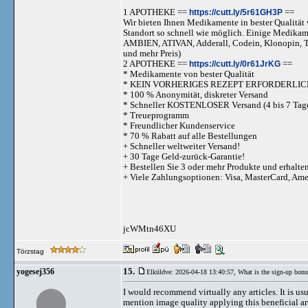
1 APOTHEKE ==
https://cutt.ly/5r61GH3P
==
Wir bieten Ihnen Medikamente in bester Qualität w
Standort so schnell wie möglich. Einige Medika
AMBIEN, ATIVAN, Adderall, Codein, Klonopi
und mehr Preis)
2 APOTHEKE ==
https://cutt.ly/0r61JrKG
==
* Medikamente von bester Qualität
* KEIN VORHERIGES REZEPT ERFORDERLIC
* 100 % Anonymität, diskreter Versand
* Schneller KOSTENLOSER Versand (4 bis 7 Tag
* Treueprogramm
* Freundlicher Kundenservice
* 70 % Rabatt auf alle Bestellungen
+ Schneller weltweiter Versand!
+ 30 Tage Geld-zurück-Garantie!
+ Bestellen Sie 3 oder mehr Produkte und erhalte
+ Viele Zahlungsoptionen: Visa, MasterCard, Am
jcWMtn46XU
Törzstag
15.
yogesej356
Elküldve: 2026-04-18 13:40:57,
What is the sign-up bonu
I would recommend virtually any articles. It is u
mention image quality applying this beneficial arti