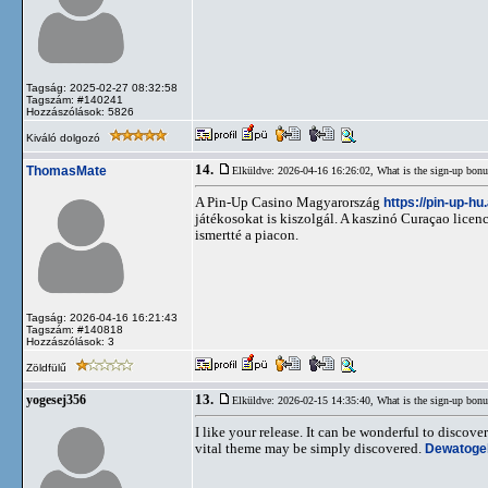
Tagság: 2025-02-27 08:32:58
Tagszám: #140241
Hozzászólások: 5826
Kiváló dolgozó
14.
ThomasMate
Elküldve: 2026-04-16 16:26:02,
What is the sign-up bonu
A Pin-Up Casino Magyarország
https://pin-up-hu
játékosokat is kiszolgál. A kaszinó Curaçao licenc
ismertté a piacon.
Tagság: 2026-04-16 16:21:43
Tagszám: #140818
Hozzászólások: 3
Zöldfülű
13.
yogesej356
Elküldve: 2026-02-15 14:35:40,
What is the sign-up bonu
I like your release. It can be wonderful to disco
vital theme may be simply discovered.
Dewatogel