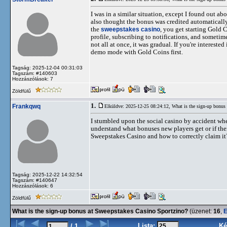
I was in a similar situation, except I found out ab
also thought the bonus was credited automatically.
the
sweepstakes casino
, you get starting Gold 
profile, subscribing to notifications, and someti
not all at once, it was gradual. If you're interest
demo mode with Gold Coins first.
Tagság: 2025-12-04 00:31:03
Tagszám: #140603
Hozzászólások: 7
Zöldfülű
1.
Frankqwq
Elküldve: 2025-12-25 08:24:12,
What is the sign-up bonus
I stumbled upon the social casino by accident when
understand what bonuses new players get or if ther
Sweepstakes Casino and how to correctly claim it
Tagság: 2025-12-22 14:32:54
Tagszám: #140647
Hozzászólások: 6
Zöldfülű
What is the sign-up bonus at Sweepstakes Casino Sportzino?
(üzenet:
16
,
E
Lista:
Ké
/ 1