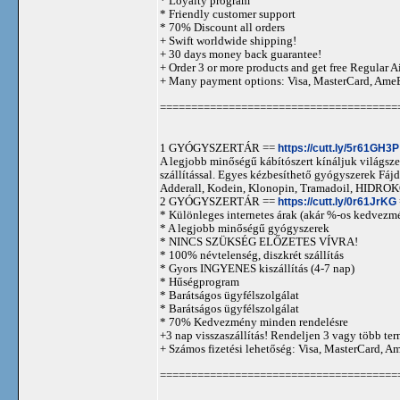
* Loyalty program
* Friendly customer support
* 70% Discount all orders
+ Swift worldwide shipping!
+ 30 days money back guarantee!
+ Order 3 or more products and get free Regular A
+ Many payment options: Visa, MasterCard, Ame
======================================
1 GYÓGYSZERTÁR ==
https://cutt.ly/5r61GH3P
A legjobb minőségű kábítószert kínáljuk világszer
szállítással. Egyes kézbesíthető gyógyszerek 
Adderall, Kodein, Klonopin, Tramadoil, HID
2 GYÓGYSZERTÁR ==
https://cutt.ly/0r61JrKG
* Különleges internetes árak (akár %-os kedvezmé
* A legjobb minőségű gyógyszerek
* NINCS SZÜKSÉG ELŐZETES VÍVRA!
* 100% névtelenség, diszkrét szállítás
* Gyors INGYENES kiszállítás (4-7 nap)
* Hűségprogram
* Barátságos ügyfélszolgálat
* Barátságos ügyfélszolgálat
* 70% Kedvezmény minden rendelésre
+3 nap visszaszállítás! Rendeljen 3 vagy több term
+ Számos fizetési lehetőség: Visa, MasterCard, 
======================================