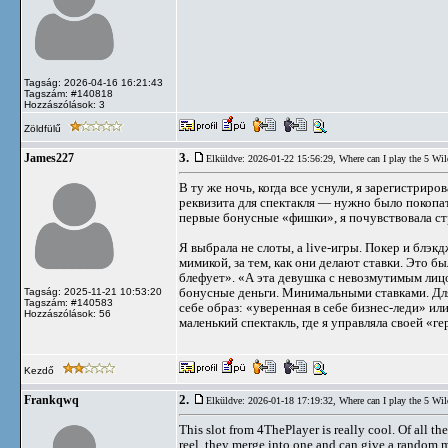
Tagság: 2026-04-16 16:21:43
Tagszám: #140818
Hozzászólások: 3
Zöldfülű
3.
James227
Elküldve: 2026-01-22 15:56:29,
Where can I play the 5 Wil
В ту же ночь, когда все уснули, я зарегистриро
реквизита для спектакля — нужно было покопать
первые бонусные «фишки», я почувствовала ст
Я выбрала не слоты, а live-игры. Покер и блэк
мимикой, за тем, как они делают ставки. Это 
блефует». «А эта девушка с невозмутимым лицом
бонусные деньги. Минимальными ставками. Для 
Tagság: 2025-11-21 10:53:20
Tagszám: #140583
себе образ: «уверенная в себе бизнес-леди» и
Hozzászólások: 56
маленький спектакль, где я управляла своей «ге
Kezdő
2.
Frankqwq
Elküldve: 2026-01-18 17:19:32,
Where can I play the 5 Wil
This slot from 4ThePlayer is really cool. Of all t
reel, they merge into one and can give a random m