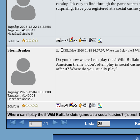
catalog. It's easy to find through the game search o
surprising. Have you registered at a social casino y
Tagság: 2025-12-22 14:32:54
Tagszám: #140647
Hozzászólások: 6
Zöldfülű
1.
StormBreaker
Elküldve: 2026-01-18 16:07:07,
Where can I play the 5 Wil
Do you know where I can play the 5 Wild Buffalo s
American theme. I don't often play in social casino
offer it? Where do you usually play?
Tagság: 2025-12-04 00:31:03
Tagszám: #140603
Hozzászólások: 7
Zöldfülű
Where can I play the 5 Wild Buffalo slots game at a social casino?
(üzenet:
Lista:
Ké
/ 1
Új