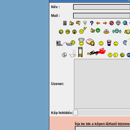
Név :
Mail :
Üzenet:
Kép feltöltés:
Írja be ide a képen látható bizton