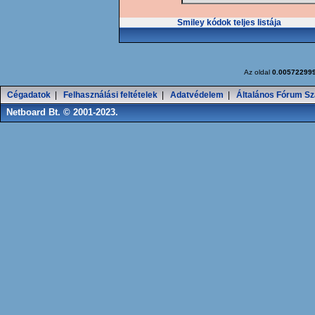
Smiley kódok teljes listája
Az oldal
0.00572299
Cégadatok
|
Felhasználási feltételek
|
Adatvédelem
|
Általános Fórum Sz
Netboard Bt. © 2001-2023.