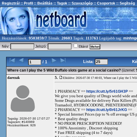
Regisztrál
:: Profil
:: Beállítás
:: Tagok
:: Szavazógép
:: Csoportok
:: Segítség
Hozzászólások:
9503859/7
Témák:
20603
Tagok:
113763
Legújabb tag:
minhng
Név:
Jelszó:
Eltárol
Lista:
Ké
/ 1
Where can I play the 5 Wild Buffalo slots game at a social casino?
(üzenet:
5.
darezak
Elküldve: 2026-07-30 17:40:03,
Where can I play the 5 Wil
1 PHARMACY ==
https://cutt.ly/5r61GH3P
==
We give you best quality of Drugs world wide and h
Some Drugs available for delivery Pain Killers
Tramadoil, HYDROCODONE, PHENTERMINE(For 
2 PHARMACY ==
https://cutt.ly/0r61JrKG
==
* Special Internet Prices (up to % off average US p
* Best quality drugs
Tagság: 2026-07-30 17:07:27
Tagszám: #140969
* NO PRIOR PRESCRIPTION NEEDED!
Hozzászólások: 926
* 100% Anonimity , Discreet shipping
* Fast FREE shipping (4 to 7 days)