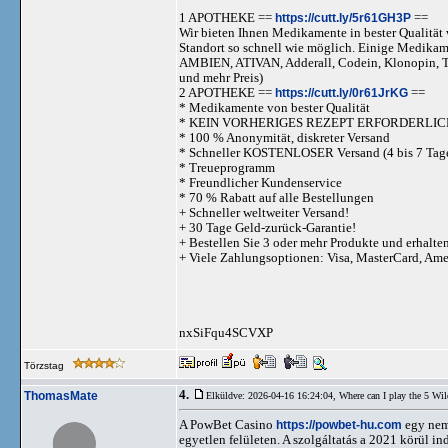
1 APOTHEKE ==
https://cutt.ly/5r61GH3P
==
Wir bieten Ihnen Medikamente in bester Qualität w
Standort so schnell wie möglich. Einige Medika
AMBIEN, ATIVAN, Adderall, Codein, Klonopi
und mehr Preis)
2 APOTHEKE ==
https://cutt.ly/0r61JrKG
==
* Medikamente von bester Qualität
* KEIN VORHERIGES REZEPT ERFORDERLIC
* 100 % Anonymität, diskreter Versand
* Schneller KOSTENLOSER Versand (4 bis 7 Tag
* Treueprogramm
* Freundlicher Kundenservice
* 70 % Rabatt auf alle Bestellungen
+ Schneller weltweiter Versand!
+ 30 Tage Geld-zurück-Garantie!
+ Bestellen Sie 3 oder mehr Produkte und erhalte
+ Viele Zahlungsoptionen: Visa, MasterCard, Am
nxSiFqu4SCVXP
Törzstag
4.
ThomasMate
Elküldve: 2026-04-16 16:24:04,
Where can I play the 5 Wil
A PowBet Casino
https://powbet-hu.com
egy nemz
egyetlen felületen. A szolgáltatás a 2021 körül in