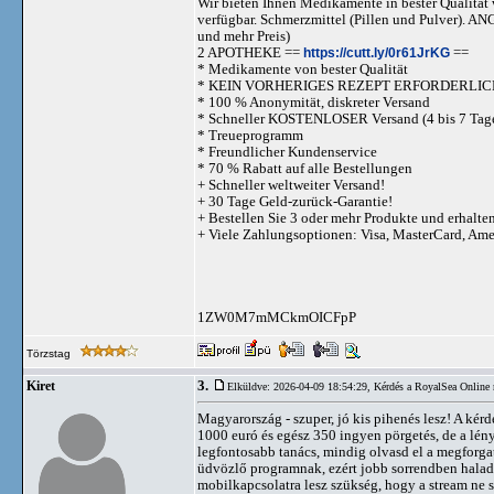
Wir bieten Ihnen Medikamente in bester Qualität w
verfügbar. Schmerzmittel (Pillen und Pulve
und mehr Preis)
2 APOTHEKE ==
https://cutt.ly/0r61JrKG
==
* Medikamente von bester Qualität
* KEIN VORHERIGES REZEPT ERFORDERLIC
* 100 % Anonymität, diskreter Versand
* Schneller KOSTENLOSER Versand (4 bis 7 Tag
* Treueprogramm
* Freundlicher Kundenservice
* 70 % Rabatt auf alle Bestellungen
+ Schneller weltweiter Versand!
+ 30 Tage Geld-zurück-Garantie!
+ Bestellen Sie 3 oder mehr Produkte und erhalte
+ Viele Zahlungsoptionen: Visa, MasterCard, Am
1ZW0M7mMCkmOICFpP
Törzstag
3.
Kiret
Elküldve: 2026-04-09 18:54:29,
Kérdés a RoyalSea Online 
Magyarország - szuper, jó kis pihenés lesz! A kér
1000 euró és egész 350 ingyen pörgetés, de a lény
legfontosabb tanács, mindig olvasd el a megforgat
üdvözlő programnak, ezért jobb sorrendben haladn
mobilkapcsolatra lesz szükség, hogy a stream ne