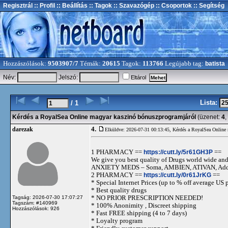
Regisztrál
:: Profil
:: Beállítás
:: Tagok
:: Szavazógép
:: Csoportok
:: Segítség
Hozzászólások:
9503907/7
Témák:
20615
Tagok:
113766
Legújabb tag:
batista
Név:
Jelszó:
Eltárol
Lista:
/ 1
Kérdés a RoyalSea Online magyar kaszinó bónuszprogramjáról
(üzenet:
4
,
4.
darezak
Elküldve: 2026-07-31 00:13:45,
Kérdés a RoyalSea Online 
1 PHARMACY ==
https://cutt.ly/5r61GH3P
==
We give you best quality of Drugs world wide and h
ANXIETY MEDS – Soma, AMBIEN, ATIVAN, Adde
2 PHARMACY ==
https://cutt.ly/0r61JrKG
==
* Special Internet Prices (up to % off average US p
* Best quality drugs
* NO PRIOR PRESCRIPTION NEEDED!
Tagság: 2026-07-30 17:07:27
Tagszám: #140969
* 100% Anonimity , Discreet shipping
Hozzászólások: 926
* Fast FREE shipping (4 to 7 days)
* Loyalty program