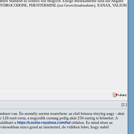
an Ihren Standort so schnell wie möglich. Einige Medikamente sind zur Abgabe
adoil, HYDROCODONE, PHENTERMINE (zur Gewichtsabnahme), XANAX, VALIUM
[2.]
ndszer van. Én személy szerint teszteltem: az első bónusz tényleg nagy - akár
ár 120 euró extra, a negyedik csomag pedig akár 250 euróig is felmehet. A
található a
https://casino-royalsea.com/hu/
oldalon. Ez mind része az
rosokban nincs gond az internettel, de vidéken lehet, hogy stabil