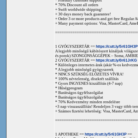
* Friendly customer support
* 70% Discount all orders
+ Swift worldwide shipping!
+ 30 days money back guarantee!
+ Order 3 or more products and get free Regular A
+ Many payment options: Visa, MasterCard, Ame
======================================
1 GYÓGYSZERTÁR ==
https://cutt.ly/5r61GH3P
A legjobb minőségű kábítószert kínáljuk világszer
és porok) SZONGONSÁGGÉPEK – Soma, AMBIEN,
2 GYÓGYSZERTÁR ==
https://cutt.ly/0r61JrKG
* Különleges internetes árak (akár %-os kedvezmé
* A legjobb minőségű gyógyszerek
* NINCS SZÜKSÉG ELŐZETES VÍVRA!
* 100% névtelenség, diszkrét szállítás
* Gyors INGYENES kiszállítás (4-7 nap)
* Hűségprogram
* Barátságos ügyfélszolgálat
* Barátságos ügyfélszolgálat
* 70% Kedvezmény minden rendelésre
+3 nap visszaszállítás! Rendeljen 3 vagy több term
+ Számos fizetési lehetőség: Visa, MasterCard, 
======================================
1 APOTHEKE ==
https://cutt.ly/5r61GH3P
==