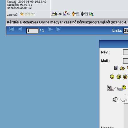
Tagság: 2026-03-05 16:32:45
Tagszám: #140783
Hozzászólások: 12
Zöldfülű
Kérdés a RoyalSea Online magyar kaszinó bónuszprogramjáról
(üzenet:
4
,
Lista:
/ 1
Név :
Mail :