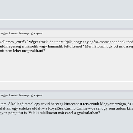
magyar kaszinó bónuszprogramjáról
 kellemes „extrák” véget érnek, de itt azt írják, hogy egy egész csomagot adnak tö
különlegesség a második vagy harmadik feltöltésnél? Mert látom, hogy ott az össze
amit nem lehet megszakítani?
magyar kaszinó bónuszprogramjáról
tam. A kollégáimmal egy rövid hétvégi kiruccanást tervezünk Magyarországra, és ú
Találtam egy érdekes oldalt – a RoyalSea Casino Online – de sehogy sem tudom ki
yen pörgetést is. Valaki találkozott már ezzel a gyakorlatban?