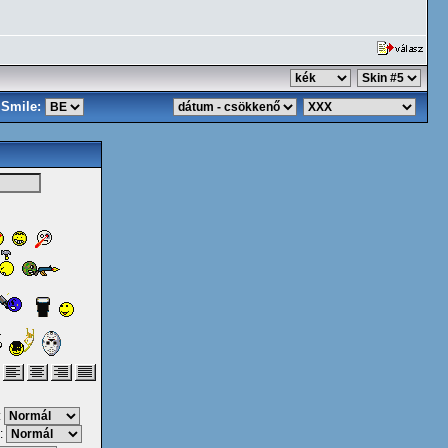
Smile:
:
: