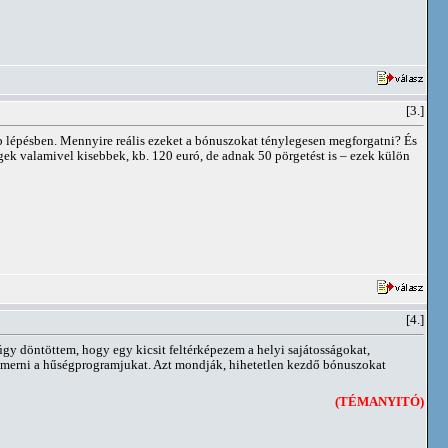
[3.]
bb lépésben. Mennyire reális ezeket a bónuszokat ténylegesen megforgatni? És
gek valamivel kisebbek, kb. 120 euró, de adnak 50 pörgetést is – ezek külön
[4.]
gy döntöttem, hogy egy kicsit feltérképezem a helyi sajátosságokat,
ismerni a hűségprogramjukat. Azt mondják, hihetetlen kezdő bónuszokat
(TÉMANYITÓ)