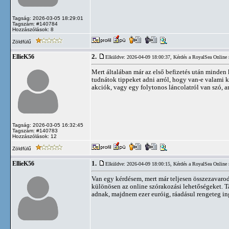
Tagság: 2026-03-05 18:29:01
Tagszám: #140784
Hozzászólások: 8
Zöldfülű
2.
EllieK56
Elküldve: 2026-04-09 18:00:37,
Kérdés a RoyalSea Online 
Mert általában már az első befizetés után minden
tudnátok tippeket adni arról, hogy van-e valami 
akciók, vagy egy folytonos láncolatról van szó, 
Tagság: 2026-03-05 16:32:45
Tagszám: #140783
Hozzászólások: 12
Zöldfülű
1.
EllieK56
Elküldve: 2026-04-09 18:00:15,
Kérdés a RoyalSea Online 
Van egy kérdésem, mert már teljesen összezavarod
különösen az online szórakozási lehetőségeket. 
adnak, majdnem ezer euróig, ráadásul rengeteg ing