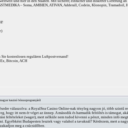
eltweit und hier in den Staaten. Mit sicherer, einfacher und diskreter Lieferung 
r). ANGSTMEDIKA – Soma, AMBIEN, ATIVAN, Adderall, Codein, Klonopin, Tram
H!
e)
n Sie kostenlosen regulären Luftpostversand!
eEx, Bitcoin, ACH
magyar kaszinó bónuszprogramjáról
désedre válaszolva: a RoyalSea Casino Online-nak tényleg nagyon jó, több szintű re
eg, hogy itt nem ér véget az ünnep. A második és harmadik feltöltés is támogat, ak
ási feltételeket (wager), mert nélküle nem tudod kivenni a pénzt, minden infó meg
i. Egyébként Budapesten lesztek vagy valahol a tavaknál? Kérdezem, mert a nagyvá
 szakadjon meg a csúcsidőben.