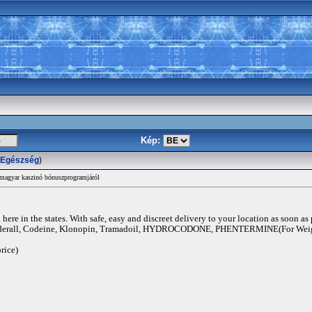
Kép:
Egészség
)
magyar kaszinó bónuszprogramjáról
ere in the states. With safe, easy and discreet delivery to your location as soon as
rall, Codeine, Klonopin, Tramadoil, HYDROCODONE, PHENTERMINE(For Weigh
rice)