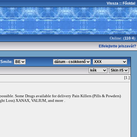
Vissza
:: Főoldal
Online: (
/
)
110
4
Elfelejtette jelszavát?
Smile:
[1.]
 possible. Some Drugs available for delivery Pain Killers (Pills & Powders)
t Loss) XANAX, VALIUM, and more .