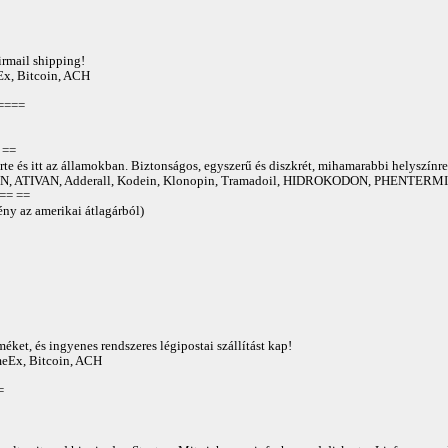
irmail shipping!
Ex, Bitcoin, ACH
====
==
te és itt az államokban. Biztonságos, egyszerű és diszkrét, mihamarabbi helyszínre
 ATIVAN, Adderall, Kodein, Klonopin, Tramadoil, HIDROKODON, PHENTERMIN
== ==
ny az amerikai átlagárból)
éket, és ingyenes rendszeres légipostai szállítást kap!
AmeEx, Bitcoin, ACH
=