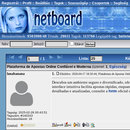
Regisztrál
:: Profil
:: Beállítás
:: Tagok
:: Szavazógép
:: Csoportok
:: Segítség
Hozzászólások:
9503900/48
Témák:
20611
Tagok:
113766
Legújabb tag:
batista
Név:
Jelszó:
Eltárol
Lista:
Ké
/ 1
Plataforma de Apostas Online Confiável e Moderna
(üzenet:
1
,
Egészség
)
1.
lanabanana
Elküldve: 2026-04-17 18:50:44,
Plataforma de Apostas Onl
Descubra um ambiente seguro e diversificado, ofer
interface intuitiva facilita apostas rápidas, enq
detalhadas e atualizadas, consulte a
fonte
oficial 
Tagság: 2025-02-28 00:43:51
Tagszám: #140243
Hozzászólások: 16
Zöldfülű