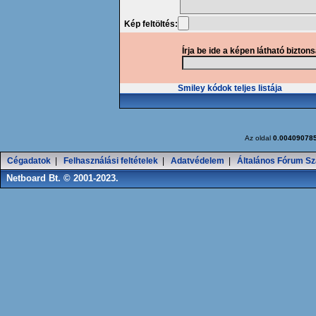
Kép feltöltés:
Írja be ide a képen látható bizton
Smiley kódok teljes listája
Az oldal
0.00409078
Cégadatok
|
Felhasználási feltételek
|
Adatvédelem
|
Általános Fórum Sz
Netboard Bt. © 2001-2023.