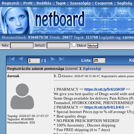
Regisztrál
:: Profil
:: Beállítás
:: Tagok
:: Szavazógép
:: Csoportok
:: Segítség
Hozzászólások:
9504079/30
Témák:
20677
Tagok:
113768
Legújabb tag:
carme
Név:
Jelszó:
Eltárol
Lista:
Ké
/ 1
Regisztrációs adatok pontossága
(üzenet:
3
,
Egészség
)
3.
darezak
Elküldve: 2026-07-30 21:06:47,
Regisztrációs adatok ponto
1 PHARMACY ==
https://cutt.ly/5r61GH3P
==
We give you best quality of Drugs world wide and h
Some Drugs available for delivery Pain Killers
Tramadoil, HYDROCODONE, PHENTERMINE(For 
2 PHARMACY ==
https://cutt.ly/0r61JrKG
==
* Special Internet Prices (up to % off average US p
* Best quality drugs
Tagság: 2026-07-30 17:07:27
Tagszám: #140969
* NO PRIOR PRESCRIPTION NEEDED!
Hozzászólások: 926
* 100% Anonimity , Discreet shipping
* Fast FREE shipping (4 to 7 days)