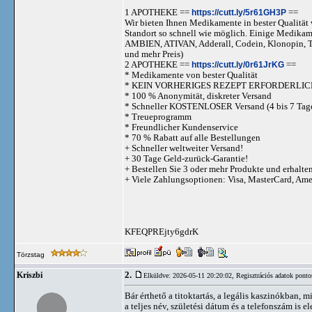
1 APOTHEKE ==
https://cutt.ly/5r61GH3P
==
Wir bieten Ihnen Medikamente in bester Qualität w
Standort so schnell wie möglich. Einige Medika
AMBIEN, ATIVAN, Adderall, Codein, Klonopi
und mehr Preis)
2 APOTHEKE ==
https://cutt.ly/0r61JrKG
==
* Medikamente von bester Qualität
* KEIN VORHERIGES REZEPT ERFORDERLIC
* 100 % Anonymität, diskreter Versand
* Schneller KOSTENLOSER Versand (4 bis 7 Tag
* Treueprogramm
* Freundlicher Kundenservice
* 70 % Rabatt auf alle Bestellungen
+ Schneller weltweiter Versand!
+ 30 Tage Geld-zurück-Garantie!
+ Bestellen Sie 3 oder mehr Produkte und erhalte
+ Viele Zahlungsoptionen: Visa, MasterCard, Am
KFEQPREjty6gdrK
Törzstag
2.
Kriszbi
Elküldve: 2026-05-11 20:20:02,
Regisztrációs adatok ponto
Bár érthető a titoktartás, a legális kaszinókban, 
a teljes név, születési dátum és a telefonszám is e