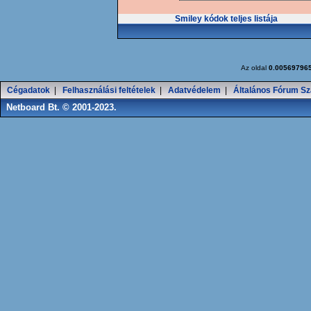
Smiley kódok teljes listája
Az oldal
0.00569796
Cégadatok
|
Felhasználási feltételek
|
Adatvédelem
|
Általános Fórum Sz
Netboard Bt. © 2001-2023.