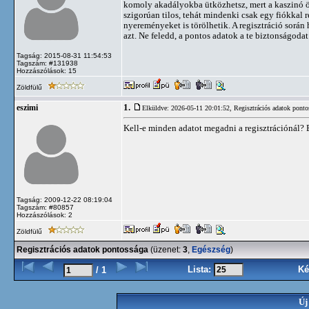
komoly akadályokba ütközhetsz, mert a kaszinó ö
szigorúan tilos, tehát mindenki csak egy fiókkal r
nyereményeket is törölhetik. A regisztráció során
azt. Ne feledd, a pontos adatok a te biztonságodat 
Tagság: 2015-08-31 11:54:53
Tagszám: #131938
Hozzászólások: 15
Zöldfülű
1.
eszimi
Elküldve: 2026-05-11 20:01:52,
Regisztrációs adatok ponto
Kell-e minden adatot megadni a regisztrációnál? 
Tagság: 2009-12-22 08:19:04
Tagszám: #80857
Hozzászólások: 2
Zöldfülű
Regisztrációs adatok pontossága
(üzenet:
3
,
Egészség
)
Lista:
Ké
/ 1
Új