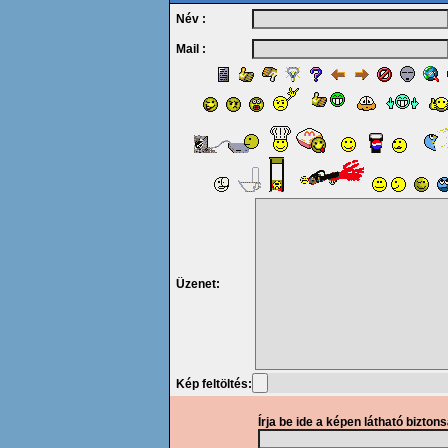
Név :
Mail :
Üzenet:
Kép feltöltés:
Írja be ide a képen látható bizton