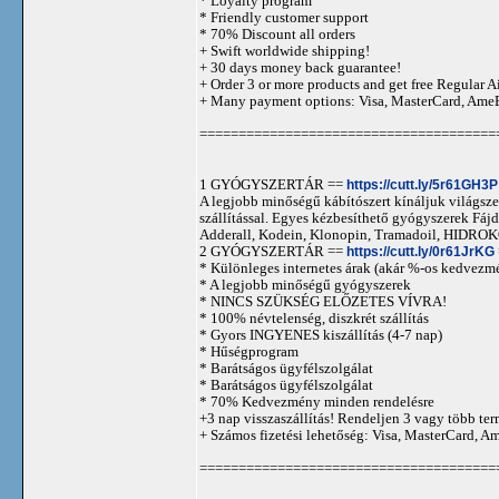
* Loyalty program
* Friendly customer support
* 70% Discount all orders
+ Swift worldwide shipping!
+ 30 days money back guarantee!
+ Order 3 or more products and get free Regular A
+ Many payment options: Visa, MasterCard, Ame
======================================
1 GYÓGYSZERTÁR ==
https://cutt.ly/5r61GH3P
A legjobb minőségű kábítószert kínáljuk világszer
szállítással. Egyes kézbesíthető gyógyszerek 
Adderall, Kodein, Klonopin, Tramadoil, HID
2 GYÓGYSZERTÁR ==
https://cutt.ly/0r61JrKG
* Különleges internetes árak (akár %-os kedvezmé
* A legjobb minőségű gyógyszerek
* NINCS SZÜKSÉG ELŐZETES VÍVRA!
* 100% névtelenség, diszkrét szállítás
* Gyors INGYENES kiszállítás (4-7 nap)
* Hűségprogram
* Barátságos ügyfélszolgálat
* Barátságos ügyfélszolgálat
* 70% Kedvezmény minden rendelésre
+3 nap visszaszállítás! Rendeljen 3 vagy több term
+ Számos fizetési lehetőség: Visa, MasterCard, 
======================================