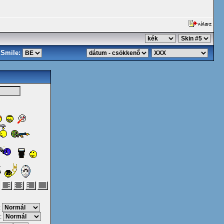
Smile:
:
: