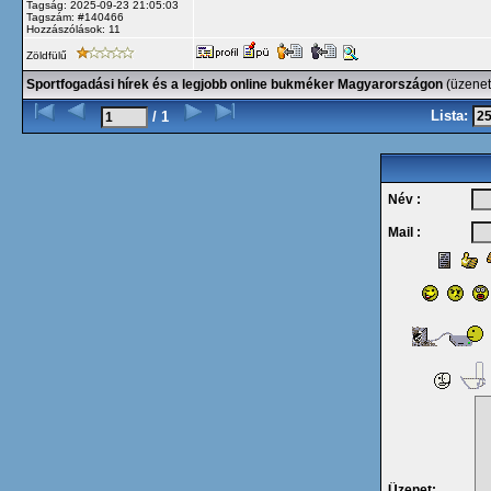
Tagság: 2025-09-23 21:05:03
Tagszám: #140466
Hozzászólások: 11
Zöldfülű
Sportfogadási hírek és a legjobb online bukméker Magyarországon
(üzenet
Lista:
/ 1
Név :
Mail :
Üzenet: