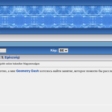
a
Kép:
:
5
,
Egészség
)
legjobb online bukméker Magyarországon
ютно, а мне
Geometry Dash
хотелось найти занятие, которое помогло бы рассл