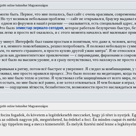
legjobb online bukméker Magyarországon
 могло быть. Первое, что мне попалось, был сайт с очень красивым, современн
т. Но тут возникла небольшая проблема — сайт не открывался, браузер выдавал 
 В одном из форумов я нашёл решение — оказывается, есть специальный адрес, к
 Это было
эпикстар зеркало сегодня
, которое работало безупречно быстро, бе
к легко и просто всё оказалось, и с этого момента началось моё маленькое при
ару минут. Интерфейс был таким простым и понятным, что даже я, человек, кот
 и я, немного поколебавшись, решил попробовать. Я положил небольшую сумму,
ьги, то ничего страшного, я просто куплю другой ужин завтра". Я не относился
дела как древнеегипетское приключение — с пирамидами, фараонами и сокровищ
всё было на высшем уровне, и я сразу почувствовал, что нахожусь не просто в 
привыкая к ритму, потом всё быстрее и увереннее. Я следил за комбинациями
еживал, мне просто нравился процесс. Это было похоже на медитацию, когда т
 но мне было тепло и уютно. Я чувствовал себя защищённым от всего мира, пог
 остыть, но мне было всё равно, я не хотел отвлекаться. И чем больше я играл
ремя — ощущения лёгкости, беззаботности, возможности просто наслаждаться 
legjobb online bukméker Magyarországon
focira fogadok, és követem a legérdekesebb meccseket, hogy jó tétet is nyerjek. 
 az oddsok nagyon jók, megnézheted, ha érdekel a foci. Én minden csapat és mérkő
és így tippelem meg a meccs kimenetelét. És melyik fizetési mód lenne a legkénye