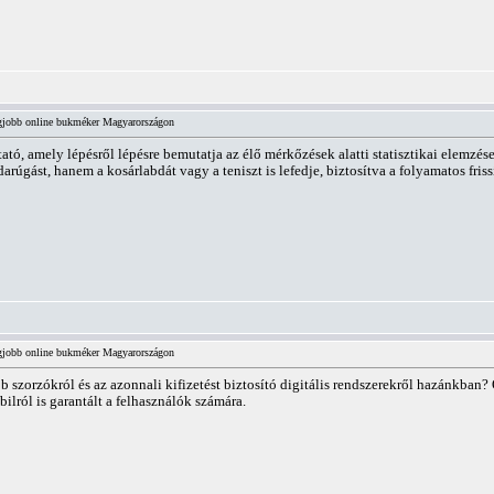
legjobb online bukméker Magyarországon
ó, amely lépésről lépésre bemutatja az élő mérkőzések alatti statisztikai elemzése
bdarúgást, hanem a kosárlabdát vagy a teniszt is lefedje, biztosítva a folyamatos fr
legjobb online bukméker Magyarországon
b szorzókról és az azonnali kifizetést biztosító digitális rendszerekről hazánkban?
ilról is garantált a felhasználók számára.