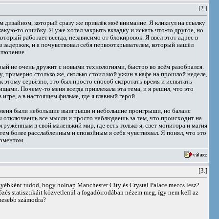
[2.]
ым дизайном, который сразу же привлёк моё внимание. Я кликнул на ссылку
какую-то ошибку. Я уже хотел закрыть вкладку и искать что-то другое, но
оторый работает всегда, независимо от блокировок. Я ввёл этот адрес в
з задержек, и я почувствовал себя первооткрывателем, который нашёл
ключение.
орый не очень дружит с новыми технологиями, быстро во всём разобрался.
 примерно столько же, сколько стоил мой ужин в кафе на прошлой неделе,
 к этому серьёзно, это был просто способ скоротать время и испытать
ами. Почему-то меня всегда привлекала эта тема, и я решил, что это
игре, а в настоящем фильме, где я главный герой.
, у меня были небольшие выигрыши и небольшие проигрыши, но баланс
ы отключаешь все мысли и просто наблюдаешь за тем, что происходит на
ружённым в свой маленький мир, где есть только я, свет монитора и магия
, тем более расслабленным и спокойным я себя чувствовал. Я понял, что это
моментом.
[3.]
Egyébként tudod, hogy holnap Manchester City és Crystal Palace meccs lesz?
zés statisztikáit közvetlenül a fogadóirodában nézem meg, így nem kell az
lmesebb számodra?