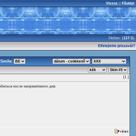
Vissza
:: Főoldal
Online: (
/
)
127
2
Elfelejtette jelszavát?
Smile:
[1.]
абиться после напряжённого дня.