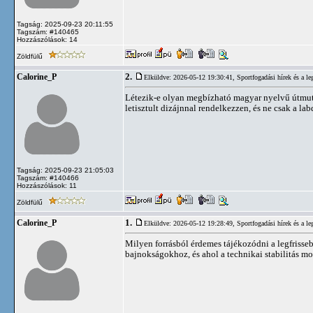
Tagság: 2025-09-23 20:11:55
Tagszám: #140465
Hozzászólások: 14
Zöldfülű
2.
Calorine_P
Elküldve: 2026-05-12 19:30:41,
Sportfogadási hírek és a 
Létezik-e olyan megbízható magyar nyelvű útmutat
letisztult dizájnnal rendelkezzen, és ne csak a la
Tagság: 2025-09-23 21:05:03
Tagszám: #140466
Hozzászólások: 11
Zöldfülű
1.
Calorine_P
Elküldve: 2026-05-12 19:28:49,
Sportfogadási hírek és a 
Milyen forrásból érdemes tájékozódni a legfrisseb
bajnokságokhoz, és ahol a technikai stabilitás mob