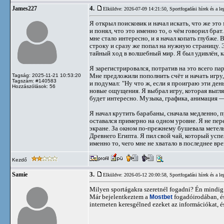
4.
James227
Elküldve: 2026-07-09 14:21:50,
Sportfogadási hírek és a 
Я открыл поисковик и начал искать, что же это
и понял, что это именно то, о чём говорил бра
мне стало интересно, и я начал копать глубже.
строку и сразу же попал на нужную страницу.
тайный ход в волшебный мир. Я был удивлён, ка
Я зарегистрировался, потратив на это всего п
Мне предложили пополнить счёт и начать игру,
Tagság: 2025-11-21 10:53:20
Tagszám: #140583
и подумал: "Ну что ж, если я проиграю эти ден
Hozzászólások: 56
новые ощущения. Я выбрал игру, которая выгля
будет интересно. Музыка, графика, анимация — 
Я начал крутить барабаны, сначала медленно, 
оставался примерно на одном уровне. Я не пер
экране. За окном по-прежнему бушевала метель,
Древнего Египта. Я пил свой чай, который успел
именно то, чего мне не хватало в последнее в
Kezdő
3.
Samie
Elküldve: 2026-05-12 20:00:58,
Sportfogadási hírek és a 
Milyen sportágakra szeretnél fogadni? Én mindig 
Már bejelentkeztem a
Mostbet
fogadóirodában, és
interneten keresgélned ezeket az információkat, 