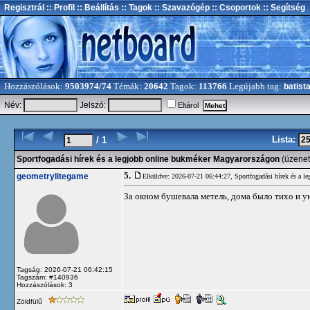
Regisztrál
:: Profil
:: Beállítás
:: Tagok
:: Szavazógép
:: Csoportok
:: Segítség
Hozzászólások:
9503974/74
Témák:
20642
Tagok:
113766
Legújabb tag:
batist
Név:
Jelszó:
Eltárol
Lista:
/ 1
Sportfogadási hírek és a legjobb online bukméker Magyarországon
(üzenet
5.
geometrylitegame
Elküldve: 2026-07-21 06:44:27,
Sportfogadási hírek és a 
За окном бушевала метель, дома было тихо и у
Tagság: 2026-07-21 06:42:15
Tagszám: #140936
Hozzászólások: 3
Zöldfülű