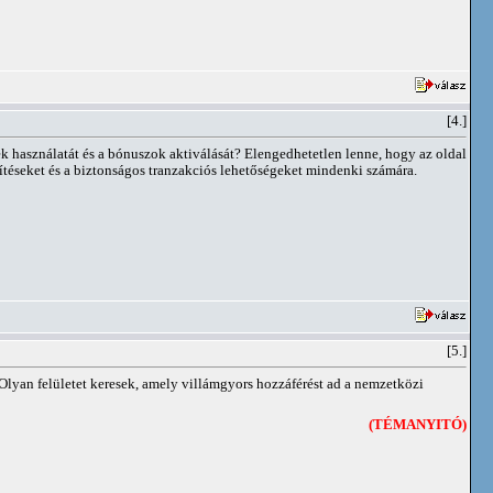
[4.]
k használatát és a bónuszok aktiválását? Elengedhetetlen lenne, hogy az oldal
issítéseket és a biztonságos tranzakciós lehetőségeket mindenki számára.
[5.]
 Olyan felületet keresek, amely villámgyors hozzáférést ad a nemzetközi
(TÉMANYITÓ)