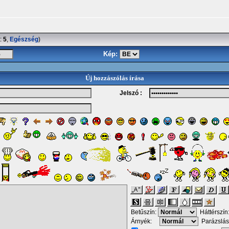
:
5
,
Egészség
)
Kép:
Új hozzászólás írása
Jelszó :
Betűszín:
Háttérszín
Árnyék:
Parázslás