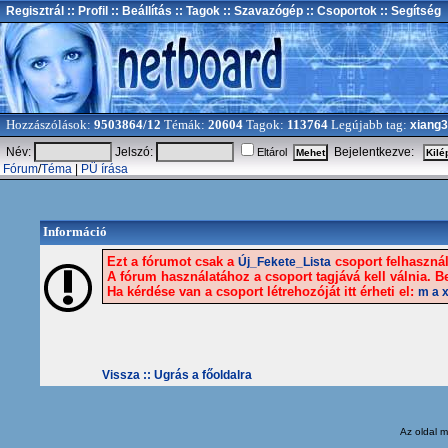
Regisztrál
:: Profil
:: Beállítás
:: Tagok
:: Szavazógép
:: Csoportok
:: Segítség
Hozzászólások:
9503864/12
Témák:
20604
Tagok:
113764
Legújabb tag:
xiang
Név:
Jelszó:
Bejelentkezve:
Eltárol
Fórum
/
Téma
|
PÜ írása
Információ
Ezt a fórumot csak a
csoport felhasznál
Új_Fekete_Lista
A fórum használatához a csoport tagjává kell válnia. Be
Ha kérdése van a csoport létrehozóját itt érheti el:
m a 
Vissza ::
Ugrás a főoldalra
Az oldal
m