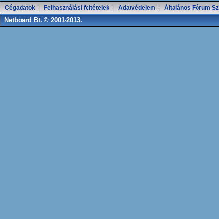
Cégadatok
|
Felhasználási feltételek
|
Adatvédelem
|
Általános Fórum Sz
Netboard Bt. © 2001-2013.