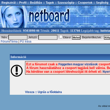
Regisztrál
:: Profil
:: Beállítás
:: Tagok
:: Szavazógép
:: Csoportok
:: Segítség
Hozzászólások:
9503898/46
Témák:
20611
Tagok:
113766
Legújabb tag:
batista
Név:
Jelszó:
Bejelentkezve:
Eltárol
Fórum
/
Téma
|
PÜ írása
Információ
Ezt a fórumot csak a
csoport 
Független magyar vizslások
A fórum használatához a csoport tagjává kell válnia. Be
Ha kérdése van a csoport létrehozóját itt érheti el:
Nyer
Vissza ::
Ugrás a főoldalra
Az oldal
m