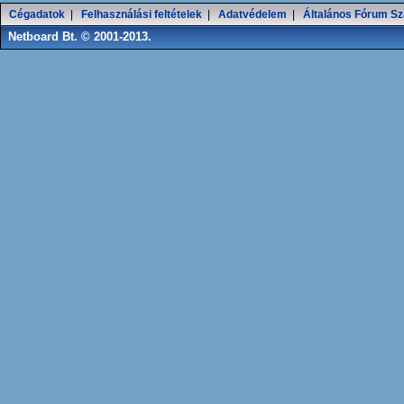
Cégadatok
|
Felhasználási feltételek
|
Adatvédelem
|
Általános Fórum Sz
Netboard Bt. © 2001-2013.