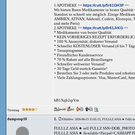
1 APOTHEKE ==
https://cutt.ly/5r61GH3P
==
Wir bieten Ihnen Medikamente in bester Qualität w
Standort so schnell wie möglich. Einige Medika
AMBIEN, ATIVAN, Adderall, Codein, Klonopi
und mehr Preis)
2 APOTHEKE ==
https://cutt.ly/0r61JrKG
==
* Medikamente von bester Qualität
* KEIN VORHERIGES REZEPT ERFORDERLIC
* 100 % Anonymität, diskreter Versand
* Schneller KOSTENLOSER Versand (4 bis 7 Tag
* Treueprogramm
* Freundlicher Kundenservice
* 70 % Rabatt auf alle Bestellungen
+ Schneller weltweiter Versand!
+ 30 Tage Geld-zurück-Garantie!
+ Bestellen Sie 3 oder mehr Produkte und erhalte
+ Viele Zahlungsoptionen: Visa, MasterCard, Am
hB1Xqb2qtVm
Törzstag
1.
dumpstop10
Elküldve: 2026-06-13 15:05:13,
FULLLZ.ASIA ★ Fullz 
FULLLZ.ASIA ★ sell FULLZ SSN+DOB_PHOTO D
FULLLZ.ASIA ★ Available+Paypal+CASHAPP Flip