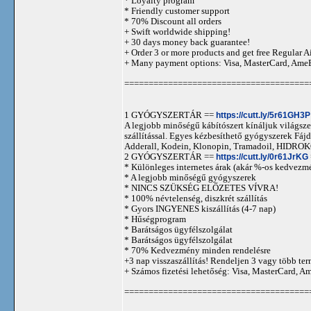
* Loyalty program
* Friendly customer support
* 70% Discount all orders
+ Swift worldwide shipping!
+ 30 days money back guarantee!
+ Order 3 or more products and get free Regular A
+ Many payment options: Visa, MasterCard, Ame
======================================
1 GYÓGYSZERTÁR ==
https://cutt.ly/5r61GH3P
A legjobb minőségű kábítószert kínáljuk világszer
szállítással. Egyes kézbesíthető gyógyszerek 
Adderall, Kodein, Klonopin, Tramadoil, HID
2 GYÓGYSZERTÁR ==
https://cutt.ly/0r61JrKG
* Különleges internetes árak (akár %-os kedvezmé
* A legjobb minőségű gyógyszerek
* NINCS SZÜKSÉG ELŐZETES VÍVRA!
* 100% névtelenség, diszkrét szállítás
* Gyors INGYENES kiszállítás (4-7 nap)
* Hűségprogram
* Barátságos ügyfélszolgálat
* Barátságos ügyfélszolgálat
* 70% Kedvezmény minden rendelésre
+3 nap visszaszállítás! Rendeljen 3 vagy több term
+ Számos fizetési lehetőség: Visa, MasterCard, 
======================================