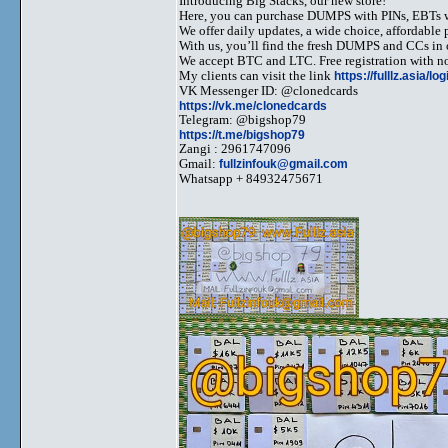
Introducing Big Stacks, our new store!
Here, you can purchase DUMPS with PINs, EBTs w
We offer daily updates, a wide choice, affordable pr
With us, you’ll find the fresh DUMPS and CCs in 
We accept BTC and LTC. Free registration with no
My clients can visit the link
https://fulllz.asia/lo
VK Messenger ID: @clonedcards
https://vk.me/clonedcards
Telegram: @bigshop79
https://t.me/bigshop79
Zangi : 2961747096
Gmail:
fullzinfouk@gmail.com
Whatsapp + 84932475671