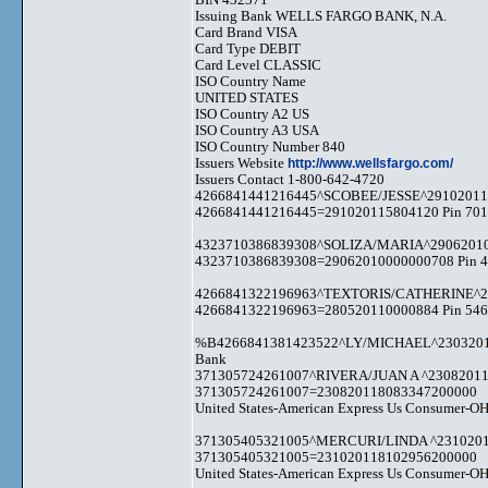
Issuing Bank WELLS FARGO BANK, N.A.
Card Brand VISA
Card Type DEBIT
Card Level CLASSIC
ISO Country Name
UNITED STATES
ISO Country A2 US
ISO Country A3 USA
ISO Country Number 840
Issuers Website
http://www.wellsfargo.com/
Issuers Contact 1-800-642-4720
4266841441216445^SCOBEE/JESSE^29102011
4266841441216445=291020115804120 Pin 701
4323710386839308^SOLIZA/MARIA^2906201
4323710386839308=29062010000000708 Pin 41
4266841322196963^TEXTORIS/CATHERINE^2
4266841322196963=280520110000884 Pin 546
%B4266841381423522^LY/MICHAEL^23032011
Bank
371305724261007^RIVERA/JUAN A ^2308201
371305724261007=230820118083347200000
United States-American Express Us Consumer-OH
371305405321005^MERCURI/LINDA ^231020
371305405321005=231020118102956200000
United States-American Express Us Consumer-OH