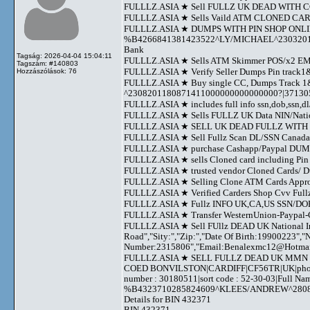
FULLLZ.ASIA ★ Sell FULLZ UK DEAD WITH CC
FULLLZ.ASIA ★ Sells Vaild ATM CLONED 
FULLLZ.ASIA ★ DUMPS WITH PIN SHOP ONL
%B4266841381423522^LY/MICHAEL^23032011
Bank
Tagság: 2026-04-04 15:04:11
FULLLZ.ASIA ★ Sells ATM Skimmer POS/x2 
Tagszám: #140803
FULLLZ.ASIA ★ Verify Seller Dumps Pin track1&2
Hozzászólások: 76
FULLLZ.ASIA ★ Buy single CC, Dumps Track
^2308201180871411000000000000000?|3713
FULLLZ.ASIA ★ includes full info ssn,dob,ssn,dl/
FULLLZ.ASIA ★ Sells FULLZ UK Data NIN/Nati
FULLLZ.ASIA ★ SELL UK DEAD FULLZ WITH N
FULLLZ.ASIA ★ Sell Fullz Scan DL/SSN Canada+
FULLLZ.ASIA ★ purchase Cashapp/Paypal DUMPS 
FULLLZ.ASIA ★ sells Cloned card including P
FULLLZ.ASIA ★ trusted vendor Cloned Cards/
FULLLZ.ASIA ★ Selling Clone ATM Cards Approve
FULLLZ.ASIA ★ Verified Carders Shop Cvv Ful
FULLLZ.ASIA ★ Fullz INFO UK,CA,US SSN/DOB/
FULLLZ.ASIA ★ Transfer WesternUnion-Paypal
FULLLZ.ASIA ★ Sell FUllz DEAD UK National In
Road","Sity:","Zip:","Date Of Birth:19900223",
Number:2315806","Email:
Benalexmc12@Hotma
FULLLZ.ASIA ★ SELL FULLZ DEAD UK MMN SO
COED BONVILSTON|CARDIFF|CF56TR|UK|phone nu
number : 30180511|sort code : 52-30-03|Full 
%B4323710285824609^KLEES/ANDREW^2808201
Details for BIN 432371
BIN 432371