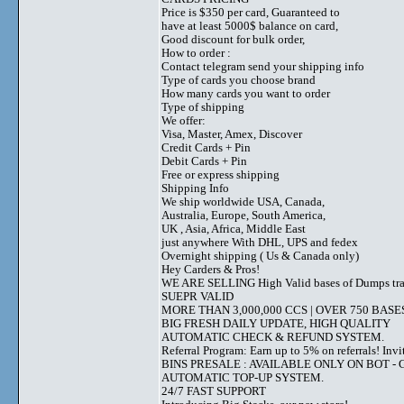
Price is $350 per card, Guaranteed to
have at least 5000$ balance on card,
Good discount for bulk order,
How to order :
Contact telegram send your shipping info
Type of cards you choose brand
How many cards you want to order
Type of shipping
We offer:
Visa, Master, Amex, Discover
Credit Cards + Pin
Debit Cards + Pin
Free or express shipping
Shipping Info
We ship worldwide USA, Canada,
Australia, Europe, South America,
UK , Asia, Africa, Middle East
just anywhere With DHL, UPS and fedex
Overnight shipping ( Us & Canada only)
Hey Carders & Pros!
WE ARE SELLING High Valid bases of Dumps t
SUEPR VALID
MORE THAN 3,000,000 CCS | OVER 750 BASE
BIG FRESH DAILY UPDATE, HIGH QUALITY
AUTOMATIC CHECK & REFUND SYSTEM.
Referral Program: Earn up to 5% on referrals! Invi
BINS PRESALE : AVAILABLE ONLY ON BOT - Grab 
AUTOMATIC TOP-UP SYSTEM.
24/7 FAST SUPPORT