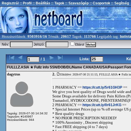
Regisztrál
:: Profil
:: Beállítás
:: Tagok
:: Szavazógép
:: Csoportok
:: Segítség
Hozzászólások:
9503916/16
Témák:
20617
Tagok:
113766
Legújabb tag:
batist
Név:
Jelszó:
Eltárol
Lista:
Ké
/ 1
FULLLZ.ASIA ★ Fullz info SSN/DOB/DL/Name CANADA/USA/Passport F
2.
dagytras
Elküldve: 2026-07-30 21:11:13,
FULLLZ.ASIA ★ Fullz 
1 PHARMACY ==
https://cutt.ly/5r61GH3P
==
We give you best quality of Drugs world wide and h
Some Drugs available for delivery Pain Killers
Tramadoil, HYDROCODONE, PHENTERMINE(For 
2 PHARMACY ==
https://cutt.ly/0r61JrKG
==
* Special Internet Prices (up to % off average US p
* Best quality drugs
Tagság: 2026-07-30 14:34:32
Tagszám: #140967
* NO PRIOR PRESCRIPTION NEEDED!
Hozzászólások: 944
* 100% Anonimity , Discreet shipping
* Fast FREE shipping (4 to 7 days)