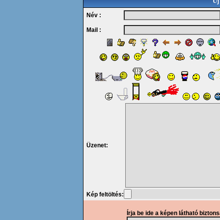
Új
Név :
Mail :
Üzenet:
Kép feltöltés:
Írja be ide a képen látható bizton