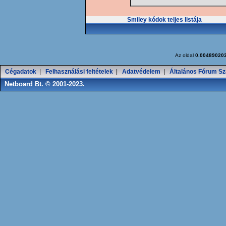
Smiley kódok teljes listája
Az oldal
0.00489020
Cégadatok
|
Felhasználási feltételek
|
Adatvédelem
|
Általános Fórum Sz
Netboard Bt. © 2001-2023.