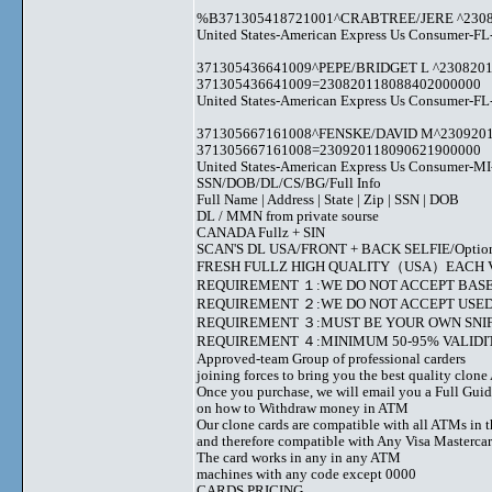
%B371305418721001^CRABTREE/JERE ^23082
United States-American Express Us Consumer-FL
371305436641009^PEPE/BRIDGET L ^230820
371305436641009=230820118088402000000
United States-American Express Us Consumer-FL
371305667161008^FENSKE/DAVID M^230920
371305667161008=230920118090621900000
United States-American Express Us Consumer-MI
SSN/DOB/DL/CS/BG/Full Info
Full Name | Address | State | Zip | SSN | DOB
DL / MMN from private sourse
CANADA Fullz + SIN
SCAN'S DL USA/FRONT + BACK SELFIE/Option to s
FRESH FULLZ HIGH QUALITY（USA）EACH V
REQUIREMENT １:WE DO NOT ACCEPT BASE
REQUIREMENT ２:WE DO NOT ACCEPT USED
REQUIREMENT ３:MUST BE YOUR OWN SNIF
REQUIREMENT ４:MINIMUM 50-95% VALIDIT
Approved-team Group of professional carders
joining forces to bring you the best quality clon
Once you purchase, we will email you a Full Gui
on how to Withdraw money in ATM
Our clone cards are compatible with all ATMs in 
and therefore compatible with Any Visa Mastercar
The card works in any in any ATM
machines with any code except 0000
CARDS PRICING