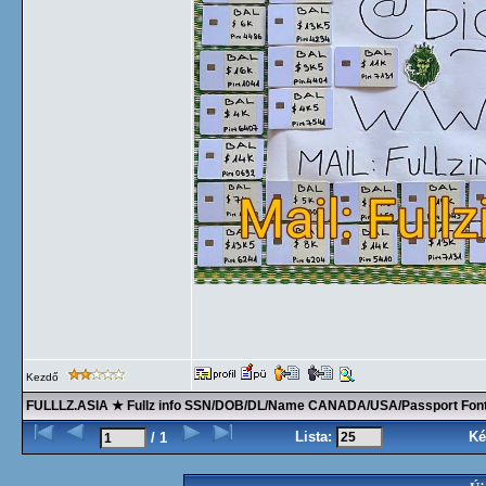
Kezdő
FULLLZ.ASIA ★ Fullz info SSN/DOB/DL/Name CANADA/USA/Passport F
Lista:
Ké
/ 1