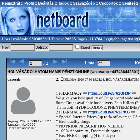
Regisztrál
:: Profil
:: Beállítás
:: Tagok
:: Szavazógép
:: Csoportok
:: Segítség
Hozzászólások:
9503865/13
Témák:
20605
Tagok:
113764
Legújabb tag:
xiang
Név:
Jelszó:
Eltárol
Lista:
Ké
/ 1
HOL VÁSÁROLHATOM HAMIS PÉNZT ONLINE (whatsapp +447436442801)
2.
darezak
Elküldve: 2026-07-30 19:24:14,
HOL VÁSÁROLHATOM HA
1 PHARMACY ==
https://cutt.ly/5r61GH3P
==
We give you best quality of Drugs world wide and h
Some Drugs available for delivery Pain Killers
Tramadoil, HYDROCODONE, PHENTERMINE(For 
2 PHARMACY ==
https://cutt.ly/0r61JrKG
==
* Special Internet Prices (up to % off average US p
* Best quality drugs
Tagság: 2026-07-30 17:07:27
Tagszám: #140969
* NO PRIOR PRESCRIPTION NEEDED!
Hozzászólások: 926
* 100% Anonimity , Discreet shipping
* Fast FREE shipping (4 to 7 days)