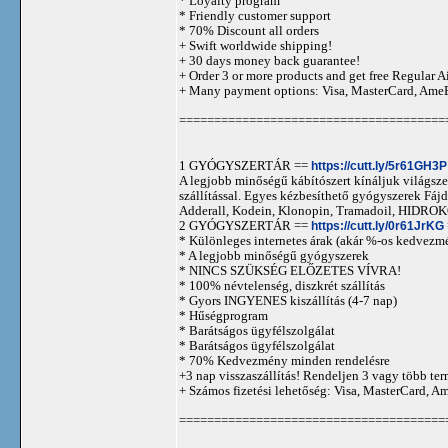
* Loyalty program
* Friendly customer support
* 70% Discount all orders
+ Swift worldwide shipping!
+ 30 days money back guarantee!
+ Order 3 or more products and get free Regular A
+ Many payment options: Visa, MasterCard, Ame
======================================
1 GYÓGYSZERTÁR ==
https://cutt.ly/5r61GH3P
A legjobb minőségű kábítószert kínáljuk világszer
szállítással. Egyes kézbesíthető gyógyszerek 
Adderall, Kodein, Klonopin, Tramadoil, HID
2 GYÓGYSZERTÁR ==
https://cutt.ly/0r61JrKG
* Különleges internetes árak (akár %-os kedvezmé
* A legjobb minőségű gyógyszerek
* NINCS SZÜKSÉG ELŐZETES VÍVRA!
* 100% névtelenség, diszkrét szállítás
* Gyors INGYENES kiszállítás (4-7 nap)
* Hűségprogram
* Barátságos ügyfélszolgálat
* Barátságos ügyfélszolgálat
* 70% Kedvezmény minden rendelésre
+3 nap visszaszállítás! Rendeljen 3 vagy több term
+ Számos fizetési lehetőség: Visa, MasterCard, 
======================================