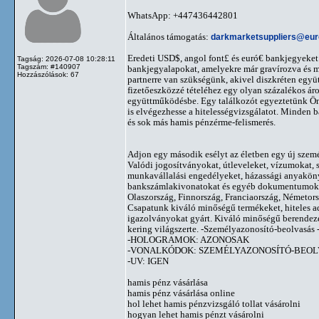
WhatsApp: +447436442801
Általános támogatás:
darkmarketsuppliers@eu
Eredeti USD$, angol font£ és euró€ bankjegyeket
Tagság: 2026-07-08 10:28:11
Tagszám: #140907
bankjegyalapokat, amelyekre már gravírozva és m
Hozzászólások: 67
partnerre van szükségünk, akivel diszkréten egy
fizetőeszközzé tételéhez egy olyan százalékos á
együttműködésbe. Egy találkozót egyeztetünk Ön
is elvégezhesse a hitelességvizsgálatot. Minden b
és sok más hamis pénzérme-felismerés.
Adjon egy második esélyt az életben egy új személ
Valódi jogosítványokat, útleveleket, vízumokat, 
munkavállalási engedélyeket, házassági anyakönyv
bankszámlakivonatokat és egyéb dokumentumokat 
Olaszország, Finnország, Franciaország, Németors
Csapatunk kiváló minőségű termékeket, hiteles a
igazolványokat gyárt. Kiváló minőségű berende
kering világszerte. -Személyazonosító-beolvasás - 
-HOLOGRAMOK: AZONOSAK
-VONALKÓDOK: SZEMÉLYAZONOSÍTÓ-BEOL
-UV: IGEN
hamis pénz vásárlása
hamis pénz vásárlása online
hol lehet hamis pénzvizsgáló tollat ​​vásárolni
hogyan lehet hamis pénzt vásárolni