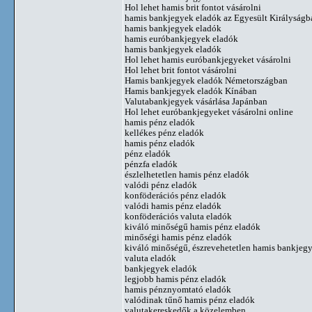
Hol lehet hamis brit fontot vásárolni
hamis bankjegyek eladók az Egyesült Királyságb
hamis bankjegyek eladók
hamis euróbankjegyek eladók
hamis bankjegyek eladók
Hol lehet hamis euróbankjegyeket vásárolni
Hol lehet brit fontot vásárolni
Hamis bankjegyek eladók Németországban
Hamis bankjegyek eladók Kínában
Valutabankjegyek vásárlása Japánban
Hol lehet euróbankjegyeket vásárolni online
hamis pénz eladók
kellékes pénz eladók
hamis pénz eladók
pénz eladók
pénzfa eladók
észlelhetetlen hamis pénz eladók
valódi pénz eladók
konföderációs pénz eladók
valódi hamis pénz eladók
konföderációs valuta eladók
kiváló minőségű hamis pénz eladók
minőségi hamis pénz eladók
kiváló minőségű, észrevehetetlen hamis bankjeg
valuta eladók
bankjegyek eladók
legjobb hamis pénz eladók
hamis pénznyomtató eladók
valódinak tűnő hamis pénz eladók
valutakereskedők a közelemben