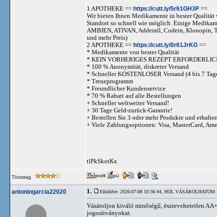
1 APOTHEKE ==
https://cutt.ly/5r61GH3P
==
Wir bieten Ihnen Medikamente in bester Qualität w
Standort so schnell wie möglich. Einige Medika
AMBIEN, ATIVAN, Adderall, Codein, Klonopi
und mehr Preis)
2 APOTHEKE ==
https://cutt.ly/0r61JrKG
==
* Medikamente von bester Qualität
* KEIN VORHERIGES REZEPT ERFORDERLIC
* 100 % Anonymität, diskreter Versand
* Schneller KOSTENLOSER Versand (4 bis 7 Tag
* Treueprogramm
* Freundlicher Kundenservice
* 70 % Rabatt auf alle Bestellungen
+ Schneller weltweiter Versand!
+ 30 Tage Geld-zurück-Garantie!
+ Bestellen Sie 3 oder mehr Produkte und erhalte
+ Viele Zahlungsoptionen: Visa, MasterCard, Am
tlPkSkotKx
Törzstag
1.
antoniogarcia22020
Elküldve: 2026-07-08 10:36:44,
HOL VÁSÁROLHATOM HA
Vásároljon kiváló minőségű, észrevehetetlen AA+
jogosítványokat.