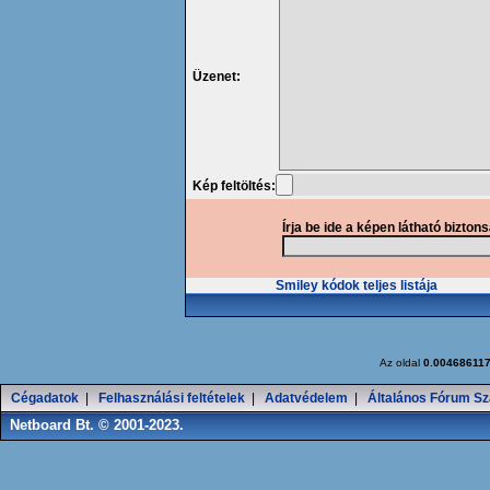
Üzenet:
Kép feltöltés:
Írja be ide a képen látható bizton
Smiley kódok teljes listája
Az oldal
0.00468611
Cégadatok
|
Felhasználási feltételek
|
Adatvédelem
|
Általános Fórum Sz
Netboard Bt. © 2001-2023.