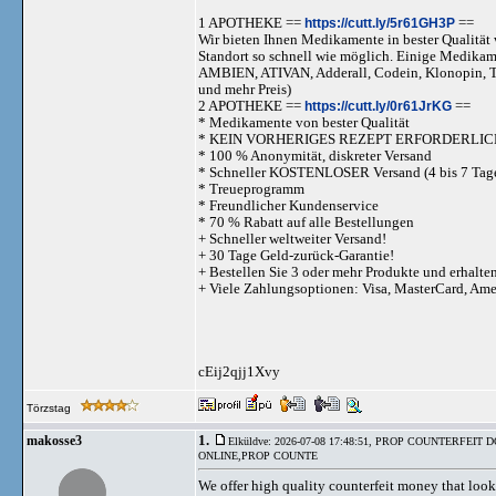
1 APOTHEKE ==
https://cutt.ly/5r61GH3P
==
Wir bieten Ihnen Medikamente in bester Qualität w
Standort so schnell wie möglich. Einige Medika
AMBIEN, ATIVAN, Adderall, Codein, Klonopi
und mehr Preis)
2 APOTHEKE ==
https://cutt.ly/0r61JrKG
==
* Medikamente von bester Qualität
* KEIN VORHERIGES REZEPT ERFORDERLIC
* 100 % Anonymität, diskreter Versand
* Schneller KOSTENLOSER Versand (4 bis 7 Tag
* Treueprogramm
* Freundlicher Kundenservice
* 70 % Rabatt auf alle Bestellungen
+ Schneller weltweiter Versand!
+ 30 Tage Geld-zurück-Garantie!
+ Bestellen Sie 3 oder mehr Produkte und erhalte
+ Viele Zahlungsoptionen: Visa, MasterCard, Am
cEij2qjj1Xvy
Törzstag
1.
makosse3
Elküldve: 2026-07-08 17:48:51,
PROP COUNTERFEIT D
ONLINE,PROP COUNTE
We offer high quality counterfeit money that looks