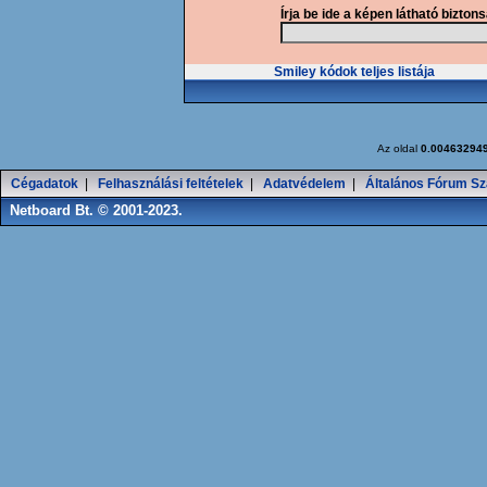
Írja be ide a képen látható bizton
Smiley kódok teljes listája
Az oldal
0.00463294
Cégadatok
|
Felhasználási feltételek
|
Adatvédelem
|
Általános Fórum Sz
Netboard Bt. © 2001-2023.