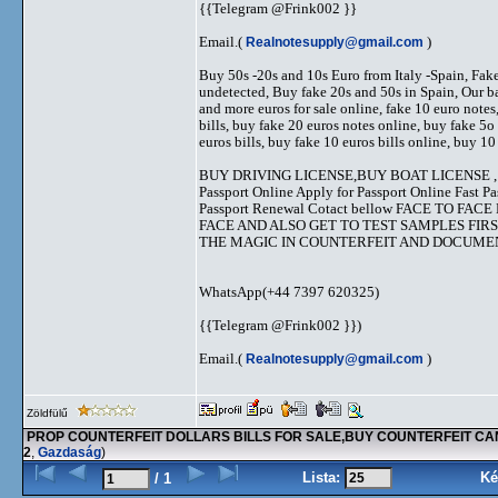
{{Telegram @Frink002 }}
Email.(
Realnotesupply@gmail.com
)
Buy 50s -20s and 10s Euro from Italy -Spain, Fa
undetected, Buy fake 20s and 50s in Spain, Our ba
and more euros for sale online, fake 10 euro notes
bills, buy fake 20 euros notes online, buy fake 5o
euros bills, buy fake 10 euros bills online, buy 10
BUY DRIVING LICENSE,BUY BOAT LICENSE , B
Passport Online Apply for Passport Online Fast P
Passport Renewal Cotact bellow FACE TO 
FACE AND ALSO GET TO TEST SAMPLES FIR
THE MAGIC IN COUNTERFEIT AND DOCUM
WhatsApp(+44 7397 620325)
{{Telegram @Frink002 }})
Email.(
Realnotesupply@gmail.com
)
Zöldfülű
PROP COUNTERFEIT DOLLARS BILLS FOR SALE,BUY COUNTERFEIT C
2
,
Gazdaság
)
Lista:
Ké
/ 1