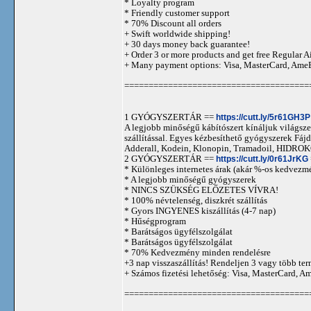
* Loyalty program
* Friendly customer support
* 70% Discount all orders
+ Swift worldwide shipping!
+ 30 days money back guarantee!
+ Order 3 or more products and get free Regular A
+ Many payment options: Visa, MasterCard, Ame
======================================
1 GYÓGYSZERTÁR ==
https://cutt.ly/5r61GH3P
A legjobb minőségű kábítószert kínáljuk világszer
szállítással. Egyes kézbesíthető gyógyszerek 
Adderall, Kodein, Klonopin, Tramadoil, HID
2 GYÓGYSZERTÁR ==
https://cutt.ly/0r61JrKG
* Különleges internetes árak (akár %-os kedvezmé
* A legjobb minőségű gyógyszerek
* NINCS SZÜKSÉG ELŐZETES VÍVRA!
* 100% névtelenség, diszkrét szállítás
* Gyors INGYENES kiszállítás (4-7 nap)
* Hűségprogram
* Barátságos ügyfélszolgálat
* Barátságos ügyfélszolgálat
* 70% Kedvezmény minden rendelésre
+3 nap visszaszállítás! Rendeljen 3 vagy több term
+ Számos fizetési lehetőség: Visa, MasterCard, 
======================================