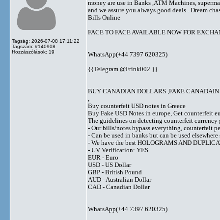
money are use in Banks ,ATM Machines, supermarket
and we assure you always good deals . Dream chase
Bills Online
FACE TO FACE AVAILABLE NOW FOR EXCH
Tagság: 2026-07-08 17:11:22
Tagszám: #140908
Hozzászólások: 19
WhatsApp(+44 7397 620325)
{{Telegram @Frink002 }}
BUY CANADIAN DOLLARS ,FAKE CANADAIN 
,
Buy counterfeit USD notes in Greece
Buy Fake USD Notes in europe, Get counterfeit eu
The guidelines on detecting counterfeit currency g
- Our bills/notes bypass everything, counterfeit 
- Can be used in banks but can be used elsewher
- We have the best HOLOGRAMS AND DUPLI
- UV Verification: YES
EUR - Euro
USD - US Dollar
GBP - British Pound
AUD - Australian Dollar
CAD - Canadian Dollar
WhatsApp(+44 7397 620325)