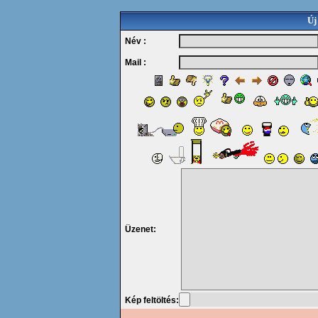
Új
Név :
Mail :
Üzenet:
Kép feltöltés: