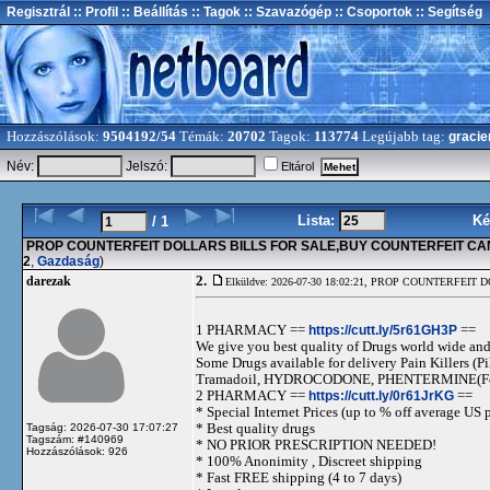
Regisztrál
:: Profil
:: Beállítás
:: Tagok
:: Szavazógép
:: Csoportok
:: Segítség
Hozzászólások:
9504192/54
Témák:
20702
Tagok:
113774
Legújabb tag:
gracie
Név:
Jelszó:
Eltárol
Lista:
Ké
/ 1
PROP COUNTERFEIT DOLLARS BILLS FOR SALE,BUY COUNTERFEIT C
2
,
Gazdaság
)
2.
darezak
Elküldve: 2026-07-30 18:02:21,
PROP COUNTERFEIT D
1 PHARMACY ==
https://cutt.ly/5r61GH3P
==
We give you best quality of Drugs world wide and h
Some Drugs available for delivery Pain Killers
Tramadoil, HYDROCODONE, PHENTERMINE(For 
2 PHARMACY ==
https://cutt.ly/0r61JrKG
==
* Special Internet Prices (up to % off average US p
* Best quality drugs
Tagság: 2026-07-30 17:07:27
Tagszám: #140969
* NO PRIOR PRESCRIPTION NEEDED!
Hozzászólások: 926
* 100% Anonimity , Discreet shipping
* Fast FREE shipping (4 to 7 days)