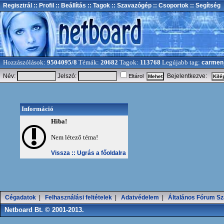
Regisztrál
:: Profil
:: Beállítás
:: Tagok
:: Szavazógép
:: Csoportok
:: Segítség
Hozzászólások:
9504095/8
Témák:
20682
Tagok:
113768
Legújabb tag:
carmen
Név:
Jelszó:
Bejelentkezve:
Eltárol
Információ
Hiba!
Nem létező téma!
Vissza ::
Ugrás a főoldalra
Cégadatok
|
Felhasználási feltételek
|
Adatvédelem
|
Általános Fórum Sz
Netboard Bt. © 2001-2013.