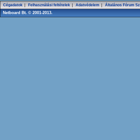
Cégadatok
|
Felhasználási feltételek
|
Adatvédelem
|
Általános Fórum Sz
Netboard Bt. © 2001-2013.