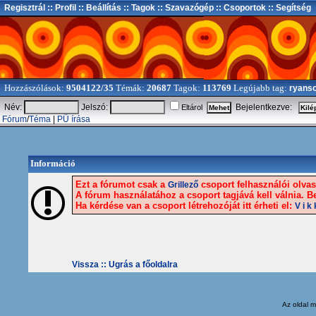
Regisztrál
:: Profil
:: Beállítás
:: Tagok
:: Szavazógép
:: Csoportok
:: Segítség
Hozzászólások:
9504122/35
Témák:
20687
Tagok:
113769
Legújabb tag:
ryans
Név:
Jelszó:
Bejelentkezve:
Eltárol
Fórum
/
Téma
|
PÜ írása
Információ
Ezt a fórumot csak a
csoport felhasználói olvash
Grillező
A fórum használatához a csoport tagjává kell válnia. Be
Ha kérdése van a csoport létrehozóját itt érheti el:
V i k 
Vissza ::
Ugrás a főoldalra
Az oldal
m