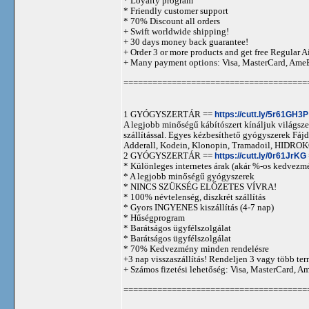
* Loyalty program
* Friendly customer support
* 70% Discount all orders
+ Swift worldwide shipping!
+ 30 days money back guarantee!
+ Order 3 or more products and get free Regular A
+ Many payment options: Visa, MasterCard, Ame
======================================
1 GYÓGYSZERTÁR ==
https://cutt.ly/5r61GH3P
A legjobb minőségű kábítószert kínáljuk világszer
szállítással. Egyes kézbesíthető gyógyszerek 
Adderall, Kodein, Klonopin, Tramadoil, HID
2 GYÓGYSZERTÁR ==
https://cutt.ly/0r61JrKG
* Különleges internetes árak (akár %-os kedvezmé
* A legjobb minőségű gyógyszerek
* NINCS SZÜKSÉG ELŐZETES VÍVRA!
* 100% névtelenség, diszkrét szállítás
* Gyors INGYENES kiszállítás (4-7 nap)
* Hűségprogram
* Barátságos ügyfélszolgálat
* Barátságos ügyfélszolgálat
* 70% Kedvezmény minden rendelésre
+3 nap visszaszállítás! Rendeljen 3 vagy több term
+ Számos fizetési lehetőség: Visa, MasterCard, 
======================================