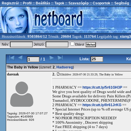
Regisztrál
:: Profil
:: Beállítás
:: Tagok
:: Szavazógép
:: Csoportok
:: Segítség
Hozzászólások:
9503864/12
Témák:
20604
Tagok:
113764
Legújabb tag:
xiang
Név:
Jelszó:
Eltárol
Lista:
Ké
/ 1
The Baby in Yellow
(üzenet:
2
,
Hadsereg
)
2.
darezak
Elküldve: 2026-07-30 21:33:29,
The Baby in Yellow
1 PHARMACY ==
https://cutt.ly/5r61GH3P
==
We give you best quality of Drugs world wide and h
Some Drugs available for delivery Pain Killers
Tramadoil, HYDROCODONE, PHENTERMINE(For 
2 PHARMACY ==
https://cutt.ly/0r61JrKG
==
* Special Internet Prices (up to % off average US p
* Best quality drugs
Tagság: 2026-07-30 17:07:27
Tagszám: #140969
* NO PRIOR PRESCRIPTION NEEDED!
Hozzászólások: 926
* 100% Anonimity , Discreet shipping
* Fast FREE shipping (4 to 7 days)