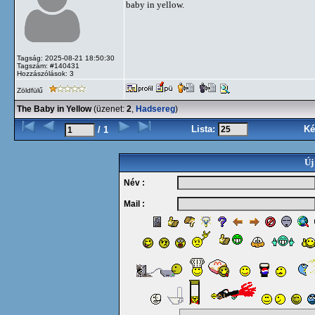
baby in yellow.
Tagság: 2025-08-21 18:50:30
Tagszám: #140431
Hozzászólások: 3
Zöldfülű
The Baby in Yellow
(üzenet:
2
,
Hadsereg
)
Lista:
Ké
/ 1
Új
Név :
Mail :