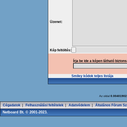
Üzenet:
Kép feltöltés:
Írja be ide a képen látható bizton
Smiley kódok teljes listája
Az oldal
0.00401902
Cégadatok
|
Felhasználási feltételek
|
Adatvédelem
|
Általános Fórum Sz
Netboard Bt. © 2001-2023.