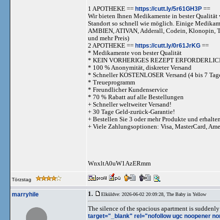
1 APOTHEKE ==
https://cutt.ly/5r61GH3P
==
Wir bieten Ihnen Medikamente in bester Qualität w
Standort so schnell wie möglich. Einige Medika
AMBIEN, ATIVAN, Adderall, Codein, Klonopi
und mehr Preis)
2 APOTHEKE ==
https://cutt.ly/0r61JrKG
==
* Medikamente von bester Qualität
* KEIN VORHERIGES REZEPT ERFORDERLIC
* 100 % Anonymität, diskreter Versand
* Schneller KOSTENLOSER Versand (4 bis 7 Tag
* Treueprogramm
* Freundlicher Kundenservice
* 70 % Rabatt auf alle Bestellungen
+ Schneller weltweiter Versand!
+ 30 Tage Geld-zurück-Garantie!
+ Bestellen Sie 3 oder mehr Produkte und erhalte
+ Viele Zahlungsoptionen: Visa, MasterCard, Am
WnxltA0uW1AzERmm
Törzstag
1.
marryhile
Elküldve: 2026-06-02 20:09:28,
The Baby in Yellow
The silence of the spacious apartment is suddenly
target="_blank" rel="nofollow ugc noopener nor