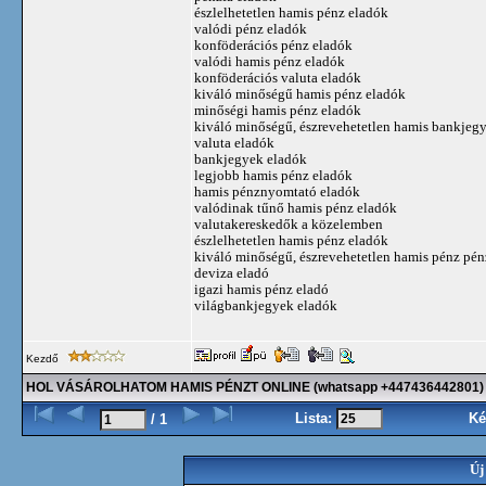
észlelhetetlen hamis pénz eladók
valódi pénz eladók
konföderációs pénz eladók
valódi hamis pénz eladók
konföderációs valuta eladók
kiváló minőségű hamis pénz eladók
minőségi hamis pénz eladók
kiváló minőségű, észrevehetetlen hamis bankjeg
valuta eladók
bankjegyek eladók
legjobb hamis pénz eladók
hamis pénznyomtató eladók
valódinak tűnő hamis pénz eladók
valutakereskedők a közelemben
észlelhetetlen hamis pénz eladók
kiváló minőségű, észrevehetetlen hamis pénz pén
deviza eladó
igazi hamis pénz eladó
világbankjegyek eladók
Kezdő
HOL VÁSÁROLHATOM HAMIS PÉNZT ONLINE (whatsapp +447436442801)
Lista:
Ké
/ 1
Új