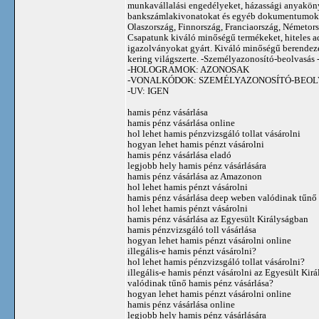
munkavállalási engedélyeket, házassági anyakönyv
bankszámlakivonatokat és egyéb dokumentumokat 
Olaszország, Finnország, Franciaország, Németors
Csapatunk kiváló minőségű termékeket, hiteles a
igazolványokat gyárt. Kiváló minőségű berende
kering világszerte. -Személyazonosító-beolvasás - 
-HOLOGRAMOK: AZONOSAK
-VONALKÓDOK: SZEMÉLYAZONOSÍTÓ-BEOL
-UV: IGEN
hamis pénz vásárlása
hamis pénz vásárlása online
hol lehet hamis pénzvizsgáló tollat ​​vásárolni
hogyan lehet hamis pénzt vásárolni
hamis pénz vásárlása eladó
legjobb hely hamis pénz vásárlására
hamis pénz vásárlása az Amazonon
hol lehet hamis pénzt vásárolni
hamis pénz vásárlása deep weben valódinak tűnő 
hol lehet hamis pénzt vásárolni
hamis pénz vásárlása az Egyesült Királyságban
hamis pénzvizsgáló toll vásárlása
hogyan lehet hamis pénzt vásárolni online
illegális-e hamis pénzt vásárolni?
hol lehet hamis pénzvizsgáló tollat ​​vásárolni?
illegális-e hamis pénzt vásárolni az Egyesült Kir
valódinak tűnő hamis pénz vásárlása?
hogyan lehet hamis pénzt vásárolni online
hamis pénz vásárlása online
legjobb hely hamis pénz vásárlására