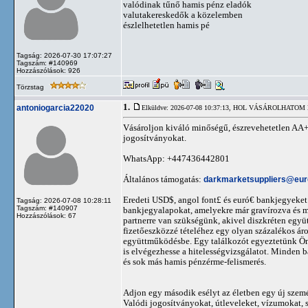
valódinak tűnő hamis pénz eladók
valutakereskedők a közelemben
észlelhetetlen hamis pé
Tagság: 2026-07-30 17:07:27
Tagszám: #140969
Hozzászólások: 926
Törzstag
1.
antoniogarcia22020
Elküldve: 2026-07-08 10:37:13,
HOL VÁSÁROLHATOM HA
Vásároljon kiváló minőségű, észrevehetetlen AA+
jogosítványokat.
WhatsApp: +447436442801
Általános támogatás:
darkmarketsuppliers@eu
Eredeti USD$, angol font£ és euró€ bankjegyeket
Tagság: 2026-07-08 10:28:11
Tagszám: #140907
bankjegyalapokat, amelyekre már gravírozva és m
Hozzászólások: 67
partnerre van szükségünk, akivel diszkréten egy
fizetőeszközzé tételéhez egy olyan százalékos á
együttműködésbe. Egy találkozót egyeztetünk Ön
is elvégezhesse a hitelességvizsgálatot. Minden b
és sok más hamis pénzérme-felismerés.
Adjon egy második esélyt az életben egy új személ
Valódi jogosítványokat, útleveleket, vízumokat, 