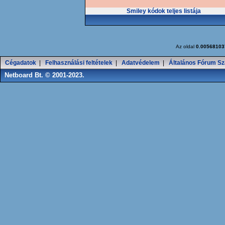
Smiley kódok teljes listája
Az oldal
0.00568103
Cégadatok
|
Felhasználási feltételek
|
Adatvédelem
|
Általános Fórum Sz
Netboard Bt. © 2001-2023.