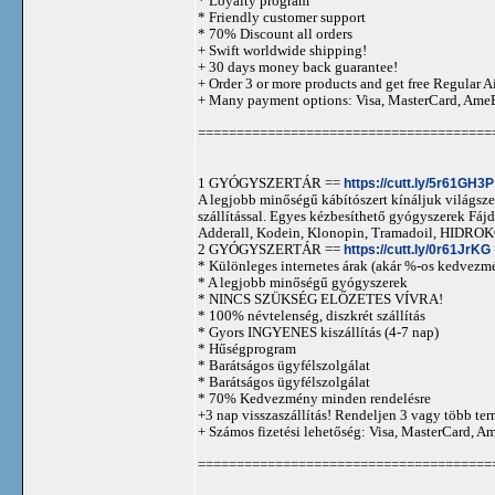
* Loyalty program
* Friendly customer support
* 70% Discount all orders
+ Swift worldwide shipping!
+ 30 days money back guarantee!
+ Order 3 or more products and get free Regular A
+ Many payment options: Visa, MasterCard, Ame
======================================
1 GYÓGYSZERTÁR ==
https://cutt.ly/5r61GH3P
A legjobb minőségű kábítószert kínáljuk világszer
szállítással. Egyes kézbesíthető gyógyszerek 
Adderall, Kodein, Klonopin, Tramadoil, HID
2 GYÓGYSZERTÁR ==
https://cutt.ly/0r61JrKG
* Különleges internetes árak (akár %-os kedvezmé
* A legjobb minőségű gyógyszerek
* NINCS SZÜKSÉG ELŐZETES VÍVRA!
* 100% névtelenség, diszkrét szállítás
* Gyors INGYENES kiszállítás (4-7 nap)
* Hűségprogram
* Barátságos ügyfélszolgálat
* Barátságos ügyfélszolgálat
* 70% Kedvezmény minden rendelésre
+3 nap visszaszállítás! Rendeljen 3 vagy több term
+ Számos fizetési lehetőség: Visa, MasterCard, 
======================================