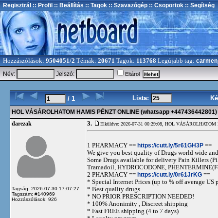
Regisztrál
:: Profil
:: Beállítás
:: Tagok
:: Szavazógép
:: Csoportok
:: Segítség
Hozzászólások:
9504051/2
Témák:
20671
Tagok:
113768
Legújabb tag:
carmen
Név:
Jelszó:
Eltárol
Lista:
Ké
/ 1
HOL VÁSÁROLHATOM HAMIS PÉNZT ONLINE (whatsapp +447436442801)
3.
darezak
Elküldve: 2026-07-31 00:29:08,
HOL VÁSÁROLHATOM HA
1 PHARMACY ==
https://cutt.ly/5r61GH3P
==
We give you best quality of Drugs world wide and h
Some Drugs available for delivery Pain Killers
Tramadoil, HYDROCODONE, PHENTERMINE(For 
2 PHARMACY ==
https://cutt.ly/0r61JrKG
==
* Special Internet Prices (up to % off average US p
* Best quality drugs
Tagság: 2026-07-30 17:07:27
Tagszám: #140969
* NO PRIOR PRESCRIPTION NEEDED!
Hozzászólások: 926
* 100% Anonimity , Discreet shipping
* Fast FREE shipping (4 to 7 days)