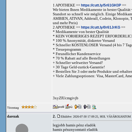
1 APOTHEKE ==
https://cutt.ly/5r61GH3P
==
Wir bieten Ihnen Medikamente in bester Qualität w
Standort so schnell wie möglich. Einige Medika
AMBIEN, ATIVAN, Adderall, Codein, Klonopi
und mehr Preis)
2 APOTHEKE ==
https://cutt.ly/0r61JrKG
==
* Medikamente von bester Qualität
* KEIN VORHERIGES REZEPT ERFORDERLIC
* 100 % Anonymität, diskreter Versand
* Schneller KOSTENLOSER Versand (4 bis 7 Tag
* Treueprogramm
* Freundlicher Kundenservice
* 70 % Rabatt auf alle Bestellungen
+ Schneller weltweiter Versand!
+ 30 Tage Geld-zurück-Garantie!
+ Bestellen Sie 3 oder mehr Produkte und erhalte
+ Viele Zahlungsoptionen: Visa, MasterCard, Am
3xyZIUcmgivjb
Törzstag
2.
darezak
Elküldve: 2026-07-30 17:09:25,
HOL VÁSÁROLHATOM HA
legjobb hamis pénz eladók
hamis pénznyomtató eladók