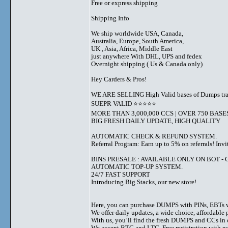
Free or express shipping
Shipping Info
We ship worldwide USA, Canada,
Australia, Europe, South America,
UK , Asia, Africa, Middle East
just anywhere With DHL, UPS and fedex
Overnight shipping ( Us & Canada only)
Hey Carders & Pros!
WE ARE SELLING High Valid bases of Dumps t
SUEPR VALID ⭐️⭐️⭐️⭐️⭐️
MORE THAN 3,000,000 CCS | OVER 750 BASE
BIG FRESH DAILY UPDATE, HIGH QUALITY
AUTOMATIC CHECK & REFUND SYSTEM.
Referral Program: Earn up to 5% on referrals! Invi
BINS PRESALE : AVAILABLE ONLY ON BOT - Grab 
AUTOMATIC TOP-UP SYSTEM.
24/7 FAST SUPPORT
Introducing Big Stacks, our new store!
Here, you can purchase DUMPS with PINs, EBTs w
We offer daily updates, a wide choice, affordable pr
With us, you’ll find the fresh DUMPS and CCs in 
We accept BTC and LTC. Free registration with no