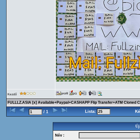
Kezdő
FULLLZ.ASIA [x] Available+Paypal+CASHAPP Flip Transfer+ATM Cloned Car
Lista:
Ké
/ 1
Új
Név :