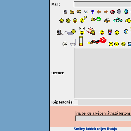
Mail :
Üzenet:
Kép feltöltés:
Írja be ide a képen látható bizton
Smiley kódok teljes listája