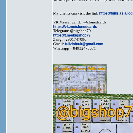
My clients can visit the link
https://fulllz.asia/lo
VK Messenger ID: @clonedcards
https://vk.me/clonedcards
Telegram: @bigshop79
https://t.me/bigshop79
Zangi : 2961747096
Gmail:
fullzinfouk@gmail.com
Whatsapp + 84932475671