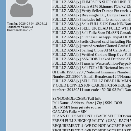
FULLLZ.ASIA [x] DUMPS PIN SHOP ONLINE
FULLLZ.ASIA [x] Sells ATM Skimmer POS/x2
FULLLZ.ASIA [x] Verify Seller Dumps Pin track1&
FULLLZ.ASIA [x] Buy single CC, Dumps Track 1&2
FULLLZ.ASIA [x] includes full info ssn,dob,ssn,dl
FULLLZ.ASIA [x] Sells FULLZ UK Data NIN/Na
Tagság: 2026-04-04 15:04:11
Tagszám: #140803
FULLLZ.ASIA [x] SELL UK DEAD FULLZ WITH 
Hozzászólások: 76
FULLLZ.ASIA [x] Sell Fullz Scan DL/SSN Canad
FULLLZ.ASIA [x] purchase Cashapp/Paypal DUMPS
FULLLZ.ASIA [x] sells Cloned card including
FULLLZ.ASIA [x] trusted vendor Cloned Cards
FULLLZ.ASIA [x] Selling Clone ATM Cards Appro
FULLLZ.ASIA [x] Verified Carders Shop Cvv Fu
FULLLZ.ASIA [x] SSN/DOB/Leaked Database ATM
FULLLZ.ASIA [x] Transfer WesternUnion-Paypa
FULLLZ.ASIA [x] Sell FUllz UK National Insuran
Of Birth:19900223","National Insurance Number
Number:2315806","Email:
Benalexmc12@Hotma
FULLLZ.ASIA [x] SELL FULLZ DEAD UK MMN 
Y COED BONVILSTON|CARDIFF|CF56TR|UK|phone 
number : 30180511|sort code : 52-30-03|Full 
SSN/DOB/DL/CS/BG/Full Info
Full Name | Address | State | Zip | SSN | DOB
DL / MMN from private sourse
CANADA Fullz + SIN
SCAN'S DL USA/FRONT + BACK SELFIE/Option to s
FRESH FULLZ HIGH QUALITY（USA）EACH V
REQUIREMENT １:WE DO NOT ACCEPT BASE
REQUIREMENT ２:WE DO NOT ACCEPT USED