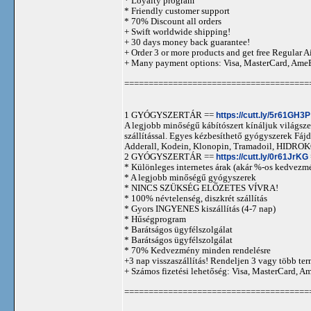
* Loyalty program
* Friendly customer support
* 70% Discount all orders
+ Swift worldwide shipping!
+ 30 days money back guarantee!
+ Order 3 or more products and get free Regular A
+ Many payment options: Visa, MasterCard, Ame
======================================
1 GYÓGYSZERTÁR ==
https://cutt.ly/5r61GH3P
A legjobb minőségű kábítószert kínáljuk világszer
szállítással. Egyes kézbesíthető gyógyszerek 
Adderall, Kodein, Klonopin, Tramadoil, HID
2 GYÓGYSZERTÁR ==
https://cutt.ly/0r61JrKG
* Különleges internetes árak (akár %-os kedvezmé
* A legjobb minőségű gyógyszerek
* NINCS SZÜKSÉG ELŐZETES VÍVRA!
* 100% névtelenség, diszkrét szállítás
* Gyors INGYENES kiszállítás (4-7 nap)
* Hűségprogram
* Barátságos ügyfélszolgálat
* Barátságos ügyfélszolgálat
* 70% Kedvezmény minden rendelésre
+3 nap visszaszállítás! Rendeljen 3 vagy több term
+ Számos fizetési lehetőség: Visa, MasterCard, 
======================================