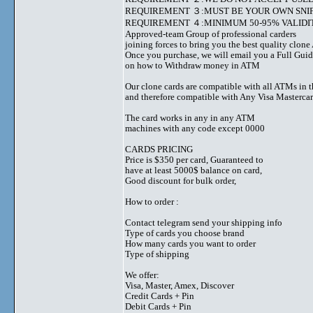
REQUIREMENT ３:MUST BE YOUR OWN SNIF
REQUIREMENT ４:MINIMUM 50-95% VALIDIT
Approved-team Group of professional carders
joining forces to bring you the best quality clon
Once you purchase, we will email you a Full Gui
on how to Withdraw money in ATM
Our clone cards are compatible with all ATMs in 
and therefore compatible with Any Visa Mastercar
The card works in any in any ATM
machines with any code except 0000
CARDS PRICING
Price is $350 per card, Guaranteed to
have at least 5000$ balance on card,
Good discount for bulk order,
How to order :
Contact telegram send your shipping info
Type of cards you choose brand
How many cards you want to order
Type of shipping
We offer:
Visa, Master, Amex, Discover
Credit Cards + Pin
Debit Cards + Pin