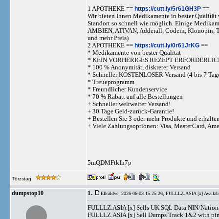
1 APOTHEKE ==
https://cutt.ly/5r61GH3P
==
Wir bieten Ihnen Medikamente in bester Qualität w
Standort so schnell wie möglich. Einige Medika
AMBIEN, ATIVAN, Adderall, Codein, Klonopi
und mehr Preis)
2 APOTHEKE ==
https://cutt.ly/0r61JrKG
==
* Medikamente von bester Qualität
* KEIN VORHERIGES REZEPT ERFORDERLIC
* 100 % Anonymität, diskreter Versand
* Schneller KOSTENLOSER Versand (4 bis 7 Tag
* Treueprogramm
* Freundlicher Kundenservice
* 70 % Rabatt auf alle Bestellungen
+ Schneller weltweiter Versand!
+ 30 Tage Geld-zurück-Garantie!
+ Bestellen Sie 3 oder mehr Produkte und erhalte
+ Viele Zahlungsoptionen: Visa, MasterCard, Am
5mQDMFtkIh7p
Törzstag
1.
dumpstop10
Elküldve: 2026-06-03 15:25:26,
FULLLZ.ASIA [x] Availab
FULLLZ.ASIA [x] Sells UK SQL Data NIN/Natio
FULLLZ.ASIA [x] Sell Dumps Track 1&2 with pi