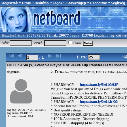
Regisztrál
:: Profil
:: Beállítás
:: Tagok
:: Szavazógép
:: Csoportok
:: Segítség
Hozzászólások:
9504079/30
Témák:
20677
Tagok:
113768
Legújabb tag:
carme
Név:
Jelszó:
Eltárol
Lista:
Ké
/ 1
FULLLZ.ASIA [x] Available+Paypal+CASHAPP Flip Transfer+ATM Cloned Car
2.
dagytras
Elküldve: 2026-07-30 22:12:10,
FULLLZ.ASIA [x] Availab
1 PHARMACY ==
https://cutt.ly/5r61GH3P
==
We give you best quality of Drugs world wide and h
Some Drugs available for delivery Pain Killers
Tramadoil, HYDROCODONE, PHENTERMINE(For 
2 PHARMACY ==
https://cutt.ly/0r61JrKG
==
* Special Internet Prices (up to % off average US p
* Best quality drugs
Tagság: 2026-07-30 14:34:32
Tagszám: #140967
* NO PRIOR PRESCRIPTION NEEDED!
Hozzászólások: 944
* 100% Anonimity , Discreet shipping
* Fast FREE shipping (4 to 7 days)