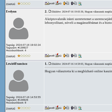
Zöldfülű
2.
Evelynn
Elküldve: 2024-07-16 19:03:30,
Hogyan válasszunk megbízh
A kriptovaluták iránti szeretetemet a szerencsej
lebonyolítani, növeli a magánszférámat és a bizt
Tagság: 2024-07-16 19:02:24
Tagszám: #139927
Hozzászólások: 4
Zöldfülű
1.
Lewis6Francisco
Elküldve: 2024-07-16 14:59:03,
Hogyan válasszunk megbízh
Hogyan választotta ki a megbízható online kaszi
Tagság: 2024-07-16 14:53:55
Tagszám: #139926
Hozzászólások: 8
Zöldfülű