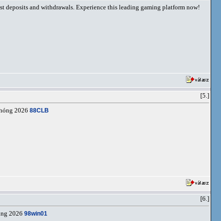
-fast deposits and withdrawals. Experience this leading gaming platform now!
[5.]
 chóng 2026
88CLB
[6.]
dùng 2026
98win01