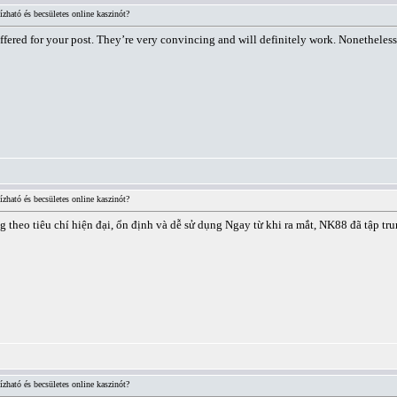
ható és becsületes online kaszinót?
 offered for your post. They’re very convincing and will definitely work. Nonetheles
ható és becsületes online kaszinót?
g theo tiêu chí hiện đại, ổn định và dễ sử dụng Ngay từ khi ra mắt, NK88 đã tập tr
ható és becsületes online kaszinót?