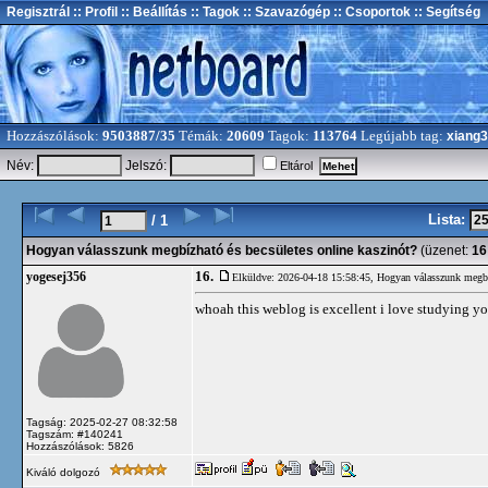
Regisztrál
:: Profil
:: Beállítás
:: Tagok
:: Szavazógép
:: Csoportok
:: Segítség
Hozzászólások:
9503887/35
Témák:
20609
Tagok:
113764
Legújabb tag:
xiang
Név:
Jelszó:
Eltárol
Lista:
/ 1
Hogyan válasszunk megbízható és becsületes online kaszinót?
(üzenet:
16
16.
yogesej356
Elküldve: 2026-04-18 15:58:45,
Hogyan válasszunk megbíz
whoah this weblog is excellent i love studying yo
Tagság: 2025-02-27 08:32:58
Tagszám: #140241
Hozzászólások: 5826
Kiváló dolgozó