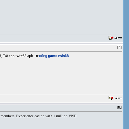
[7.]
, Tải app twin68 apk 1tr
cổng game twin68
[8.]
ll members. Experience casino with 1 million VND.