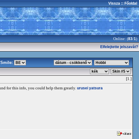
Vissza
:: Főoldal
Online: (
/
)
83
1
Elfelejtette jelszavát?
Smile:
[1.]
nd for this info, you could help them greatly.
urusei yatsura