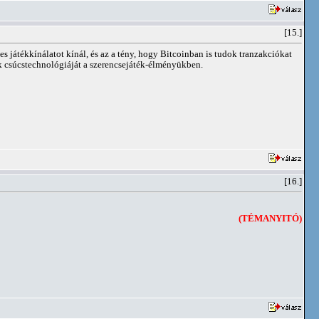
[15.]
s játékkínálatot kínál, és az a tény, hogy Bitcoinban is tudok tranzakciókat
ák csúcstechnológiáját a szerencsejáték-élményükben.
[16.]
(TÉMANYITÓ)