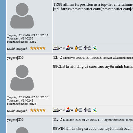
TR88 affirms its position as a top-tier entertainm
[url=https://newsthoitiet.com/]newsthoitiet.com[/
Tagság: 2025-02-23 13:32:34
Tagszám: #140232
Hozzászólások: 3357
Kiváló dolgozó
12.
yogesej356
Elküldve: 2026-01-27 15:05:12,
Hogyan válasszunk megbíz
88CLB là nền tảng cá cược trực tuyến minh bạch,
Tagság: 2025-02-27 08:32:58
Tagszám: #140241
Hozzászólások: 5826
Kiváló dolgozó
11.
yogesej356
Elküldve: 2026-01-27 09:35:11,
Hogyan válasszunk megbíz
98WIN là nền tảng cá cược trực tuyến minh bạch,