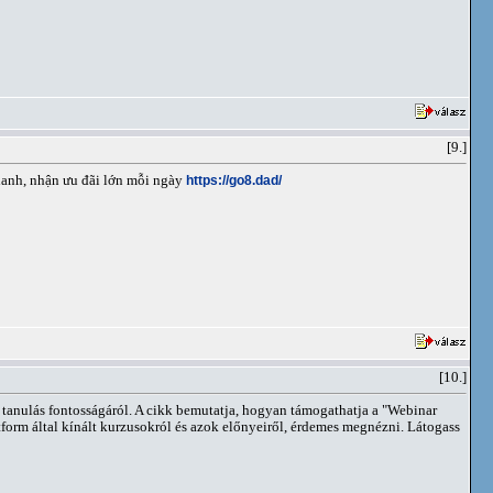
[9.]
nhanh, nhận ưu đãi lớn mỗi ngày
https://go8.dad/
[10.]
e tanulás fontosságáról. A cikk bemutatja, hogyan támogathatja a "Webinar
tform által kínált kurzusokról és azok előnyeiről, érdemes megnézni. Látogass