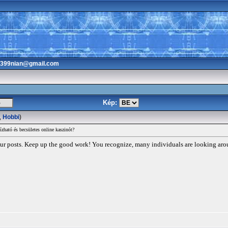
3399nian@gmail.com
Kép:
,
Hobbi
)
ható és becsületes online kaszinót?
ur posts. Keep up the good work! You recognize, many individuals are looking arou