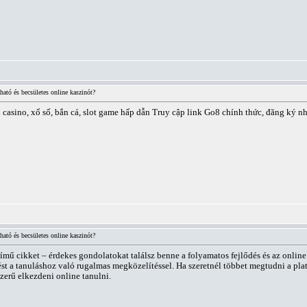
ató és becsületes online kaszinót?
 casino, xổ số, bắn cá, slot game hấp dẫn Truy cập link Go8 chính thức, đăng ký 
ató és becsületes online kaszinót?
ímű cikket – érdekes gondolatokat találsz benne a folyamatos fejlődés és az onlin
st a tanuláshoz való rugalmas megközelítéssel. Ha szeretnél többet megtudni a pla
zerű elkezdeni online tanulni.