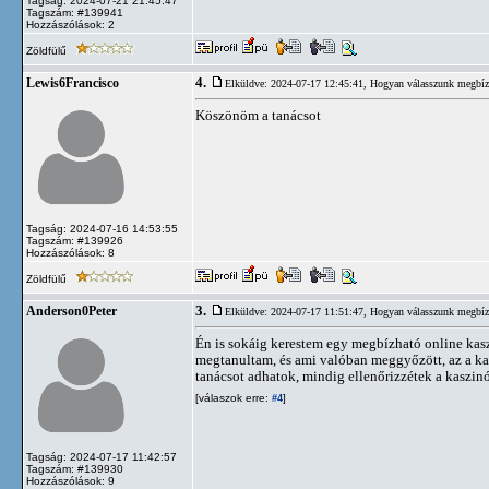
Tagság: 2024-07-21 21:45:47
Tagszám: #139941
Hozzászólások: 2
Zöldfülű
4.
Lewis6Francisco
Elküldve: 2024-07-17 12:45:41,
Hogyan válasszunk megbízh
Köszönöm a tanácsot
Tagság: 2024-07-16 14:53:55
Tagszám: #139926
Hozzászólások: 8
Zöldfülű
3.
Anderson0Peter
Elküldve: 2024-07-17 11:51:47,
Hogyan válasszunk megbízh
Én is sokáig kerestem egy megbízható online kasz
megtanultam, és ami valóban meggyőzött, az a kas
tanácsot adhatok, mindig ellenőrizzétek a kaszinó
[válaszok erre:
]
#4
Tagság: 2024-07-17 11:42:57
Tagszám: #139930
Hozzászólások: 9