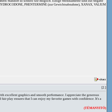
an Ihren Standort so schnell wie möglich. Einige Medikamente sind zur Abgabe
adoil, HYDROCODONE, PHENTERMINE (zur Gewichtsabnahme), XANAX, VALIUM
[2.]
ith excellent graphics and smooth performance. I appreciate the generous
ir play ensures that I can enjoy my favorite games with confidence. It's a
(TÉMANYITÓ)