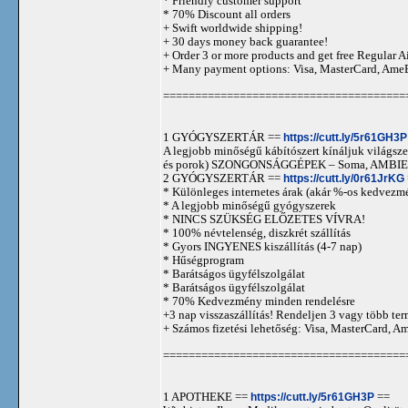
* Friendly customer support
* 70% Discount all orders
+ Swift worldwide shipping!
+ 30 days money back guarantee!
+ Order 3 or more products and get free Regular A
+ Many payment options: Visa, MasterCard, Ame
======================================
1 GYÓGYSZERTÁR ==
https://cutt.ly/5r61GH3P
A legjobb minőségű kábítószert kínáljuk világszer
és porok) SZONGONSÁGGÉPEK – Soma, AMBIEN,
2 GYÓGYSZERTÁR ==
https://cutt.ly/0r61JrKG
* Különleges internetes árak (akár %-os kedvezmé
* A legjobb minőségű gyógyszerek
* NINCS SZÜKSÉG ELŐZETES VÍVRA!
* 100% névtelenség, diszkrét szállítás
* Gyors INGYENES kiszállítás (4-7 nap)
* Hűségprogram
* Barátságos ügyfélszolgálat
* Barátságos ügyfélszolgálat
* 70% Kedvezmény minden rendelésre
+3 nap visszaszállítás! Rendeljen 3 vagy több term
+ Számos fizetési lehetőség: Visa, MasterCard, 
======================================
1 APOTHEKE ==
https://cutt.ly/5r61GH3P
==