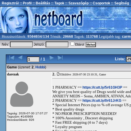
Regisztrál
:: Profil
:: Beállítás
:: Tagok
:: Szavazógép
:: Csoportok
:: Segítség
Hozzászólások:
9504034/134
Témák:
20668
Tagok:
113768
Legújabb tag:
carm
Név:
Jelszó:
Eltárol
Lista:
/ 1
Game
(üzenet:
2
,
Hobbi
)
2.
darezak
Elküldve: 2026-07-30 23:10:31,
Game
1 PHARMACY ==
https://cutt.ly/5r61GH3P
==
We give you best quality of Drugs world wide and h
ANXIETY MEDS – Soma, AMBIEN, ATIVAN, Adde
2 PHARMACY ==
https://cutt.ly/0r61JrKG
==
* Special Internet Prices (up to % off average US p
* Best quality drugs
* NO PRIOR PRESCRIPTION NEEDED!
Tagság: 2026-07-30 17:07:27
Tagszám: #140969
* 100% Anonimity , Discreet shipping
Hozzászólások: 926
* Fast FREE shipping (4 to 7 days)
* Loyalty program