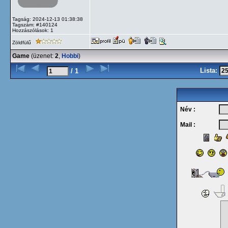
Tagság: 2024-12-13 01:38:38
Tagszám: #140124
Hozzászólások: 1
Zöldfülű
Game
(üzenet:
2
,
Hobbi
)
Lista:
/ 1
Név :
Mail :