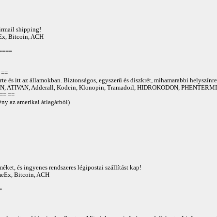
irmail shipping!
Ex, Bitcoin, ACH
====
==
te és itt az államokban. Biztonságos, egyszerű és diszkrét, mihamarabbi helyszínre
 ATIVAN, Adderall, Kodein, Klonopin, Tramadoil, HIDROKODON, PHENTERMIN
== ==
ny az amerikai átlagárból)
éket, és ingyenes rendszeres légipostai szállítást kap!
AmeEx, Bitcoin, ACH
=