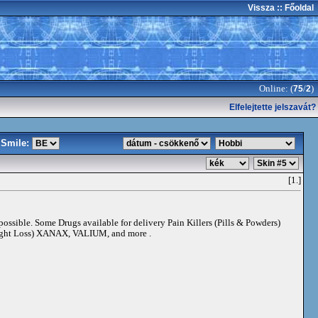
Vissza
:: Főoldal
Online: (
/
)
75
2
Elfelejtette jelszavát?
Smile:
[1.]
 possible. Some Drugs available for delivery Pain Killers (Pills & Powders)
t Loss) XANAX, VALIUM, and more .