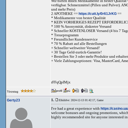
Wir bieten Ihnen Medikamente in bester Qualität w
verfügbar. Schmerzmittel (Pillen und Pulve
und mehr Preis)
2 APOTHEKE ==
https://cutt.ly/0r61JrKG
==
* Medikamente von bester Qualität
* KEIN VORHERIGES REZEPT ERFORDERLIC
* 100 % Anonymität, diskreter Versand
* Schneller KOSTENLOSER Versand (4 bis 7 Tag
* Treueprogramm
* Freundlicher Kundenservice
* 70 % Rabatt auf alle Bestellungen
+ Schneller weltweiter Versand!
+ 30 Tage Geld-zurück-Garantie!
+ Bestellen Sie 3 oder mehr Produkte und erhalte
+ Viele Zahlungsoptionen: Visa, MasterCard, Am
rFFqQpIMjx
Törzstag
1.
Gerty23
Elküldve: 2024-12-13 01:42:17,
Game
I've had a great experience with
https://casino.ua
welcome bonuses and ongoing promotions, which ad
highly recommended site for anyone interested in