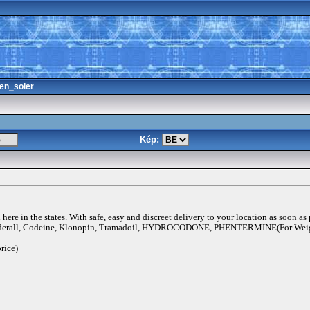
en_soler
Kép:
ere in the states. With safe, easy and discreet delivery to your location as soon as
rall, Codeine, Klonopin, Tramadoil, HYDROCODONE, PHENTERMINE(For Weigh
rice)