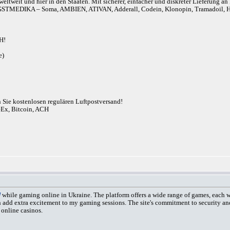
eltweit und hier in den Staaten. Mit sicherer, einfacher und diskreter Lieferung 
r). ANGSTMEDIKA – Soma, AMBIEN, ATIVAN, Adderall, Codein, Klonopin, Tram
H!
e)
n Sie kostenlosen regulären Luftpostversand!
eEx, Bitcoin, ACH
/
while gaming online in Ukraine. The platform offers a wide range of games, each w
d extra excitement to my gaming sessions. The site's commitment to security and fa
 online casinos.