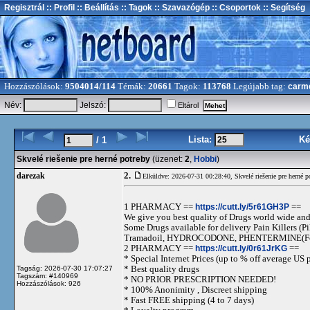
Regisztrál
:: Profil
:: Beállítás
:: Tagok
:: Szavazógép
:: Csoportok
:: Segítség
Hozzászólások:
9504014/114
Témák:
20661
Tagok:
113768
Legújabb tag:
carm
Név:
Jelszó:
Eltárol
Lista:
Ké
/ 1
Skvelé riešenie pre herné potreby
(üzenet:
2
,
Hobbi
)
2.
darezak
Elküldve: 2026-07-31 00:28:40,
Skvelé riešenie pre herné p
1 PHARMACY ==
https://cutt.ly/5r61GH3P
==
We give you best quality of Drugs world wide and h
Some Drugs available for delivery Pain Killers
Tramadoil, HYDROCODONE, PHENTERMINE(For 
2 PHARMACY ==
https://cutt.ly/0r61JrKG
==
* Special Internet Prices (up to % off average US p
* Best quality drugs
Tagság: 2026-07-30 17:07:27
Tagszám: #140969
* NO PRIOR PRESCRIPTION NEEDED!
Hozzászólások: 926
* 100% Anonimity , Discreet shipping
* Fast FREE shipping (4 to 7 days)