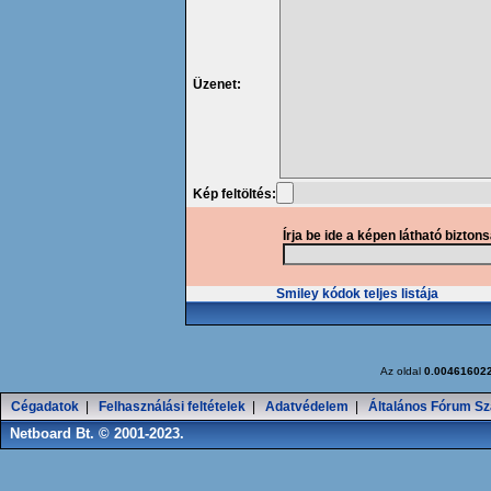
Üzenet:
Kép feltöltés:
Írja be ide a képen látható bizton
Smiley kódok teljes listája
Az oldal
0.00461602
Cégadatok
|
Felhasználási feltételek
|
Adatvédelem
|
Általános Fórum Sz
Netboard Bt. © 2001-2023.