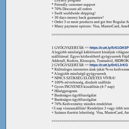
* Loyalty program
* Friendly customer support
* 70% Discount all orders
+ Swift worldwide shipping!
+ 30 days money back guarantee!
+ Order 3 or more products and get free Regular A
+ Many payment options: Visa, MasterCard, Ame
======================================
1 GYÓGYSZERTÁR ==
https://cutt.ly/5r61GH3P
A legjobb minőségű kábítószert kínáljuk világszer
szállítással. Egyes kézbesíthető gyógyszerek 
Adderall, Kodein, Klonopin, Tramadoil, HID
2 GYÓGYSZERTÁR ==
https://cutt.ly/0r61JrKG
* Különleges internetes árak (akár %-os kedvezmé
* A legjobb minőségű gyógyszerek
* NINCS SZÜKSÉG ELŐZETES VÍVRA!
* 100% névtelenség, diszkrét szállítás
* Gyors INGYENES kiszállítás (4-7 nap)
* Hűségprogram
* Barátságos ügyfélszolgálat
* Barátságos ügyfélszolgálat
* 70% Kedvezmény minden rendelésre
+3 nap visszaszállítás! Rendeljen 3 vagy több term
+ Számos fizetési lehetőség: Visa, MasterCard, 
======================================