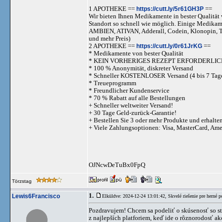
1 APOTHEKE ==
https://cutt.ly/5r61GH3P
==
Wir bieten Ihnen Medikamente in bester Qualität w
Standort so schnell wie möglich. Einige Medika
AMBIEN, ATIVAN, Adderall, Codein, Klonopi
und mehr Preis)
2 APOTHEKE ==
https://cutt.ly/0r61JrKG
==
* Medikamente von bester Qualität
* KEIN VORHERIGES REZEPT ERFORDERLIC
* 100 % Anonymität, diskreter Versand
* Schneller KOSTENLOSER Versand (4 bis 7 Tag
* Treueprogramm
* Freundlicher Kundenservice
* 70 % Rabatt auf alle Bestellungen
+ Schneller weltweiter Versand!
+ 30 Tage Geld-zurück-Garantie!
+ Bestellen Sie 3 oder mehr Produkte und erhalte
+ Viele Zahlungsoptionen: Visa, MasterCard, Am
OJNcwDeTuBx0FpQ
Törzstag
1.
Lewis6Francisco
Elküldve: 2024-12-24 13:01:42,
Skvelé riešenie pre herné p
Pozdravujem! Chcem sa podeliť o skúsenosť so st
z najlepších platforiem, keď ide o rôznorodosť ak