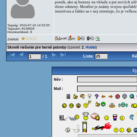
ponúk, ako aj bonusy na vklady a pre nových užív
rôzne odmeny. Mostbet je známy svojou spoľahli
intuitívna a ľahko sa v nej orientuje, čo je veľk
Tagság: 2024-07-16 14:53:55
Tagszám: #139926
Hozzászólások: 8
Zöldfülű
Skvelé riešenie pre herné potreby
(üzenet:
2
,
Hobbi
)
Lista:
Ké
/ 1
Új
Név :
Mail :