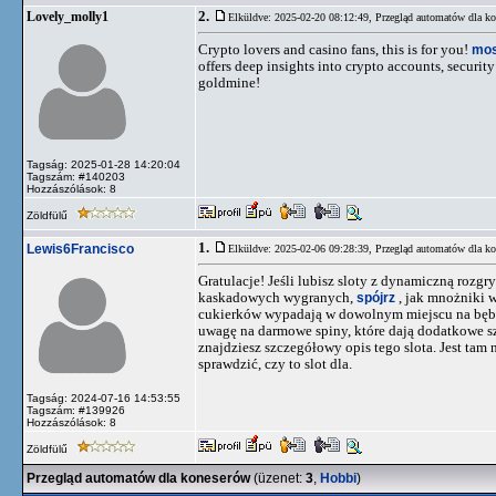
2.
Lovely_molly1
Elküldve: 2025-02-20 08:12:49,
Przegląd automatów dla k
Crypto lovers and casino fans, this is for you!
mos
offers deep insights into crypto accounts, security t
goldmine!
Tagság: 2025-01-28 14:20:04
Tagszám: #140203
Hozzászólások: 8
Zöldfülű
1.
Lewis6Francisco
Elküldve: 2025-02-06 09:28:39,
Przegląd automatów dla k
Gratulacje! Jeśli lubisz sloty z dynamiczną roz
kaskadowych wygranych,
spójrz
, jak mnożniki 
cukierków wypadają w dowolnym miejscu na bębnac
uwagę na darmowe spiny, które dają dodatkowe szan
znajdziesz szczegółowy opis tego slota. Jest tam 
sprawdzić, czy to slot dla.
Tagság: 2024-07-16 14:53:55
Tagszám: #139926
Hozzászólások: 8
Zöldfülű
Przegląd automatów dla koneserów
(üzenet:
3
,
Hobbi
)