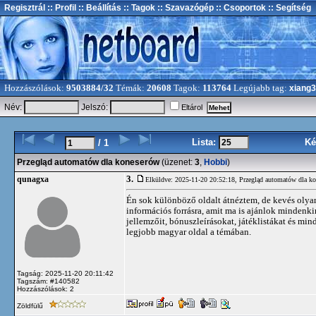
Regisztrál
:: Profil
:: Beállítás
:: Tagok
:: Szavazógép
:: Csoportok
:: Segítség
Hozzászólások:
9503884/32
Témák:
20608
Tagok:
113764
Legújabb tag:
xiang
Név:
Jelszó:
Eltárol
Lista:
Ké
/ 1
Przegląd automatów dla koneserów
(üzenet:
3
,
Hobbi
)
3.
qunagxa
Elküldve: 2025-11-20 20:52:18,
Przegląd automatów dla k
Én sok különböző oldalt átnéztem, de kevés olyan 
információs forrásra, amit ma is ajánlok mindenk
jellemzőit, bónuszleírásokat, játéklistákat és mi
legjobb magyar oldal a témában.
Tagság: 2025-11-20 20:11:42
Tagszám: #140582
Hozzászólások: 2
Zöldfülű