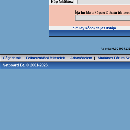
Kép feltöltés:
Írja be ide a képen látható bizton
Smiley kódok teljes listája
Az oldal
0.00490713
Cégadatok
|
Felhasználási feltételek
|
Adatvédelem
|
Általános Fórum Sz
Netboard Bt. © 2001-2023.