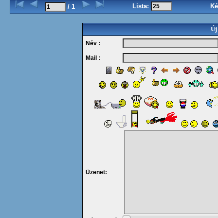
Lista:
Ké
/ 1
Új
Név :
Mail :
Üzenet: