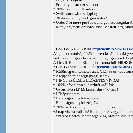
* Loyalty program
* Friendly customer support
* 70% Discount all orders
+ Swift worldwide shipping!
+ 30 days money back guarantee!
+ Order 3 or more products and get free Regular A
+ Many payment options: Visa, MasterCard, Ame
======================================
1 GYÓGYSZERTÁR ==
https://cutt.ly/5r61GH3P
A legjobb minőségű kábítószert kínáljuk világszer
szállítással. Egyes kézbesíthető gyógyszerek 
Adderall, Kodein, Klonopin, Tramadoil, HID
2 GYÓGYSZERTÁR ==
https://cutt.ly/0r61JrKG
* Különleges internetes árak (akár %-os kedvezmé
* A legjobb minőségű gyógyszerek
* NINCS SZÜKSÉG ELŐZETES VÍVRA!
* 100% névtelenség, diszkrét szállítás
* Gyors INGYENES kiszállítás (4-7 nap)
* Hűségprogram
* Barátságos ügyfélszolgálat
* Barátságos ügyfélszolgálat
* 70% Kedvezmény minden rendelésre
+3 nap visszaszállítás! Rendeljen 3 vagy több term
+ Számos fizetési lehetőség: Visa, MasterCard, 
======================================