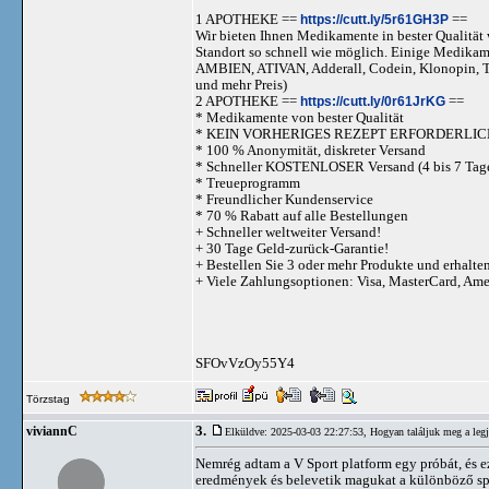
1 APOTHEKE ==
https://cutt.ly/5r61GH3P
==
Wir bieten Ihnen Medikamente in bester Qualität w
Standort so schnell wie möglich. Einige Medika
AMBIEN, ATIVAN, Adderall, Codein, Klonopi
und mehr Preis)
2 APOTHEKE ==
https://cutt.ly/0r61JrKG
==
* Medikamente von bester Qualität
* KEIN VORHERIGES REZEPT ERFORDERLIC
* 100 % Anonymität, diskreter Versand
* Schneller KOSTENLOSER Versand (4 bis 7 Tag
* Treueprogramm
* Freundlicher Kundenservice
* 70 % Rabatt auf alle Bestellungen
+ Schneller weltweiter Versand!
+ 30 Tage Geld-zurück-Garantie!
+ Bestellen Sie 3 oder mehr Produkte und erhalte
+ Viele Zahlungsoptionen: Visa, MasterCard, Am
SFOvVzOy55Y4
Törzstag
3.
viviannC
Elküldve: 2025-03-03 22:27:53,
Hogyan találjuk meg a legj
Nemrég adtam a V Sport platform egy próbát, és e
eredmények és belevetik magukat a különböző spo