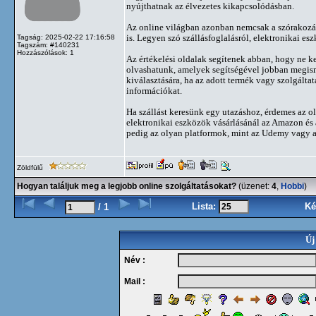
nyújthatnak az élvezetes kikapcsolódásban.
Az online világban azonban nemcsak a szórakozás
is. Legyen szó szállásfoglalásról, elektronikai es
Tagság: 2025-02-22 17:16:58
Tagszám: #140231
Hozzászólások: 1
Az értékelési oldalak segítenek abban, hogy ne 
olvashatunk, amelyek segítségével jobban megism
kiválasztására, ha az adott termék vagy szolgálta
információkat.
Ha szállást keresünk egy utazáshoz, érdemes az 
elektronikai eszközök vásárlásánál az Amazon és 
pedig az olyan platformok, mint az Udemy vagy a 
Zöldfülű
Hogyan találjuk meg a legjobb online szolgáltatásokat?
(üzenet:
4
,
Hobbi
)
Lista:
Ké
/ 1
Új
Név :
Mail :