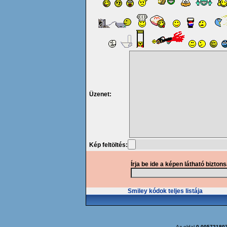
Üzenet:
Kép feltöltés:
Írja be ide a képen látható bizton
Smiley kódok teljes listája
Az oldal
0.00572180