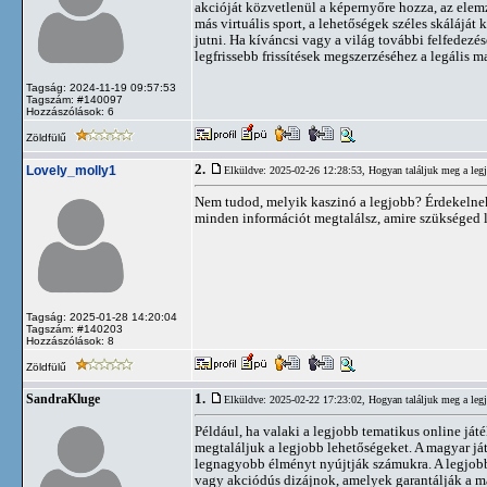
akcióját közvetlenül a képernyőre hozza, az elem
más virtuális sport, a lehetőségek széles skálájá
jutni. Ha kíváncsi vagy a világ további felfedezés
legfrissebb frissítések megszerzéséhez a legális m
Tagság: 2024-11-19 09:57:53
Tagszám: #140097
Hozzászólások: 6
Zöldfülű
2.
Lovely_molly1
Elküldve: 2025-02-26 12:28:53,
Hogyan találjuk meg a legj
Nem tudod, melyik kaszinó a legjobb? Érdekelne
minden információt megtalálsz, amire szükséged l
Tagság: 2025-01-28 14:20:04
Tagszám: #140203
Hozzászólások: 8
Zöldfülű
1.
SandraKluge
Elküldve: 2025-02-22 17:23:02,
Hogyan találjuk meg a legj
Például, ha valaki a legjobb tematikus online já
megtaláljuk a legjobb lehetőségeket. A magyar j
legnagyobb élményt nyújtják számukra. A legjobb 
vagy akciódús dizájnok, amelyek garantálják a m