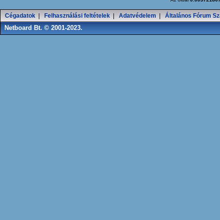
Cégadatok
|
Felhasználási feltételek
|
Adatvédelem
|
Általános Fórum Sz
Netboard Bt. © 2001-2023.