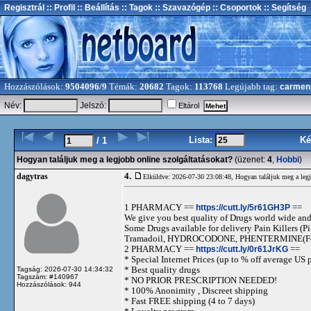
Regisztrál
:: Profil
:: Beállítás
:: Tagok
:: Szavazógép
:: Csoportok
:: Segítség
Hozzászólások:
9504096/9
Témák:
20682
Tagok:
113768
Legújabb tag:
carmen
Név:
Jelszó:
Eltárol
Lista:
Ké
/ 1
Hogyan találjuk meg a legjobb online szolgáltatásokat?
(üzenet:
4
,
Hobbi
)
4.
dagytras
Elküldve: 2026-07-30 23:08:48,
Hogyan találjuk meg a legj
1 PHARMACY ==
https://cutt.ly/5r61GH3P
==
We give you best quality of Drugs world wide and h
Some Drugs available for delivery Pain Killers
Tramadoil, HYDROCODONE, PHENTERMINE(For 
2 PHARMACY ==
https://cutt.ly/0r61JrKG
==
* Special Internet Prices (up to % off average US p
* Best quality drugs
Tagság: 2026-07-30 14:34:32
Tagszám: #140967
* NO PRIOR PRESCRIPTION NEEDED!
Hozzászólások: 944
* 100% Anonimity , Discreet shipping
* Fast FREE shipping (4 to 7 days)