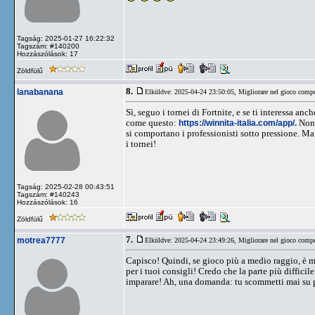
Tagság: 2025-01-27 16:22:32
Tagszám: #140200
Hozzászólások: 17
Zöldfülű
8.
lanabanana
Elküldve: 2025-04-24 23:50:05,
Migliorare nel gioco compe
Sì, seguo i tornei di Fortnite, e se ti interessa an
come questo:
https://winnita-italia.com/app/.
Non 
si comportano i professionisti sotto pressione. Ma
i tornei!
Tagság: 2025-02-28 00:43:51
Tagszám: #140243
Hozzászólások: 16
Zöldfülű
7.
motrea7777
Elküldve: 2025-04-24 23:49:26,
Migliorare nel gioco compe
Capisco! Quindi, se gioco più a medio raggio, è m
per i tuoi consigli! Credo che la parte più diffici
imparare! Ah, una domanda: tu scommetti mai su pa