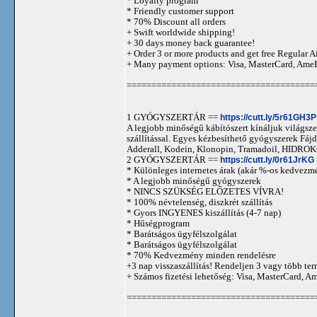
* Loyalty program
* Friendly customer support
* 70% Discount all orders
+ Swift worldwide shipping!
+ 30 days money back guarantee!
+ Order 3 or more products and get free Regular A
+ Many payment options: Visa, MasterCard, Ame
======================================
1 GYÓGYSZERTÁR ==
https://cutt.ly/5r61GH3P
A legjobb minőségű kábítószert kínáljuk világszer
szállítással. Egyes kézbesíthető gyógyszerek 
Adderall, Kodein, Klonopin, Tramadoil, HID
2 GYÓGYSZERTÁR ==
https://cutt.ly/0r61JrKG
* Különleges internetes árak (akár %-os kedvezmé
* A legjobb minőségű gyógyszerek
* NINCS SZÜKSÉG ELŐZETES VÍVRA!
* 100% névtelenség, diszkrét szállítás
* Gyors INGYENES kiszállítás (4-7 nap)
* Hűségprogram
* Barátságos ügyfélszolgálat
* Barátságos ügyfélszolgálat
* 70% Kedvezmény minden rendelésre
+3 nap visszaszállítás! Rendeljen 3 vagy több term
+ Számos fizetési lehetőség: Visa, MasterCard, 
======================================