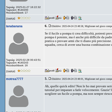
Tagság: 2025-01-27 16:22:32
Tagszám: #140200
Hozzászólások: 17
Zöldfülű
6.
lanabanana
Elküldve: 2025-04-24 23:48:58,
Migliorare nel gioco compe
Se il fucile a pompa ti crea difficoltà, potresti pr
pompa è potente, ma è anche più difficile da padro
pratica o provare armi che ti diano più precisione
squadra, cerca di avere una buona combinazione di 
Tagság: 2025-02-28 00:43:51
Tagszám: #140243
Hozzászólások: 16
Zöldfülű
5.
motrea7777
Elküldve: 2025-04-24 23:48:01,
Migliorare nel gioco compe
Ah, quelle quick edits! Non le ho mai provate ser
tutorial per imparare a farle velocemente. Grazie!
scegliere un fucile a pompa, ma non sempre riesco 