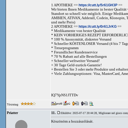
1 APOTHEKE ==
https://cutt.ly/5r61GH3P
==
Wir bieten Ihnen Medikamente in bester Qualität w
Standort so schnell wie möglich. Einige Medika
AMBIEN, ATIVAN, Adderall, Codein, Klonopi
und mehr Preis)
2 APOTHEKE ==
https://cutt.ly/0r61JrKG
==
* Medikamente von bester Qualität
* KEIN VORHERIGES REZEPT ERFORDERLIC
* 100 % Anonymität, diskreter Versand
* Schneller KOSTENLOSER Versand (4 bis 7 Tag
* Treueprogramm
* Freundlicher Kundenservice
* 70 % Rabatt auf alle Bestellungen
+ Schneller weltweiter Versand!
+ 30 Tage Geld-zurück-Garantie!
+ Bestellen Sie 3 oder mehr Produkte und erhalte
+ Viele Zahlungsoptionen: Visa, MasterCard, Am
IQ7YpNS1JTTDv
Törzstag
11.
Priatter
Elküldve: 2025-07-17 20:44:28,
Migliorare nel gioco comp
Köszönöm a hozzászólását.