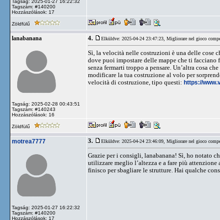
Tagság: 2025-01-27 16:22:32
Tagszám: #140200
Hozzászólások: 17
Zöldfülű
4.
lanabanana
Elküldve: 2025-04-24 23:47:23,
Migliorare nel gioco compe
Sì, la velocità nelle costruzioni è una delle cose c
dove puoi impostare delle mappe che ti facciano fa
senza fermarti troppo a pensare. Un’altra cosa che p
modificare la tua costruzione al volo per sorprend
velocità di costruzione, tipo questi:
https://www.v
Tagság: 2025-02-28 00:43:51
Tagszám: #140243
Hozzászólások: 16
Zöldfülű
3.
motrea7777
Elküldve: 2025-04-24 23:46:09,
Migliorare nel gioco compe
Grazie per i consigli, lanabanana! Sì, ho notato
utilizzare meglio l’altezza e a fare più attenzion
finisco per sbagliare le strutture. Hai qualche co
Tagság: 2025-01-27 16:22:32
Tagszám: #140200
Hozzászólások: 17