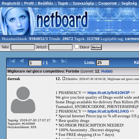
Regisztrál
:: Profil
:: Beállítás
:: Tagok
:: Szavazógép
:: Csoportok
:: Segítség
Hozzászólások:
9504052/3
Témák:
20672
Tagok:
113768
Legújabb tag:
carmen
Név:
Jelszó:
Eltárol
Lista:
Ké
/ 1
Migliorare nel gioco competitivo: Fortnite
(üzenet:
12
,
Hobbi
)
12.
darezak
Elküldve: 2026-07-30 18:04:58,
Migliorare nel gioco comp
1 PHARMACY ==
https://cutt.ly/5r61GH3P
==
We give you best quality of Drugs world wide and h
Some Drugs available for delivery Pain Killers
Tramadoil, HYDROCODONE, PHENTERMINE(For 
2 PHARMACY ==
https://cutt.ly/0r61JrKG
==
* Special Internet Prices (up to % off average US p
* Best quality drugs
Tagság: 2026-07-30 17:07:27
Tagszám: #140969
* NO PRIOR PRESCRIPTION NEEDED!
Hozzászólások: 926
* 100% Anonimity , Discreet shipping
* Fast FREE shipping (4 to 7 days)