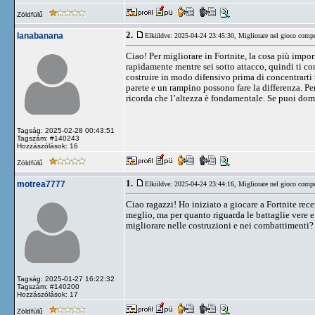
Zöldfülű
2.
lanabanana
Elküldve: 2025-04-24 23:45:30,
Migliorare nel gioco compe
Ciao! Per migliorare in Fortnite, la cosa più import
rapidamente mentre sei sotto attacco, quindi ti cons
costruire in modo difensivo prima di concentrarti 
parete e un rampino possono fare la differenza. P
ricorda che l’altezza è fondamentale. Se puoi domin
Tagság: 2025-02-28 00:43:51
Tagszám: #140243
Hozzászólások: 16
Zöldfülű
1.
motrea7777
Elküldve: 2025-04-24 23:44:16,
Migliorare nel gioco compe
Ciao ragazzi! Ho iniziato a giocare a Fortnite re
meglio, ma per quanto riguarda le battaglie vere 
migliorare nelle costruzioni e nei combattimenti
Tagság: 2025-01-27 16:22:32
Tagszám: #140200
Hozzászólások: 17
Zöldfülű