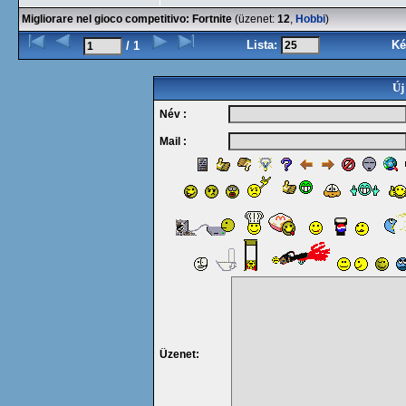
Migliorare nel gioco competitivo: Fortnite
(üzenet:
12
,
Hobbi
)
Lista:
Ké
/ 1
Új
Név :
Mail :
Üzenet: