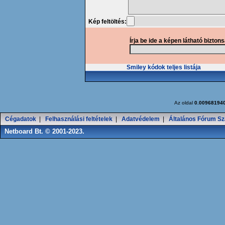
Kép feltöltés:
Írja be ide a képen látható bizton
Smiley kódok teljes listája
Az oldal
0.00968194
Cégadatok
|
Felhasználási feltételek
|
Adatvédelem
|
Általános Fórum Sz
Netboard Bt. © 2001-2023.