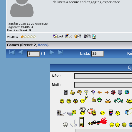
delivers a secure and engaging experience.
Tagság: 2025-11-22 04:55:20
Tagszám: #140584
Hozzászólások: 9
Zöldfülű
Games
(üzenet:
2
,
Hobbi
)
Lista:
Ké
/ 1
Új
Név :
Mail :