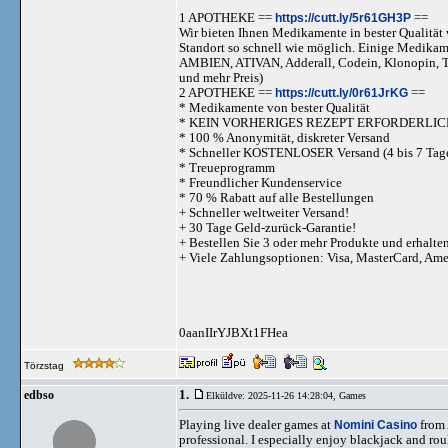
1 APOTHEKE ==
https://cutt.ly/5r61GH3P
==
Wir bieten Ihnen Medikamente in bester Qualität w
Standort so schnell wie möglich. Einige Medika
AMBIEN, ATIVAN, Adderall, Codein, Klonopi
und mehr Preis)
2 APOTHEKE ==
https://cutt.ly/0r61JrKG
==
* Medikamente von bester Qualität
* KEIN VORHERIGES REZEPT ERFORDERLIC
* 100 % Anonymität, diskreter Versand
* Schneller KOSTENLOSER Versand (4 bis 7 Tag
* Treueprogramm
* Freundlicher Kundenservice
* 70 % Rabatt auf alle Bestellungen
+ Schneller weltweiter Versand!
+ 30 Tage Geld-zurück-Garantie!
+ Bestellen Sie 3 oder mehr Produkte und erhalte
+ Viele Zahlungsoptionen: Visa, MasterCard, Am
0aanIIrYJBXt1FHea
Törzstag
1.
edbso
Elküldve: 2025-11-26 14:28:04,
Games
Playing live dealer games at
Nomini Casino
from 
professional. I especially enjoy blackjack and ro