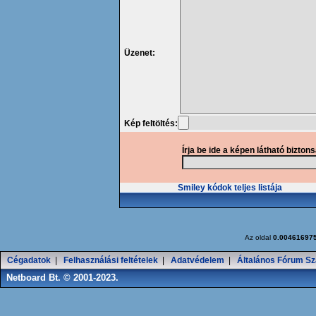
Üzenet:
Kép feltöltés:
Írja be ide a képen látható bizton
Smiley kódok teljes listája
Az oldal
0.00461697
Cégadatok
|
Felhasználási feltételek
|
Adatvédelem
|
Általános Fórum Sz
Netboard Bt. © 2001-2023.