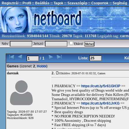
Regisztrál
:: Profil
:: Beállítás
:: Tagok
:: Szavazógép
:: Csoportok
:: Segítség
Hozzászólások:
9504044/144
Témák:
20670
Tagok:
113768
Legújabb tag:
carm
Név:
Jelszó:
Eltárol
Lista:
Ké
/ 1
Games
(üzenet:
2
,
Hobbi
)
2.
darezak
Elküldve: 2026-07-31 01:02:32,
Games
1 PHARMACY ==
https://cutt.ly/5r61GH3P
==
We give you best quality of Drugs world wide and h
Some Drugs available for delivery Pain Killers
Tramadoil, HYDROCODONE, PHENTERMINE(For 
2 PHARMACY ==
https://cutt.ly/0r61JrKG
==
* Special Internet Prices (up to % off average US p
* Best quality drugs
Tagság: 2026-07-30 17:07:27
Tagszám: #140969
* NO PRIOR PRESCRIPTION NEEDED!
Hozzászólások: 926
* 100% Anonimity , Discreet shipping
* Fast FREE shipping (4 to 7 days)