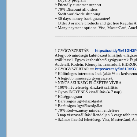
* Loyalty program
* Friendly customer support
* 70% Discount all orders
+ Swift worldwide shipping!
+ 30 days money back guarantee!
+ Order 3 or more products and get free Regular A
+ Many payment options: Visa, MasterCard, Ame
======================================
1 GYÓGYSZERTÁR ==
https://cutt.ly/5r61GH3P
A legjobb minőségű kábítószert kínáljuk világszer
szállítással. Egyes kézbesíthető gyógyszerek 
Adderall, Kodein, Klonopin, Tramadoil, HID
2 GYÓGYSZERTÁR ==
https://cutt.ly/0r61JrKG
* Különleges internetes árak (akár %-os kedvezmé
* A legjobb minőségű gyógyszerek
* NINCS SZÜKSÉG ELŐZETES VÍVRA!
* 100% névtelenség, diszkrét szállítás
* Gyors INGYENES kiszállítás (4-7 nap)
* Hűségprogram
* Barátságos ügyfélszolgálat
* Barátságos ügyfélszolgálat
* 70% Kedvezmény minden rendelésre
+3 nap visszaszállítás! Rendeljen 3 vagy több term
+ Számos fizetési lehetőség: Visa, MasterCard, 
======================================