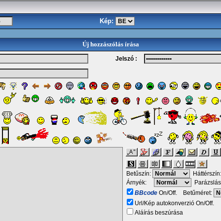
Kép:
Új hozzászólás írása
Jelszó :
Betűszín:
Háttérszín
Árnyék:
Parázslás
BBcode
On/Off. Betűméret:
Url/Kép autokonverzió On/Off.
Aláírás beszúrása