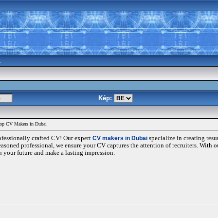
a
Kép:
 Top CV Makers in Dubai
ofessionally crafted CV! Our expert
CV makers in Dubai
specialize in creating res
seasoned professional, we ensure your CV captures the attention of recruiters. With 
n your future and make a lasting impression.