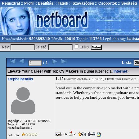
Regisztrál
:: Profil
:: Beállítás
:: Tagok
:: Szavazógép
:: Csoportok
:: Segítség
Hozzászólások:
9503892/40
Témák:
20610
Tagok:
113766
Legújabb tag:
batist
Név:
Jelszó:
Eltárol
Lista:
/ 1
Elevate Your Career with Top CV Makers in Dubai
(üzenet:
1
,
Internet
)
1.
stephainemills
Elküldve: 2024-07-30 18:49:29,
Elevate Your Career with
Stand out in the competitive job market with a pr
standards. Whether you're a recent graduate or a 
services to help you land your dream job. Invest i
Tagság: 2024-07-30 18:05:02
Tagszám: #139956
Hozzászólások: 2
Zöldfülű