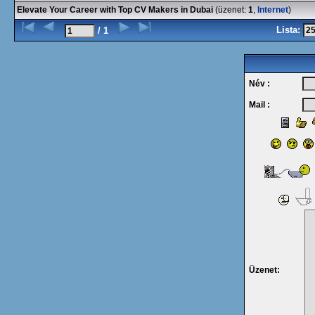
Elevate Your Career with Top CV Makers in Dubai
(üzenet:
1
,
Internet
)
Lista:
/ 1
Név :
Mail :
Üzenet: