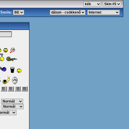
Smile:
:
: