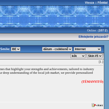
Vissza
:: Főoldal
Online: (
/
)
107
2
Elfelejtette jelszavát?
Smile:
[1.]
umes that highlight your strengths and achievements, tailored to industry
our deep understanding of the local job market, we provide personalized
(TÉMANYITÓ)