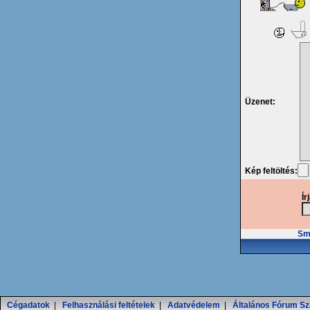
Üzenet:
Kép feltöltés:
Ír
Smi
Cégadatok
|
Felhasználási feltételek
|
Adatvédelem
|
Általános Fórum Sz