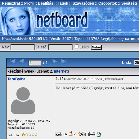
Regisztrál
:: Profil
:: Beállítás
:: Tagok
:: Szavazógép
:: Csoportok
:: Segítség
Hozzászólások:
9504051/2
Témák:
20671
Tagok:
113768
Legújabb tag:
carmen
Név:
Jelszó:
Eltárol
Lista:
/ 1
készítménynek
(üzenet:
2
,
Internet
)
2.
TaraBylba
Elküldve: 2026-05-18 16:27:38,
készítménynek
Hol lehet jó minőségű gyógyszert találni, ami t
Tagság: 2026-04-22 15:41:57
Tagszám: #140823
Hozzászólások: 12
Zöldfülű