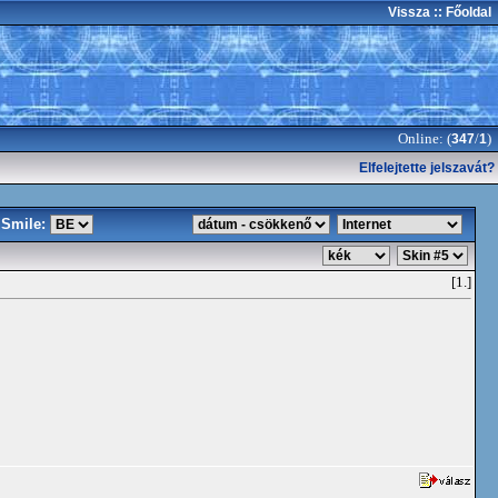
Vissza
:: Főoldal
Online: (
/
)
347
1
Elfelejtette jelszavát?
Smile:
[1.]