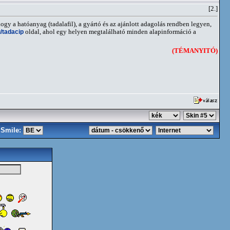
[2.]
y a hatóanyag (tadalafil), a gyártó és az ajánlott adagolás rendben legyen,
/tadacip
oldal, ahol egy helyen megtalálható minden alapinformáció a
(TÉMANYITÓ)
Smile: