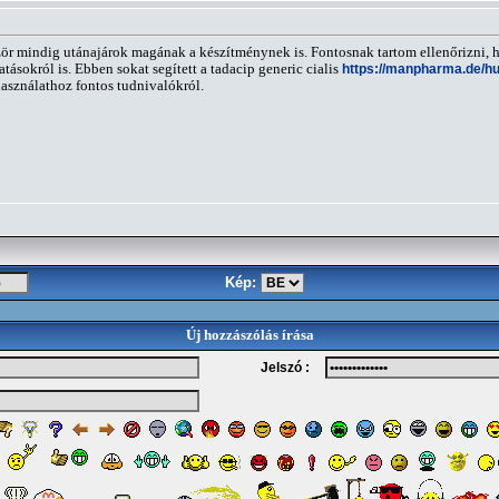
ör mindig utánajárok magának a készítménynek is. Fontosnak tartom ellenőrizni, hog
tásokról is. Ebben sokat segített a tadacip generic cialis
https://manpharma.de/hu
 használathoz fontos tudnivalókról.
Kép:
Új hozzászólás írása
Jelszó :