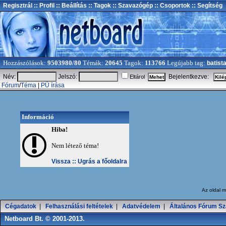
Regisztrál
:: Profil
:: Beállítás
:: Tagok
:: Szavazógép
:: Csoportok
:: Segítség
Hozzászólások:
9503980/80
Témák:
20645
Tagok:
113766
Legújabb tag:
batist
Név:
Jelszó:
Bejelentkezve:
Eltárol
Fórum
/
Téma
|
PÜ írása
Információ
Hiba!
Nem létező téma!
Vissza ::
Ugrás a főoldalra
Az oldal
m
Cégadatok
|
Felhasználási feltételek
|
Adatvédelem
|
Általános Fórum Sz
Netboard Bt. © 2001-2013.