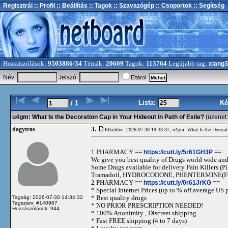
Regisztrál
:: Profil
:: Beállítás
:: Tagok
:: Szavazógép
:: Csoportok
:: Segítség
Hozzászólások:
9503886/34
Témák:
20609
Tagok:
113764
Legújabb tag:
xiang
Név:
Jelszó:
Eltárol
Lista:
Ké
/ 1
u4gm: What Is the Decoration Cap in Your Hideout in Path of Exile?
(üzenet
3.
dagytras
Elküldve: 2026-07-30 19:33:37,
u4gm: What Is the Decorat
1 PHARMACY ==
https://cutt.ly/5r61GH3P
==
We give you best quality of Drugs world wide and h
Some Drugs available for delivery Pain Killers
Tramadoil, HYDROCODONE, PHENTERMINE(For 
2 PHARMACY ==
https://cutt.ly/0r61JrKG
==
* Special Internet Prices (up to % off average US p
* Best quality drugs
Tagság: 2026-07-30 14:34:32
Tagszám: #140967
* NO PRIOR PRESCRIPTION NEEDED!
Hozzászólások: 944
* 100% Anonimity , Discreet shipping
* Fast FREE shipping (4 to 7 days)