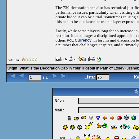
The 750-decoration cap also has technical justifi
performance issues, particularly when visiting oth
ornate hideout can be a trial, sometimes causing 
this cap to be a balance between player expressi
Lastly, while some players long for an increase in
restraint. It encourages a disciplined approach to
others
PoE Currency
. In forums and discussion b
a number that challenges, inspires, and ultimatel
Zöldfülű
u4gm: What Is the Decoration Cap in Your Hideout in Path of Exile?
(üzenet
Lista:
Ké
/ 1
Új
Név :
Mail :