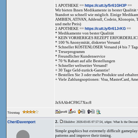
1 APOTHEKE ==
https://cutt.ly/5r61GH3P
==
Wir bieten Ihnen Medikamente in bester Qualität w
Standort so schnell wie möglich. Einige Medika
AMBIEN, ATIVAN, Adderall, Codein, Klonopi
und mehr Preis)
2 APOTHEKE ==
https://cutt.ly/0r61JrKG
==
* Medikamente von bester Qualität
* KEIN VORHERIGES REZEPT ERFORDERLIC
* 100 % Anonymität, diskreter Versand
* Schneller KOSTENLOSER Versand (4 bis 7 Tag
* Treueprogramm
* Freundlicher Kundenservice
* 70 % Rabatt auf alle Bestellungen
+ Schneller weltweiter Versand!
+ 30 Tage Geld-zurück-Garantie!
+ Bestellen Sie 3 oder mehr Produkte und erhalte
+ Viele Zahlungsoptionen: Visa, MasterCard, Am
JzSAAh4CF8G7Xxc8
Törzstag
2.
CheriDavenport
Elküldve: 2026-03-05 07:57:54,
u4gm: What Is the Decorat
Simple graphics but extremely difficult gamepla
patterns and improve their timing.