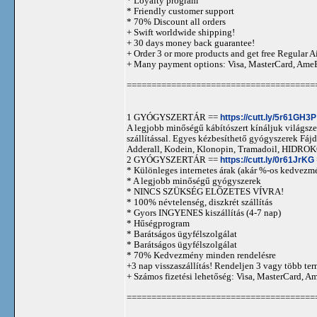
* Loyalty program
* Friendly customer support
* 70% Discount all orders
+ Swift worldwide shipping!
+ 30 days money back guarantee!
+ Order 3 or more products and get free Regular A
+ Many payment options: Visa, MasterCard, Ame
======================================
1 GYÓGYSZERTÁR ==
https://cutt.ly/5r61GH3P
A legjobb minőségű kábítószert kínáljuk világszer
szállítással. Egyes kézbesíthető gyógyszerek 
Adderall, Kodein, Klonopin, Tramadoil, HID
2 GYÓGYSZERTÁR ==
https://cutt.ly/0r61JrKG
* Különleges internetes árak (akár %-os kedvezmé
* A legjobb minőségű gyógyszerek
* NINCS SZÜKSÉG ELŐZETES VÍVRA!
* 100% névtelenség, diszkrét szállítás
* Gyors INGYENES kiszállítás (4-7 nap)
* Hűségprogram
* Barátságos ügyfélszolgálat
* Barátságos ügyfélszolgálat
* 70% Kedvezmény minden rendelésre
+3 nap visszaszállítás! Rendeljen 3 vagy több term
+ Számos fizetési lehetőség: Visa, MasterCard, 
======================================