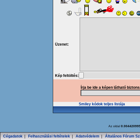
Üzenet:
Kép feltöltés:
Írja be ide a képen látható bizton
Smiley kódok teljes listája
Az oldal
0.00442099
Cégadatok
|
Felhasználási feltételek
|
Adatvédelem
|
Általános Fórum Sz