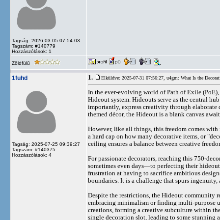
Tagság: 2026-03-05 07:54:03
Tagszám: #140779
Hozzászólások: 1
Zöldfülű
1.
1fuhd
Elküldve: 2025-07-31 07:56:27,
u4gm: What Is the Decorat
In the ever-evolving world of Path of Exile (PoE)
Hideout system. Hideouts serve as the central hub
importantly, express creativity through elaborate
themed décor, the Hideout is a blank canvas await
However, like all things, this freedom comes with i
a hard cap on how many decorative items, or "dec
ceiling ensures a balance between creative freedo
Tagság: 2025-07-25 09:39:27
Tagszám: #140375
Hozzászólások: 4
For passionate decorators, reaching this 750-deco
sometimes even days—to perfecting their hideouts
frustration at having to sacrifice ambitious desig
boundaries. It is a challenge that spurs ingenuity,
Despite the restrictions, the Hideout community re
embracing minimalism or finding multi-purpose u
creations, forming a creative subculture within t
single decoration slot, leading to some stunning 