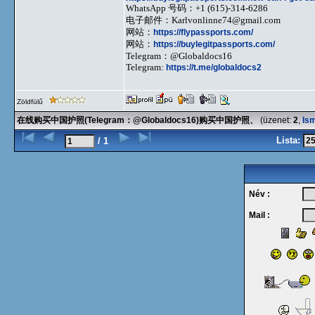
WhatsApp 号码：+1 (615)-314-6286
电子邮件：
Karlvonlinne74@gmail.com
网站：
https://flypassports.com/
网站：
https://buylegitpassports.com/
Telegram：@Globaldocs16
Telegram:
https://t.me/globaldocs2
Zöldfülű
在线购买中国护照(Telegram：@Globaldocs16)购买中国护照、
(üzenet:
2
,
Is
Lista:
/ 1
Név :
Mail :