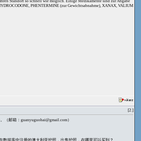
an Ihren Standort so schnell wie möglich. Einige Medikamente sind zur Abgabe
adoil, HYDROCODONE, PHENTERMINE (zur Gewichtsabnahme), XANAX, VALIUM
[2.]
身份。（邮箱：
guanyuguohai@gmail.com
）
已在数据库中注册的澳大利亚护照，出售护照，在哪里可以买到？