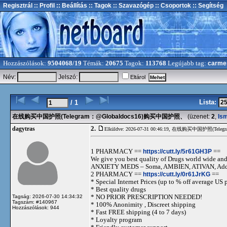
Regisztrál
:: Profil
:: Beállítás
:: Tagok
:: Szavazógép
:: Csoportok
:: Segítség
Hozzászólások:
9504068/19
Témák:
20675
Tagok:
113768
Legújabb tag:
carme
Név:
Jelszó:
Eltárol
Lista:
/ 1
在线购买中国护照(Telegram：@Globaldocs16)购买中国护照、
(üzenet:
2
,
Is
2.
dagytras
Elküldve: 2026-07-31 00:46:19,
在线购买中国护照(Telegr
1 PHARMACY ==
https://cutt.ly/5r61GH3P
==
We give you best quality of Drugs world wide and h
ANXIETY MEDS – Soma, AMBIEN, ATIVAN, Adde
2 PHARMACY ==
https://cutt.ly/0r61JrKG
==
* Special Internet Prices (up to % off average US p
* Best quality drugs
* NO PRIOR PRESCRIPTION NEEDED!
Tagság: 2026-07-30 14:34:32
Tagszám: #140967
* 100% Anonimity , Discreet shipping
Hozzászólások: 944
* Fast FREE shipping (4 to 7 days)
* Loyalty program