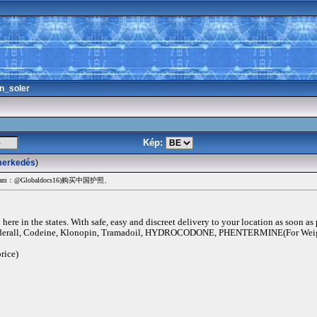
n_soler
Kép:
merkedés
)
am：@Globaldocs16)购买中国护照、
ere in the states. With safe, easy and discreet delivery to your location as soon as
rall, Codeine, Klonopin, Tramadoil, HYDROCODONE, PHENTERMINE(For Weigh
rice)