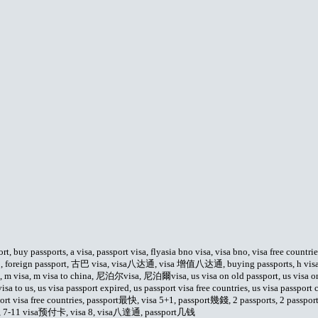
ort, buy passports, a visa, passport visa, flyasia bno visa, visa bno, visa free coun
文, foreign passport, 古巴 visa, visa八达通, visa 增值八达通, buying passports, h visa usa, 
port, m visa, m visa to china, 尼泊尔visa, 尼泊爾visa, us visa on old passport, us vis
 to us, us visa passport expired, us passport visa free countries, us visa passport c
port visa free countries, passport最快, visa 5+1, passport幾錢, 2 passports, 2 passport
 7-11, 7-11 visa预付卡, visa 8, visa八達通, passport几钱