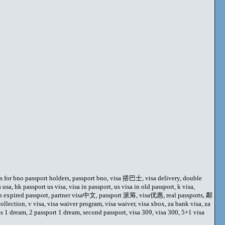
tries for bno passport holders, passport bno, visa 搭巴士, visa delivery, double
hk passport us visa, visa in passport, us visa in old passport, k visa,
a on expired passport, partner visa中文, passport 派筹, visa优惠, real passports, 鄰
ollection, v visa, visa waiver program, visa waiver, visa xbox, za bank visa, za
s 1 dream, 2 passport 1 dream, second passport, visa 309, visa 300, 5+1 visa