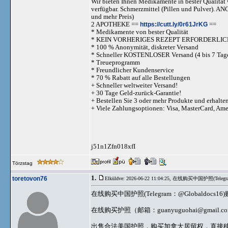
Wir bieten Ihnen Medikamente in bester Qualität w
verfügbar. Schmerzmittel (Pillen und Pulve
und mehr Preis)
2 APOTHEKE ==
https://cutt.ly/0r61JrKG
==
* Medikamente von bester Qualität
* KEIN VORHERIGES REZEPT ERFORDERLIC
* 100 % Anonymität, diskreter Versand
* Schneller KOSTENLOSER Versand (4 bis 7 Tag
* Treueprogramm
* Freundlicher Kundenservice
* 70 % Rabatt auf alle Bestellungen
+ Schneller weltweiter Versand!
+ 30 Tage Geld-zurück-Garantie!
+ Bestellen Sie 3 oder mehr Produkte und erhalte
+ Viele Zahlungsoptionen: Visa, MasterCard, Am
j51n1Zfn018xfI
Törzstag
1.
toretovon76
Elküldve: 2026-06-22 11:04:25,
在线购买中国护照(Telegr
在线购买中国护照(Telegram：@Globa
在线购买护照（邮箱：
guanyuguohai@gmail.c
出售合法美国护照，购买加拿大居留权，直接移