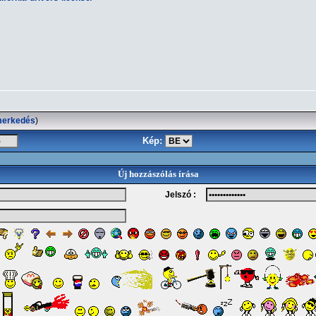
merkedés
)
Kép:
Új hozzászólás írása
Jelszó :