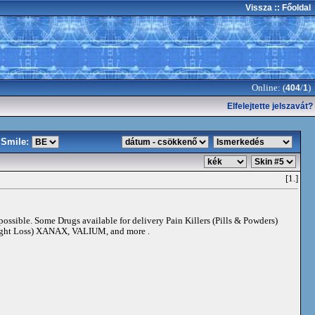
Vissza
:: Főoldal
Online: (
/
)
404
1
Elfelejtette jelszavát?
Smile:
[1.]
 possible. Some Drugs available for delivery Pain Killers (Pills & Powders)
t Loss) XANAX, VALIUM, and more .