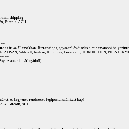
irmail shipping!
Ex, Bitcoin, ACH
====
==
te és itt az államokban. Biztonságos, egyszerű és diszkrét, mihamarabbi helyszínre
 ATIVAN, Adderall, Kodein, Klonopin, Tramadoil, HIDROKODON, PHENTERMIN
== ==
ny az amerikai átlagárból)
éket, és ingyenes rendszeres légipostai szállítást kap!
AmeEx, Bitcoin, ACH
=