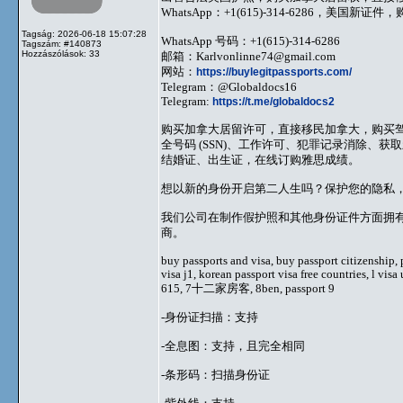
WhatsApp：+1(615)-314-6286，美
Tagság: 2026-06-18 15:07:28
WhatsApp 号码：+1(615)-314-6286
Tagszám: #140873
Hozzászólások: 33
邮箱：
Karlvonlinne74@gmail.com
网站：
https://buylegitpassports.com/
Telegram：@Globaldocs16
Telegram:
https://t.me/globaldocs2
购买加拿大居留许可，直接移民加拿大，购买驾照、
全号码 (SSN)、工作许可、犯罪记录消除、获取新身
结婚证、出生证，在线订购雅思成绩。
想以新的身份开启第二人生吗？保护您的隐私，建立新的
我们公司在制作假护照和其他身份证件方面拥
商。
buy passports and visa, buy passport citizenship, p
visa j1, korean passport visa free countries, l vis
615, 7十二家房客, 8ben, passport 9
-身份证扫描：支持
-全息图：支持，且完全相同
-条形码：扫描身份证