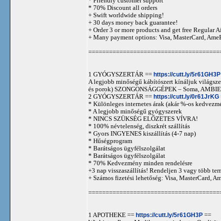
* Friendly customer support
* 70% Discount all orders
+ Swift worldwide shipping!
+ 30 days money back guarantee!
+ Order 3 or more products and get free Regular A
+ Many payment options: Visa, MasterCard, Ame
======================================
1 GYÓGYSZERTÁR ==
https://cutt.ly/5r61GH3P
A legjobb minőségű kábítószert kínáljuk világszer
és porok) SZONGONSÁGGÉPEK – Soma, AMBIEN,
2 GYÓGYSZERTÁR ==
https://cutt.ly/0r61JrKG
* Különleges internetes árak (akár %-os kedvezmé
* A legjobb minőségű gyógyszerek
* NINCS SZÜKSÉG ELŐZETES VÍVRA!
* 100% névtelenség, diszkrét szállítás
* Gyors INGYENES kiszállítás (4-7 nap)
* Hűségprogram
* Barátságos ügyfélszolgálat
* Barátságos ügyfélszolgálat
* 70% Kedvezmény minden rendelésre
+3 nap visszaszállítás! Rendeljen 3 vagy több term
+ Számos fizetési lehetőség: Visa, MasterCard, 
======================================
1 APOTHEKE ==
https://cutt.ly/5r61GH3P
==