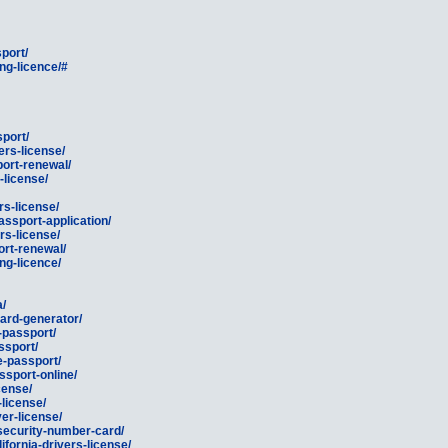
port/
ng-licence/#
port/
ers-license/
port-renewal/
-license/
rs-license/
assport-application/
rs-license/
ort-renewal/
ng-licence/
a/
card-generator/
-passport/
ssport/
e-passport/
ssport-online/
cense/
-license/
er-license/
-security-number-card/
ifornia-drivers-license/