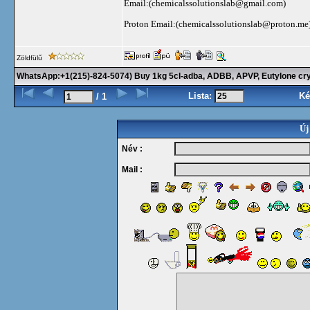
Email:(
chemicalssolutionslab@gmail.com
)
Proton Email:(
chemicalssolutionslab@proton.me
Zöldfülű
WhatsApp:+1(215)-824-5074) Buy 1kg 5cl-adba, ADBB, APVP, Eutylone cry
Lista:
Ké
/ 1
Új
Név :
Mail :