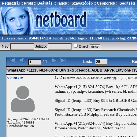
Regisztrál
:: Profil
:: Beállítás
:: Tagok
:: Szavazógép
:: Csoportok
:: Segítség
Hozzászólások:
9504014/114
Témák:
20661
Tagok:
113768
Legújabb tag:
carm
Név:
Jelszó:
Eltárol
Lista:
Ké
/ 1
WhatsApp:+1(215)-824-5074) Buy 1kg 5cl-adba, ADBB, APVP, Eutylone cry
1.
victorxtc
Elküldve: 2026-06-26 13:00:52,
WhatsApp:+1(215)-824-507
WhatsApp:+1(215)-824-5074) Buy 1kg 6CL-ADB A
mdma, apvp, mdpv, ketamine, jwh series, bk md
Signal ID:(fentpint.33) Buy 99.9% GBL\GHB Gamm
Signal ID:(fentpint.33) Buy Research Chemical
Protonitazene 2CB Mdphp Freebase Buy 5cladba 
Tagság: 2026-06-26 11:34:41
Tagszám: #140883
WhatsApp:+1(215)-824-5074) Buy 1kg 5cl-adba, A
Hozzászólások: 26
Bromazolam, Protonitazene, Metonitazene