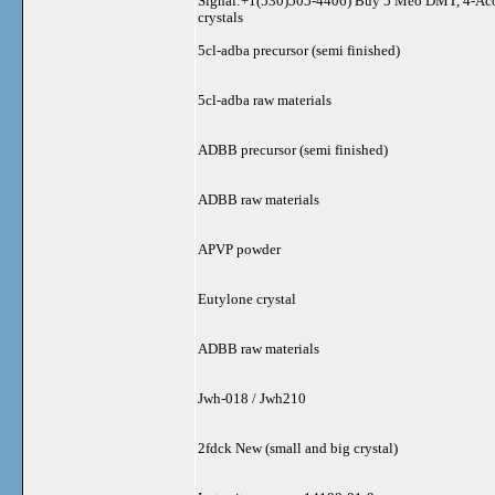
Signal:+1(530)505-4406) Buy 5 Meo DMT, 4-Aco D
crystals
5cl-adba precursor (semi finished)
5cl-adba raw materials
ADBB precursor (semi finished)
ADBB raw materials
APVP powder
Eutylone crystal
ADBB raw materials
Jwh-018 / Jwh210
2fdck New (small and big crystal)