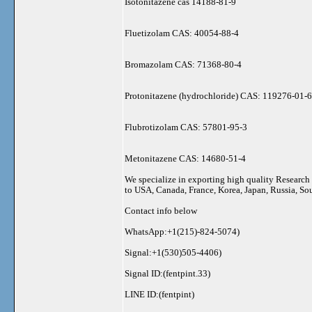
Isotonitazene cas 14188-81-9
Fluetizolam CAS: 40054-88-4
Bromazolam CAS: 71368-80-4
Protonitazene (hydrochloride) CAS: 119276-01-6
Flubrotizolam CAS: 57801-95-3
Metonitazene CAS: 14680-51-4
We specialize in exporting high quality Research
to USA, Canada, France, Korea, Japan, Russia, Sou
Contact info below
WhatsApp:+1(215)-824-5074)
Signal:+1(530)505-4406)
Signal ID:(fentpint.33)
LINE ID:(fentpint)