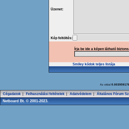
Üzenet:
Kép feltöltés:
Írja be ide a képen látható bizton
Smiley kódok teljes listája
Az oldal
0.00395917
Cégadatok
|
Felhasználási feltételek
|
Adatvédelem
|
Általános Fórum Sz
Netboard Bt. © 2001-2023.