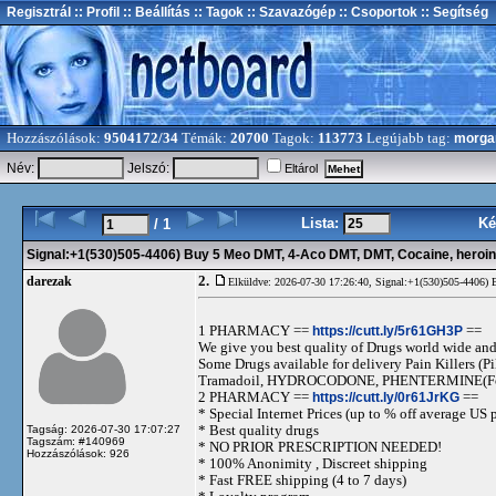
Regisztrál
:: Profil
:: Beállítás
:: Tagok
:: Szavazógép
:: Csoportok
:: Segítség
Hozzászólások:
9504172/34
Témák:
20700
Tagok:
113773
Legújabb tag:
morga
Név:
Jelszó:
Eltárol
Lista:
Ké
/ 1
Signal:+1(530)505-4406) Buy 5 Meo DMT, 4-Aco DMT, DMT, Cocaine, heroin,
2.
darezak
Elküldve: 2026-07-30 17:26:40,
Signal:+1(530)505-4406) 
1 PHARMACY ==
https://cutt.ly/5r61GH3P
==
We give you best quality of Drugs world wide and h
Some Drugs available for delivery Pain Killers
Tramadoil, HYDROCODONE, PHENTERMINE(For 
2 PHARMACY ==
https://cutt.ly/0r61JrKG
==
* Special Internet Prices (up to % off average US p
* Best quality drugs
Tagság: 2026-07-30 17:07:27
Tagszám: #140969
* NO PRIOR PRESCRIPTION NEEDED!
Hozzászólások: 926
* 100% Anonimity , Discreet shipping
* Fast FREE shipping (4 to 7 days)