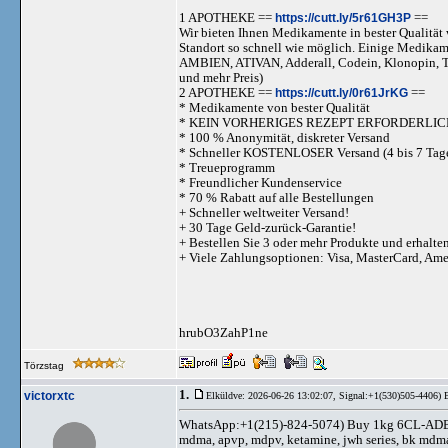
1 APOTHEKE ==
https://cutt.ly/5r61GH3P
==
Wir bieten Ihnen Medikamente in bester Qualität w
Standort so schnell wie möglich. Einige Medika
AMBIEN, ATIVAN, Adderall, Codein, Klonopi
und mehr Preis)
2 APOTHEKE ==
https://cutt.ly/0r61JrKG
==
* Medikamente von bester Qualität
* KEIN VORHERIGES REZEPT ERFORDERLIC
* 100 % Anonymität, diskreter Versand
* Schneller KOSTENLOSER Versand (4 bis 7 Tag
* Treueprogramm
* Freundlicher Kundenservice
* 70 % Rabatt auf alle Bestellungen
+ Schneller weltweiter Versand!
+ 30 Tage Geld-zurück-Garantie!
+ Bestellen Sie 3 oder mehr Produkte und erhalte
+ Viele Zahlungsoptionen: Visa, MasterCard, Am
hrubO3ZahP1ne
Törzstag
1.
victorxtc
Elküldve: 2026-06-26 13:02:07,
Signal:+1(530)505-4406) 
WhatsApp:+1(215)-824-5074) Buy 1kg 6CL-ADB A
mdma, apvp, mdpv, ketamine, jwh series, bk md