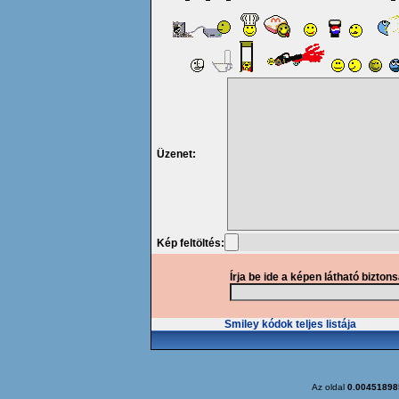
Üzenet:
Kép feltöltés:
Írja be ide a képen látható bizton
Smiley kódok teljes listája
Az oldal
0.00451898