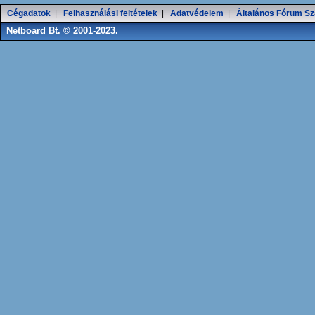
Cégadatok
|
Felhasználási feltételek
|
Adatvédelem
|
Általános Fórum Sz
Netboard Bt. © 2001-2023.