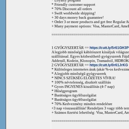
* Loyalty program
* Friendly customer support
* 70% Discount all orders
+ Swift worldwide shipping!
+ 30 days money back guarantee!
+ Order 3 or more products and get free Regular A
+ Many payment options: Visa, MasterCard, Ame
======================================
1 GYÓGYSZERTÁR ==
https://cutt.ly/5r61GH3P
A legjobb minőségű kábítószert kínáljuk világszer
szállítással. Egyes kézbesíthető gyógyszerek 
Adderall, Kodein, Klonopin, Tramadoil, HID
2 GYÓGYSZERTÁR ==
https://cutt.ly/0r61JrKG
* Különleges internetes árak (akár %-os kedvezmé
* A legjobb minőségű gyógyszerek
* NINCS SZÜKSÉG ELŐZETES VÍVRA!
* 100% névtelenség, diszkrét szállítás
* Gyors INGYENES kiszállítás (4-7 nap)
* Hűségprogram
* Barátságos ügyfélszolgálat
* Barátságos ügyfélszolgálat
* 70% Kedvezmény minden rendelésre
+3 nap visszaszállítás! Rendeljen 3 vagy több term
+ Számos fizetési lehetőség: Visa, MasterCard, 
======================================