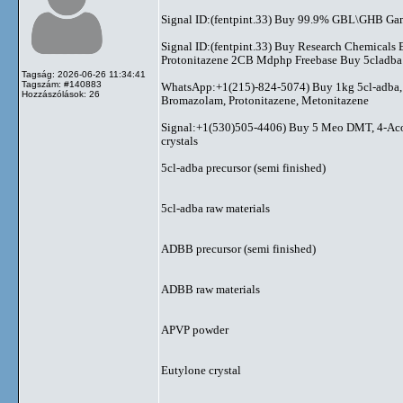
Signal ID:(fentpint.33) Buy 99.9% GBL\GHB Gamm
Signal ID:(fentpint.33) Buy Research Chemical
Protonitazene 2CB Mdphp Freebase Buy 5cladba 
Tagság: 2026-06-26 11:34:41
Tagszám: #140883
WhatsApp:+1(215)-824-5074) Buy 1kg 5cl-adba, A
Hozzászólások: 26
Bromazolam, Protonitazene, Metonitazene
Signal:+1(530)505-4406) Buy 5 Meo DMT, 4-Aco D
crystals
5cl-adba precursor (semi finished)
5cl-adba raw materials
ADBB precursor (semi finished)
ADBB raw materials
APVP powder
Eutylone crystal