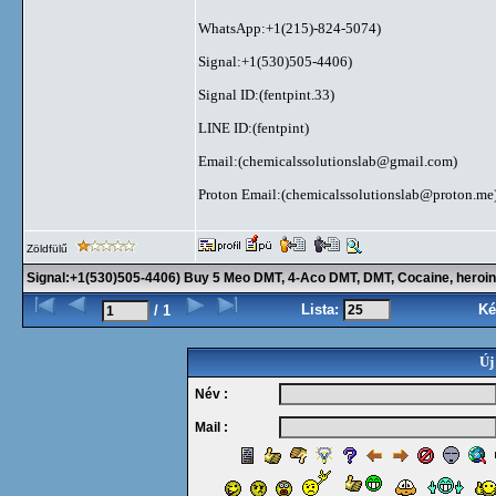
WhatsApp:+1(215)-824-5074)
Signal:+1(530)505-4406)
Signal ID:(fentpint.33)
LINE ID:(fentpint)
Email:(
chemicalssolutionslab@gmail.com
)
Proton Email:(
chemicalssolutionslab@proton.me
Zöldfülű
Signal:+1(530)505-4406) Buy 5 Meo DMT, 4-Aco DMT, DMT, Cocaine, heroin,
Lista:
Ké
/ 1
Új
Név :
Mail :