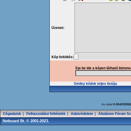
Üzenet:
Kép feltöltés:
Írja be ide a képen látható bizton
Smiley kódok teljes listája
Az oldal
0.00423598
Cégadatok
|
Felhasználási feltételek
|
Adatvédelem
|
Általános Fórum Sz
Netboard Bt. © 2001-2023.