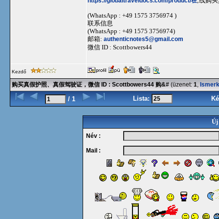
https://globaltraveldocs.com/product/在
;线购买
(WhatsApp : +49 1575 3756974 )
联系信息
(WhatsApp : +49 1575 3756974)
邮箱:
authenticnotes5@gmail.com
微信 ID : Scottbowers44
Kezdő
购买真假护照、真假驾驶证，微信 ID : Scottbowers44 购&#
(üzenet:
1
,
Ismer
Lista:
Ké
/ 1
Új
Név :
Mail :