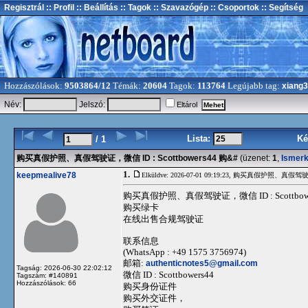
Regisztrál
:: Profil
:: Beállítás
:: Tagok
:: Szavazógép
:: Csoportok
:: Segítség
Hozzászólások:
9503864/12
Témák:
20604
Tagok:
113764
Legújabb tag:
xiang
Név:
Jelszó:
Eltárol
Lista:
Ké
/ 1
购买真假护照、真假驾驶证，微信 ID : Scottbowers44 购&#
(üzenet:
1
,
Ismer
1.
keepmealive78
Elküldve: 2026-07-01 09:19:23,
购买真假护照、真假驾驶证，微信 
购买真假护照、真假驾驶证，微信 ID : Scottbowe
购买绿卡
在线出售合规驾驶证
联系信息
(WhatsApp : +49 1575 3756974)
邮箱:
authenticnotes5@gmail.com
Tagság: 2026-06-30 22:02:12
微信 ID : Scottbowers44
Tagszám: #140891
Hozzászólások: 66
购买身份证件
购买外交证件，