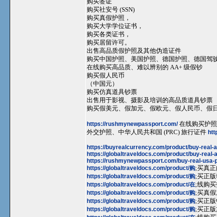
购买签证
购买社安号 (SSN)
购买真假护照，
购买大学学位证书，
购买各类证书，
购买居留许可。
出售高品质假护照及其他伪造证件
购买中国护照、美国护照、德国护照、德国驾驶证， 微信 
在线购买高品质、难以辨别的 AA+ 级假钞
购买假人民币
（中国元）
购买仿真道具钞票
出售用于影视、摄影及培训的高品质道具钞票
购买假美元、假加元、假欧元、假人民币、假
https://rushmynewpassport.com/
在线购买护照
外交护照、中华人民共和国 (PRC) 旅行证件
htt
https://buyrealcurrency.com/product/buy-real-
https://globaltraveldocs.com/product/buy-real-
https://rushmynewpassport.com/buy-real-usa-p
https://globaltraveldocs.com/product/购
;买真正
https://globaltraveldocs.com/product/购
;买正版
https://globaltraveldocs.com/product/在
;线购买
https://globaltraveldocs.com/product/购
;买真假
https://globaltraveldocs.com/product/购
;买正版
https://globaltraveldocs.com/product/购
;买正版