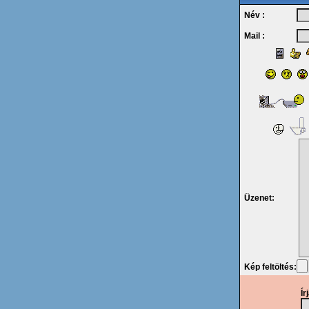
Név :
Mail :
Üzenet:
Kép feltöltés:
Ír