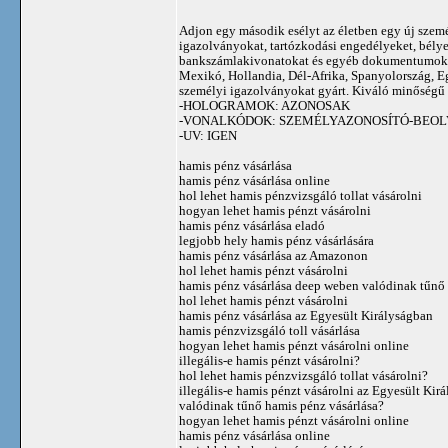
Adjon egy második esélyt az életben egy új személ
igazolványokat, tartózkodási engedélyeket, bélye
bankszámlakivonatokat és egyéb dokumentumokat k
Mexikó, Hollandia, Dél-Afrika, Spanyolország, E
személyi igazolványokat gyárt. Kiváló minőségű
-HOLOGRAMOK: AZONOSAK
-VONALKÓDOK: SZEMÉLYAZONOSÍTÓ-BEOL
-UV: IGEN
hamis pénz vásárlása
hamis pénz vásárlása online
hol lehet hamis pénzvizsgáló tollat ​​vásárolni
hogyan lehet hamis pénzt vásárolni
hamis pénz vásárlása eladó
legjobb hely hamis pénz vásárlására
hamis pénz vásárlása az Amazonon
hol lehet hamis pénzt vásárolni
hamis pénz vásárlása deep weben valódinak tűnő 
hol lehet hamis pénzt vásárolni
hamis pénz vásárlása az Egyesült Királyságban
hamis pénzvizsgáló toll vásárlása
hogyan lehet hamis pénzt vásárolni online
illegális-e hamis pénzt vásárolni?
hol lehet hamis pénzvizsgáló tollat ​​vásárolni?
illegális-e hamis pénzt vásárolni az Egyesült Kir
valódinak tűnő hamis pénz vásárlása?
hogyan lehet hamis pénzt vásárolni online
hamis pénz vásárlása online