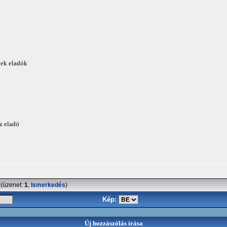
yek eladók
z eladó
(üzenet:
1
,
Ismerkedés
)
Kép:
Új hozzászólás írása