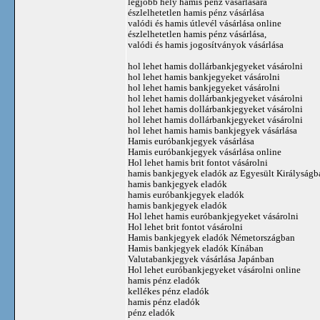
legjobb hely hamis pénz vásárlására
észlelhetetlen hamis pénz vásárlása
valódi és hamis útlevél vásárlása online
észlelhetetlen hamis pénz vásárlása,
valódi és hamis jogosítványok vásárlása
hol lehet hamis dollárbankjegyeket vásárolni
hol lehet hamis bankjegyeket vásárolni
hol lehet hamis bankjegyeket vásárolni
hol lehet hamis dollárbankjegyeket vásárolni
hol lehet hamis dollárbankjegyeket vásárolni
hol lehet hamis dollárbankjegyeket vásárolni
hol lehet hamis hamis bankjegyek vásárlása
Hamis euróbankjegyek vásárlása
Hamis euróbankjegyek vásárlása online
Hol lehet hamis brit fontot vásárolni
hamis bankjegyek eladók az Egyesült Királyságb
hamis bankjegyek eladók
hamis euróbankjegyek eladók
hamis bankjegyek eladók
Hol lehet hamis euróbankjegyeket vásárolni
Hol lehet brit fontot vásárolni
Hamis bankjegyek eladók Németországban
Hamis bankjegyek eladók Kínában
Valutabankjegyek vásárlása Japánban
Hol lehet euróbankjegyeket vásárolni online
hamis pénz eladók
kellékes pénz eladók
hamis pénz eladók
pénz eladók