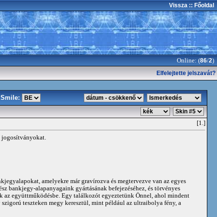
Vissza
:: Főoldal
Online: (
/
)
86
2
Elfelejtette jelszavát?
Smile:
[1.]
 jogosítványokat.
nkjegyalapokat, amelyekre már gravírozva és megtervezve van az egyes
ész bankjegy-alapanyagaink gyártásának befejezéséhez, és törvényes
ik az együttműködésbe. Egy találkozót egyeztetünk Önnel, ahol mindent
zigorú teszteken megy keresztül, mint például az ultraibolya fény, a