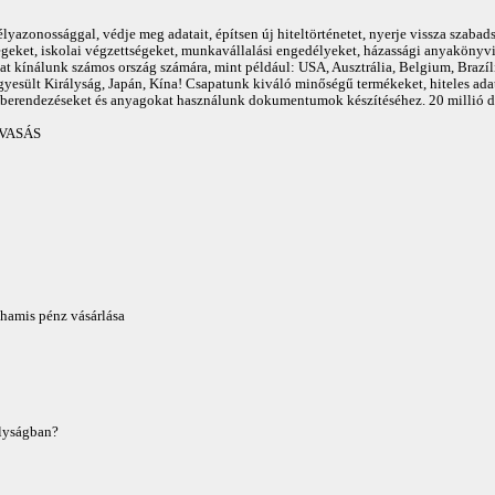
yazonossággal, védje meg adatait, építsen új hiteltörténetet, nyerje vissza szabad
geket, iskolai végzettségeket, munkavállalási engedélyeket, házassági anyakönyvi 
ínálunk számos ország számára, mint például: USA, Ausztrália, Belgium, Brazília,
gyesült Királyság, Japán, Kína! Csapatunk kiváló minőségű termékeket, hiteles ad
 berendezéseket és anyagokat használunk dokumentumok készítéséhez. 20 millió do
VASÁS
hamis pénz vásárlása
ályságban?