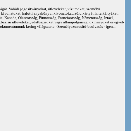
ságát. Valódi jogosítványokat, útleveleket, vízumokat, személyi
kivonatokat, halotti anyakönyvi kivonatokat, zöld kártyát, hitelkártyákat,
 Kanada, Olaszország, Finnország, Franciaország, Németország, Izrael,
atbázisú útleveleket, adatbázisokat vagy állampolgársági okmányokat és egyéb
kumentumunk kering világszerte. -Személyazonosító-beolvasás - igen...