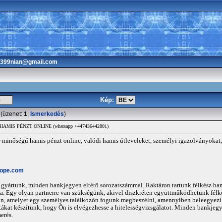
3399nian@gmail.com
Kép:
(üzenet:
1
,
Ismerkedés
)
MIS PÉNZT ONLINE (whatsapp +447436442801)
 minőségű hamis pénzt online, valódi hamis útleveleket, személyi igazolványokat,
rope.com
 gyártunk, minden bankjegyen eltérő sorozatszámmal. Raktáron tartunk félkész ba
a. Egy olyan partnerre van szükségünk, akivel diszkréten együttműködhetünk félk
ron, amelyet egy személyes találkozón fogunk megbeszélni, amennyiben beleegyez
ákat készítünk, hogy Ön is elvégezhesse a hitelességvizsgálatot. Minden bankjegy s
erés.