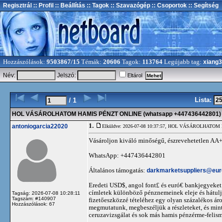
Regisztrál
:: Profil
:: Beállítás
:: Tagok
:: Szavazógép
:: Csoportok
:: Segítség
Hozzászólások:
9503867/15
Témák:
20606
Tagok:
113764
Legújabb tag:
xiang
Név:
Jelszó:
Eltárol
Lista:
/ 1
HOL VÁSÁROLHATOM HAMIS PÉNZT ONLINE (whatsapp +447436442801)
1.
antoniogarcia22020
Elküldve: 2026-07-08 10:37:57,
HOL VÁSÁROLHATOM HA
Vásároljon kiváló minőségű, észrevehetetlen AA+
WhatsApp: +447436442801
Általános támogatás:
darkmarketsuppliers@eu
Eredeti USD$, angol font£ és euró€ bankjegyeket
címletek különböző pénznemeinek eleje és hátulj
Tagság: 2026-07-08 10:28:11
Tagszám: #140907
fizetőeszközzé tételéhez egy olyan százalékos á
Hozzászólások: 67
megmutatunk, megbeszéljük a részleteket, és mint
ceruzavizsgálat és sok más hamis pénzérme-felism