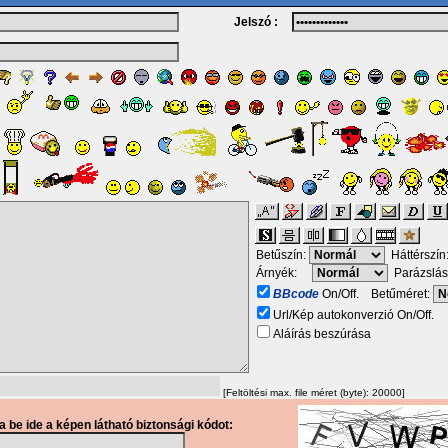
Jelszó :
Betűszín:
Háttérszín
Árnyék:
Parázslás
BBcode
On/Off. Betűméret:
Url/Kép autokonverzió On/Off.
Aláírás beszúrása
[Feltöltési max. file méret (byte): 20000]
ja be ide a képen látható biztonsági kódot: