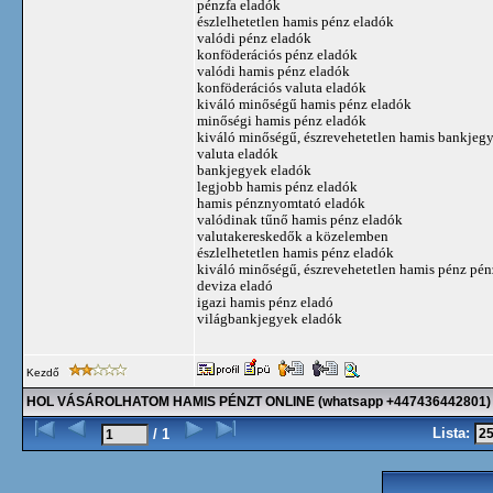
pénzfa eladók
észlelhetetlen hamis pénz eladók
valódi pénz eladók
konföderációs pénz eladók
valódi hamis pénz eladók
konföderációs valuta eladók
kiváló minőségű hamis pénz eladók
minőségi hamis pénz eladók
kiváló minőségű, észrevehetetlen hamis bankjeg
valuta eladók
bankjegyek eladók
legjobb hamis pénz eladók
hamis pénznyomtató eladók
valódinak tűnő hamis pénz eladók
valutakereskedők a közelemben
észlelhetetlen hamis pénz eladók
kiváló minőségű, észrevehetetlen hamis pénz pén
deviza eladó
igazi hamis pénz eladó
világbankjegyek eladók
Kezdő
HOL VÁSÁROLHATOM HAMIS PÉNZT ONLINE (whatsapp +447436442801)
Lista:
/ 1